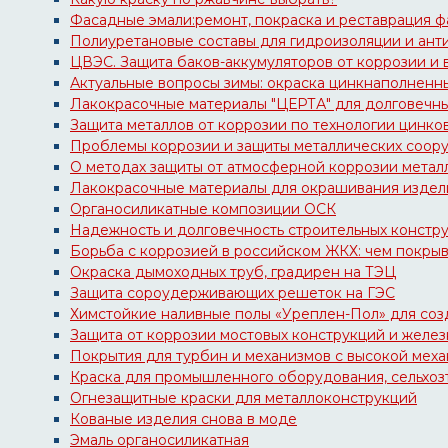
Фасадные эмали:ремонт, покраска и реставрация фа
Полиуретановые составы для гидроизоляции и ант
ЦВЭС. Защита баков-аккумуляторов от коррозии и в
Актуальные вопросы зимы: окраска цинкнаполнен
Лакокрасочные материалы "ЦЕРТА" для долговечн
Защита металлов от коррозии по технологии цинко
Проблемы коррозии и защиты металлических соор
О методах защиты от атмосферной коррозии метал
Лакокрасочные материалы для окрашивания издел
Органосиликатные композиции ОСК
Надежность и долговечность строительных констр
Борьба с коррозией в российском ЖКХ: чем покры
Окраска дымоходных труб, градирен на ТЭЦ
Защита сороудерживающих решеток на ГЭС
Химстойкие наливные полы «Уреплен-Пол» для созд
Защита от коррозии мостовых конструкций и железн
Покрытия для турбин и механизмов с высокой меха
Краска для промышленного оборудования, сельхозте
Огнезащитные краски для металлоконструкций
Кованые изделия снова в моде
Эмаль органосиликатная