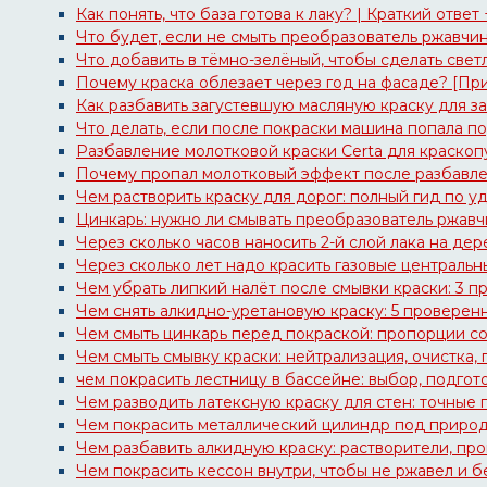
Как понять, что база готова к лаку? | Краткий ответ
Что будет, если не смыть преобразователь ржавчи
Что добавить в тёмно-зелёный, чтобы сделать свет
Почему краска облезает через год на фасаде? [Пр
Как разбавить загустевшую масляную краску для з
Что делать, если после покраски машина попала по
Разбавление молотковой краски Certa для краскопу
Почему пропал молотковый эффект после разбавлен
Чем растворить краску для дорог: полный гид по 
Цинкарь: нужно ли смывать преобразователь ржавч
Через сколько часов наносить 2-й слой лака на дер
Через сколько лет надо красить газовые центральн
Чем убрать липкий налёт после смывки краски: 3 
Чем снять алкидно-уретановую краску: 5 проверен
Чем смыть цинкарь перед покраской: пропорции с
Чем смыть смывку краски: нейтрализация, очистка, 
чем покрасить лестницу в бассейне: выбор, подгото
Чем разводить латексную краску для стен: точные
Чем покрасить металлический цилиндр под природн
Чем разбавить алкидную краску: растворители, про
Чем покрасить кессон внутри, чтобы не ржавел и б