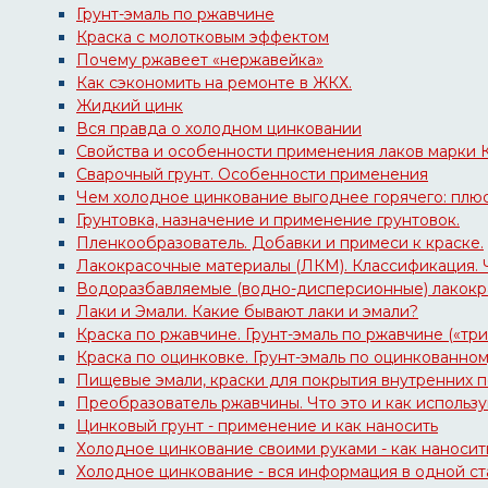
Грунт-эмаль по ржавчине
Краска с молотковым эффектом
Почему ржавеет «нержавейка»
Как сэкономить на ремонте в ЖКХ.
Жидкий цинк
Вся правда о холодном цинковании
Свойства и особенности применения лаков марки К
Сварочный грунт. Особенности применения
Чем холодное цинкование выгоднее горячего: плю
Грунтовка, назначение и применение грунтовок.
Пленкообразователь. Добавки и примеси к краске.
Лакокрасочные материалы (ЛКМ). Классификация. Что
Водоразбавляемые (водно-дисперсионные) лакокра
Лаки и Эмали. Какие бывают лаки и эмали?
Краска по ржавчине. Грунт-эмаль по ржавчине («три
Краска по оцинковке. Грунт-эмаль по оцинкованно
Пищевые эмали, краски для покрытия внутренних 
Преобразователь ржавчины. Что это и как использ
Цинковый грунт - применение и как наносить
Холодное цинкование своими руками - как наносить
Холодное цинкование - вся информация в одной ст