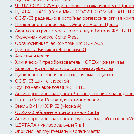
ЯРЛИ СОАТ-0278 грунт-эмаль по ржавчине 3 в 1 (преоб
ЦЕРТА-ПЛАСТ (Certa-Plast) С ЭФФЕКТОМ МЕТАЛЛИ
ОС-51-03 радиационностойкая органосиликатная комп
Цинконаполненная эмаль Экоцин Ecozin Церта
Акриловая грунт-эмаль по металлу и бетону ФАРБЕН
Кузнечная краска Certa-Plast
Органосиликатная композиция ОС-12-03
Грунтовка Виникор-Экопрайм-01
Алкидная краска
Химический преобразователь НОТЕХ-К ржавчины
Краска Церта Пласт с молотковым эффектом
Цинконаполненная эпоксидная эмаль Цинэп
ОС-51-03 для теплосетей
Грунт-эмаль акриловая АК НЕНС
Антикоррозионная краска 3в 1 по ржавчине на водной
Патина Certa-Patina для патинирования
Эмаль ВИНИКОР-62 (Марка А)
ОС-52-20 абразивостойкая эмаль Certa
Антикоррозионная краска-грунт на водной основе «Vi
ЦЕРТАЛАК универсальный 7 в 1
Эпоксидная грунт-эмаль Изолэп-Mastic