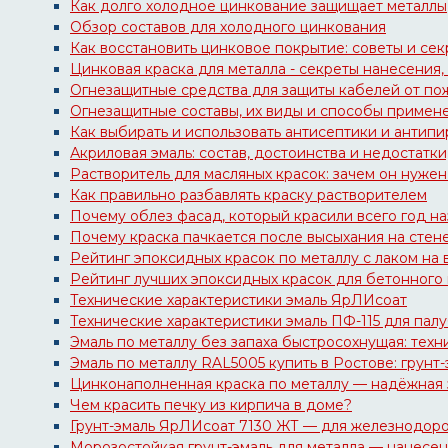
Как долго холодное цинкование защищает металлы
Обзор составов для холодного цинкования
Как восстановить цинковое покрытие: советы и сек
Цинковая краска для металла - секреты нанесения,
Огнезащитные средства для защиты кабелей от по
Огнезащитные составы, их виды и способы примен
Как выбирать и использовать антисептики и антип
Акриловая эмаль: состав, достоинства и недостатк
Растворитель для масляных красок: зачем он нужен
Как правильно разбавлять краску растворителем
Почему облез фасад, который красили всего год на
Почему краска пачкается после высыхания на сте
Рейтинг эпоксидных красок по металлу с лаком на 
Рейтинг лучших эпоксидных красок для бетонного 
Технические характеристики эмаль ЯрЛИсоат
Технические характеристики эмаль ПФ-115 для пал
Эмаль по металлу без запаха быстросохнущая: техн
Эмаль по металлу RAL5005 купить в Ростове: грунт-эм
Цинконаполненная краска по металлу — надёжная 
Чем красить печку из кирпича в доме?
Грунт-эмаль ЯрЛИсоат 7130 ЖТ — для железнодор
Морозостойкая грунт-эмаль для металла — нанесен