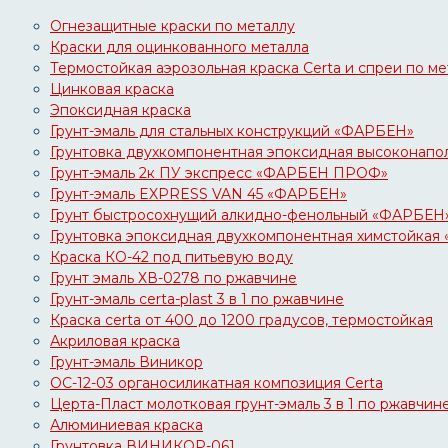
Огнезащитные краски по металлу
Краски для оцинкованного металла
Термостойкая аэрозольная краска Certa и спреи по ме
Цинковая краска
Эпоксидная краска
Грунт-эмаль для стальных конструкций «ФАРБЕН»
Грунтовка двухкомпонентная эпоксидная высокона
Грунт-эмаль 2к ПУ экспресс «ФАРБЕН ПРОФ»
Грунт-эмаль EXPRESS VAN 45 «ФАРБЕН»
Грунт быстросохнущий алкидно-фенольный «ФАРБЕН
Грунтовка эпоксидная двухкомпонентная химстойк
Краска КО-42 под питьевую воду
Грунт эмаль ХВ-0278 по ржавчине
Грунт-эмаль certa-plast 3 в 1 по ржавчине
Краска certa от 400 до 1200 градусов, термостойкая
Акриловая краска
Грунт-эмаль Виникор
ОС-12-03 органосиликатная композиция Certa
Церта-Пласт молотковая грунт-эмаль 3 в 1 по ржавчин
Алюминиевая краска
Грунтовка ВИНИКОР-061