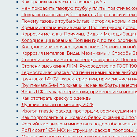
Как правильно красить газовые трубы
Чем покрасить газовую трубу у плиты: практическо
Покраска газовых труб: нормы, выбор краски и тех
Почему газовые трубы жёлтые: история, нормы и с
Кремнийорганические эмали: Полное руководство
Коррозия металла: Причины, Виды и Методы Защи
Холодное цинкование: Полный гид по технологии 
Холодное или горячее цинкование: Сравнительный
Коррозия металлов: Виды, Механизмы и Способы З
Степени очистки металла перед покраской: Полно
Степени высыхания ЛКМ: Руководство по ГОСТ 190
Термостойкая краска для печи и камина: как выбра
Грунтовка ГФ-021: характеристики, применение и 
Грунт-эмаль 3-в-1 по ржавчине: как выбрать, нанест
Эмаль ПФ-115: характеристики, применение и инст
Как отстирать краску с одежды
Лучшие краски по металлу 2026
Изолэп-mastic: расход, пропорции, время сушки и 
Как подготовить оцинковку с белой ржавчиной под
Российские аналоги импортных водоразбавляемых 
ЯрЛИсоат 1434 МО: инструкция, расход, пропорци
Можно ли наносить эпоксидную краску на ржавчин