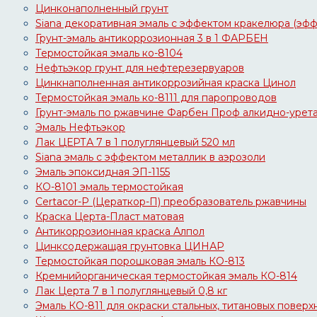
Цинконаполненный грунт
Siana декоративная эмаль с эффектом кракелюра (эф
Грунт-эмаль антикоррозионная 3 в 1 ФАРБЕН
Термостойкая эмаль ко-8104
Нефтьэкор грунт для нефтерезервуаров
Цинкнаполненная антикоррозийная краска Цинол
Термостойкая эмаль ко-8111 для паропроводов
Грунт-эмаль по ржавчине Фарбен Проф алкидно-урет
Эмаль Нефтьэкор
Лак ЦЕРТА 7 в 1 полуглянцевый 520 мл
Siana эмаль с эффектом металлик в аэрозоли
Эмаль эпоксидная ЭП-1155
КО-8101 эмаль термостойкая
Certacor-P (Цераткор-П) преобразователь ржавчины
Краска Церта-Пласт матовая
Антикоррозионная краска Алпол
Цинксодержащая грунтовка ЦИНАР
Термостойкая порошковая эмаль КО-813
Кремнийорганическая термостойкая эмаль КО-814
Лак Церта 7 в 1 полуглянцевый 0,8 кг
Эмаль КО-811 для окраски стальных, титановых поверх