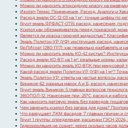
Можно ли наносить эпоксидную краску на ржавчин
Изолэп-Термо: Применение, Расход, Аналоги и Хар
Расход эмали ОС-12-03 на 1 м²: точные цифры по ме
Грунт-эмаль ЯРФАСТ-0715: расход, нанесение, под
Ксилол как обезжириватель перед покраской: можн
Является ли краска горючей жидкостью? Классифик
Эмаль Политон-УР (УФ): инструкция, расход, нанесе
ЯрЛИсоат 1280 ПГЛ: как правильно разбавлять и н
Можно ли наносить эмаль КО-42 кистью? Инструкци
Расход эмали КО-811 на 1 м²: реальные нормы, каль
Можно ли наносить эмаль КО-811К при минусовой т
Какой расход эмали Политон-УР (УФ) на 1 м²? Точн
Эмаль Политон-УР: ответы на частые вопросы, расх
Виникор-62: разница марок А и Б, расход, нанесени
Грунт-эмаль Виникор: 5 главных вопросов технолога
ЭВОПОЛ-12: Нанесение при -25°C, расход и работа
Как наносить матовую эмаль без разводов: пошаго
Чем заменить ксилол без запаха для дома? Пропорц
Что разрушает ЛКМ фасадов: 7 главных причин и 
Грунт 1 группы: определение, расценки ГЭСН-2026,
Гидроизоляция не сохнет: через сколько часов долж