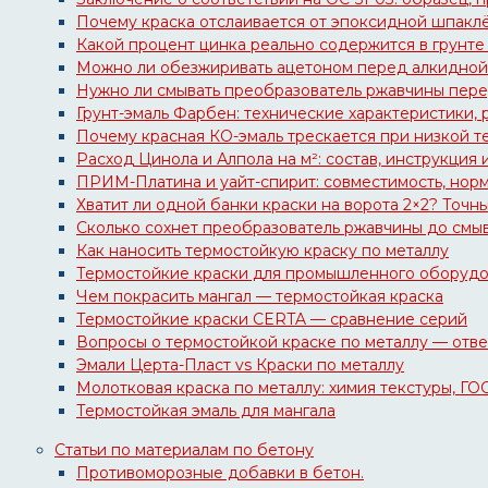
Почему краска отслаивается от эпоксидной шпакл
Какой процент цинка реально содержится в грунте
Можно ли обезжиривать ацетоном перед алкидной 
Нужно ли смывать преобразователь ржавчины перед
Грунт-эмаль Фарбен: технические характеристики, 
Почему красная КО-эмаль трескается при низкой т
Расход Цинола и Алпола на м²: состав, инструкция 
ПРИМ-Платина и уайт-спирит: совместимость, норм
Хватит ли одной банки краски на ворота 2×2? Точн
Сколько сохнет преобразователь ржавчины до смыв
Как наносить термостойкую краску по металлу
Термостойкие краски для промышленного оборуд
Чем покрасить мангал — термостойкая краска
Термостойкие краски CERTA — сравнение серий
Вопросы о термостойкой краске по металлу — отв
Эмали Церта-Пласт vs Краски по металлу
Молотковая краска по металлу: химия текстуры, ГО
Термостойкая эмаль для мангала
Статьи по материалам по бетону
Противоморозные добавки в бетон.