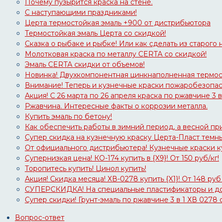
Почему пузырится краска на стене.
С наступающими праздниками!
Церта термостойкая эмаль +900 от дистрибьютора
Термостойкая эмаль Церта со скидкой!
Сказка о рыбаке и рыбке! Или как сделать из старого 
Молотковая краска по металлу CERTA со скидкой!
Эмаль CERTA скидки от объемов!
Новинка! Двухкомпонентная цинкнаполненная термост
Внимание! Теперь и кузнечные краски пожаробезопасн
Акция! C 26 марта по 26 апреля краска по ржавчине 3 в
Ржавчина. Интересные факты о коррозии металла.
Купить эмаль по бетону!
Как обеспечить работы в зимний период, а весной пр
Супер скидка на кузнечную краску Церта-Пласт темны
От официального дистрибьютера! Кузнечные краски ку
Супернизкая цена! КО-174 купить в {X9}! От 150 руб/кг!
Торопитесь купить! Цинол купить!
Акция! Скидка месяца! ХВ-0278 купить {X1}! От 148 руб 
СУПЕРСКИДКА! На специальные пластификаторы и до
Супер скидки! Грунт-эмаль по ржавчине 3 в 1 ХВ 0278 о
Вопрос-ответ