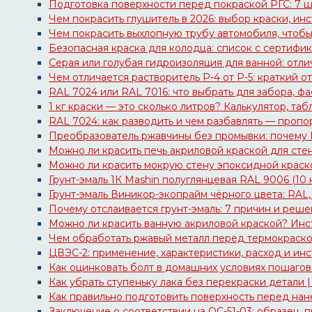
Подготовка поверхности перед покраской РГС: 7 ш
Чем покрасить глушитель в 2026: выбор краски, инс
Чем покрасить выхлопную трубу автомобиля, чтобы
Безопасная краска для колодца: список с сертифи
Серая или голубая гидроизоляция для ванной: отлич
Чем отличается растворитель Р-4 от Р-5: краткий от
RAL 7024 или RAL 7016: что выбрать для забора, ф
1 кг краски — это сколько литров? Калькулятор, та
RAL 7024: как разводить и чем разбавлять — пропо
Преобразователь ржавчины без промывки: почему 
Можно ли красить печь акриловой краской для сте
Можно ли красить мокрую стену эпоксидной краск
Грунт-эмаль 1К Mashin полуглянцевая RAL 9006 (10 
Грунт-эмаль Виникор-экопрайм чёрного цвета: RAL
Почему отслаивается грунт-эмаль: 7 причин и реше
Можно ли красить ванную акриловой краской? Инст
Чем обработать ржавый металл перед термокраско
ЦВЭС-2: применение, характеристики, расход и инс
Как оцинковать болт в домашних условиях пошаго
Как убрать ступеньку лака без перекраски детали 
Как правильно подготовить поверхность перед на
Заключение о соответствии на ОС-51-03: образец, 