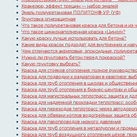
Кракелюр, эффект трещин — набор эмалей
Эмаль полиуретановая ПОЛИТОН®-УР (УФ)
Грунтовка огнезащитная
Что такое полиуретановая краска для бетона и из ч
Что такое цинконаполненная краска «Цинол»?
Какую краску лучше использовать для бетона?
Какие виды красок подходят для внутренних и нар
Чем отличаются акриловые, эпоксидные, полиурет
Нужно ли грунтовать бетон перед покраской?
Какую грунтовку выбрать?
Краска для стояков отопления: полное руководств
Краска для подводки к радиаторам в квартире: вы
Краска для труб отопления в школах и обществен
Краска для труб отопления в бизнес-центрах и об
Краска для магистральных теплотрасс: защита и до
Краска для надземной прокладки теплотрасс: осо
Краска для переходов теплотрасс через автодорог
Краска для обвязки котлов водогрейных: защита о
Краска для паропроводов низкого давления
Краска для труб отопления в металлургии и пром
Краска для труб воздушного отопления цехов: пр