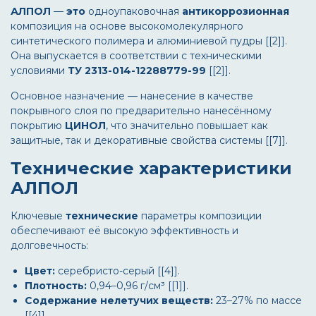
АЛПОЛ
—
это
одноупаковочная
антикоррозионная
композиция на основе высокомолекулярного
синтетического полимера и алюминиевой пудры [[2]].
Она выпускается в соответствии с техническими
условиями
ТУ 2313-014-12288779-99
[[2]].
Основное назначение — нанесение в качестве
покрывного слоя по предварительно нанесённому
покрытию
ЦИНОЛ
, что значительно повышает как
защитные, так и декоративные свойства системы [[7]].
Технические характеристики
АЛПОЛ
Ключевые
технические
параметры композиции
обеспечивают её высокую эффективность и
долговечность:
Цвет:
серебристо-серый [[4]].
Плотность:
0,94–0,96 г/см³ [[1]].
Содержание нелетучих веществ:
23–27% по массе
[[4]].