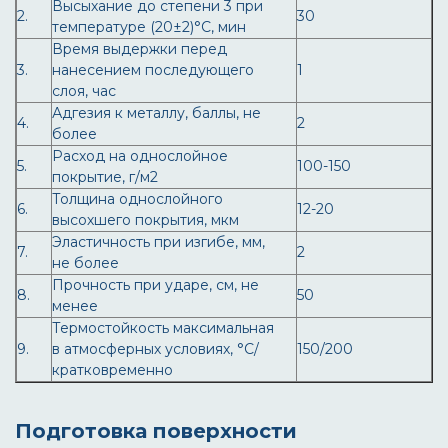
Высыхание до степени 3 при
2.
30
температуре (20±2)°С, мин
Время выдержки перед
3.
нанесением последующего
1
слоя, час
Адгезия к металлу, баллы, не
4.
2
более
Расход на однослойное
5.
100-150
покрытие, г/м2
Толщина однослойного
6.
12-20
высохшего покрытия, мкм
Эластичность при изгибе, мм,
7.
2
не более
Прочность при ударе, см, не
8.
50
менее
Термостойкость максимальная
9.
в атмосферных условиях, °С/
150/200
кратковременно
Подготовка поверхности