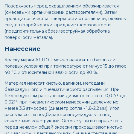
Поверхность перед окрашиванием обезжиривается
(смесевыми органическими растворителями). Затем
проводится очистка поверхности от ржавчины, окалины,
следов старой краски, придание шероховатости
(предпочтительна абразивоструйная обработка
поверхности металла).
Нанесение
Краску марки АЛПОЛ можно наносить в базовых и
полевых условиях при температуре от минус 15 до плюс
40 °С и относительной влажности до 90 %.
Материал наносят кистью, валиком, методами
безвоздушного и пневматического распыления. При
безвоздушном распылении диаметр сопла от 0,017² до
0,021²; при пневматическом нанесении давление не
менее 3,5 атмосфер (диаметр сопла - 1,8-2,2 мм). Угол
распыла сопла подбирается индивидуально под
конкретные конструкции. Острые углы и сварные швы
перед началом общей окраски прокрашивают кистью
или валиком и дают высохнуть. Сушка естественная.