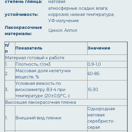
степень глянца:
матовая
атмосферные осадки; влага;
устойчивость:
коррозия; низкая температура;
УФ-излучение
Лакокрасочные
Цинол; Алпол
материалы:
п/
Показатель
Значение
п
Материал готовый к работе
1.
Плотность, г/см3
0,9-1,0
Массовая доля нелетучих
2.
60-85
веществ, %
Условная вязкость по
3.
вискозиметру ВЗ-4 при
15-30
температуре (20±0,5)°С, с
Высохшая лакокрасочная пленка
Однородная
матовая
1.
Внешний вид пленки
серебристо-
серая