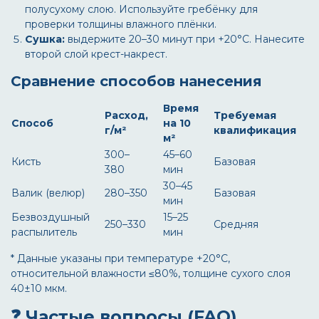
полусухому слою. Используйте гребёнку для
проверки толщины влажного плёнки.
Сушка:
выдержите 20–30 минут при +20°C. Нанесите
второй слой крест-накрест.
Сравнение способов нанесения
Время
Расход,
Требуемая
Способ
на 10
г/м²
квалификация
м²
300–
45–60
Кисть
Базовая
380
мин
30–45
Валик (велюр)
280–350
Базовая
мин
Безвоздушный
15–25
250–330
Средняя
распылитель
мин
* Данные указаны при температуре +20°C,
относительной влажности ≤80%, толщине сухого слоя
40±10 мкм.
❓ Частые вопросы (FAQ)