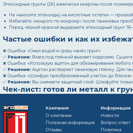
Эпоксидные грунты (2K) химически инертны после полимер
Не наносите эпоксидку на кислотные остатки — произой
Избегайте «мокрого по мокрому» после таниновых преоб
Перед чёрной краской выдержите эпоксидный грунт 18–2
Частые ошибки и как их избежа
❌ Ошибка:
«Смыл водой и сразу нанёс грунт»
✅
Решение:
Влага под плёнкой вызовет коррозию. Сушите 
❌ Ошибка:
«Использую ацетон для обезжиривания любого 
✅
Решение:
Ацетон растворяет таниновую плёнку. Для та
❌ Ошибка:
«Шлифую преобразованный участок до блеска»
✅
Решение:
Вы снимаете защитный слой. Шлифуйте только
Чек-лист: готов ли металл к гр
Преобразователь полностью высох (не липнет к тыльной 
Поверхность однородного чёрного/серого цвета без ры
Компания
Информация
Отсутствует белый солевой налёт (признак недосмытой 
О компании
Новости
Проведено обезжиривание совместимым растворителе
Полезная информация
Вопрос-ответ
Температура металла и грунта совпадает (±3 °C)
Отзывы
Политика
Влажность в помещении 40–60%, нет конденсата