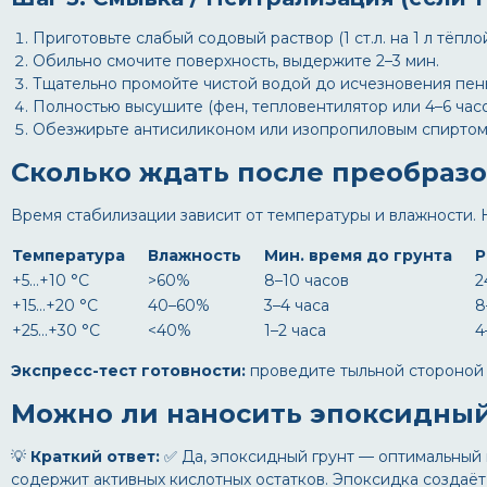
Приготовьте слабый содовый раствор (1 ст.л. на 1 л тёпло
Обильно смочите поверхность, выдержите 2–3 мин.
Тщательно промойте чистой водой до исчезновения пен
Полностью высушите (фен, тепловентилятор или 4–6 час
Обезжирьте антисиликоном или изопропиловым спиртом
Сколько ждать после преобразо
Время стабилизации зависит от температуры и влажности. 
Температура
Влажность
Мин. время до грунта
Р
+5…+10 °C
>60%
8–10 часов
2
+15…+20 °C
40–60%
3–4 часа
8
+25…+30 °C
<40%
1–2 часа
4
Экспресс-тест готовности:
проведите тыльной стороной п
Можно ли наносить эпоксидный
💡
Краткий ответ:
✅ Да, эпоксидный грунт — оптимальный 
содержит активных кислотных остатков. Эпоксидка создаё