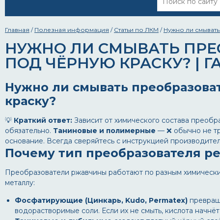
Главная
/
Полезная информация
/
Статьи по ЛКМ
/
Нужно ли смывать
НУЖНО ЛИ СМЫВАТЬ ПРЕ
ПОД ЧЁРНУЮ КРАСКУ? | Г
Нужно ли смывать преобразова
краску?
💡
Краткий ответ:
Зависит от химического состава преобр
обязательно.
Таниновые и полимерные
— ❌ обычно не тр
основание. Всегда сверяйтесь с инструкцией производител
Почему тип преобразователя ре
Преобразователи ржавчины работают по разным химическим
металлу:
Фосфатирующие (Цинкарь, Kudo, Permatex)
превраща
водорастворимые соли. Если их не смыть, кислота начнё