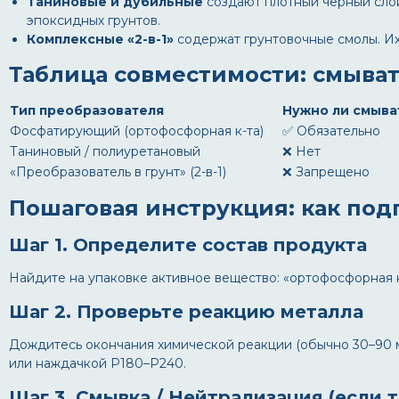
Таниновые и дубильные
создают плотный чёрный слой
эпоксидных грунтов.
Комплексные «2-в-1»
содержат грунтовочные смолы. Их
Таблица совместимости: смыват
Тип преобразователя
Нужно ли смыва
Фосфатирующий (ортофосфорная к-та)
✅ Обязательно
Таниновый / полиуретановый
❌ Нет
«Преобразователь в грунт» (2-в-1)
❌ Запрещено
Пошаговая инструкция: как под
Шаг 1. Определите состав продукта
Найдите на упаковке активное вещество: «ортофосфорная ки
Шаг 2. Проверьте реакцию металла
Дождитесь окончания химической реакции (обычно 30–90 м
или наждачкой P180–P240.
Шаг 3. Смывка / Нейтрализация (если 