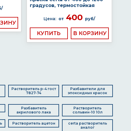
градусов, термостойкая
б/
400
Цена:
от
руб/
КУПИТЬ
Растворитель р-4 гост
Разбавители для
7827-74
эпоксидных красок
Разбавитель
Растворитель
акрилового лака
сольвин-10 10л
ь
Растворитель ацетон
certa растворитель
аналог