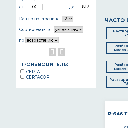
от
до
Кол-во на странице:
ЧАСТО 
Сортировать по:
Раство
к
по
Разбав
маслян
ПРОИЗВОДИТЕЛЬ:
Разбав
маслян
CERTA
CERTACOR
Раствори
78
Р-646 Т
Цен