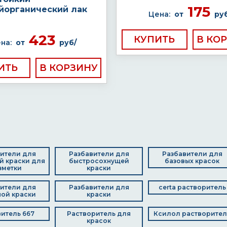
175
йорганический лак
Цена:
от
ру
423
КУПИТЬ
на:
от
руб/
ИТЬ
ители для
Разбавители для
Разбавители для
 краски для
быстросохнущей
базовых красок
зметки
краски
ители для
Разбавители для
certa растворитель
ой краски
краски
итель 667
Растворитель для
Ксилол растворител
красок