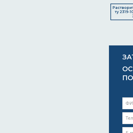
Растворит
ту 2319-
ЗА
ОС
ПО