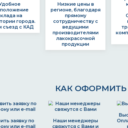
Удобное
Низкие цены в
сположение
регионе, благодаря
склада на
прямому
тории города.
сотрудничеству с
 съезд с КАД
ведущими
тр
производителями
комп
лакокрасочной
продукции
КАК ОФОРМИТЬ 
Выс
ить заявку по
Наши менеджеры
Опла
ону или e-mail
свяжутся с Вами и