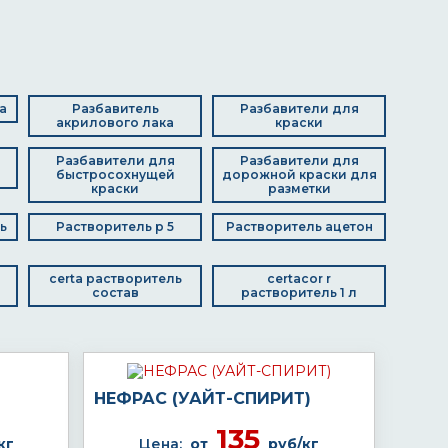
а
Разбавитель
Разбавители для
акрилового лака
краски
Разбавители для
Разбавители для
быстросохнущей
дорожной краски для
краски
разметки
ь
Растворитель р 5
Растворитель ацетон
certa растворитель
certacor r
состав
растворитель 1 л
НЕФРАС (УАЙТ-СПИРИТ)
135
кг
Цена:
от
руб/кг