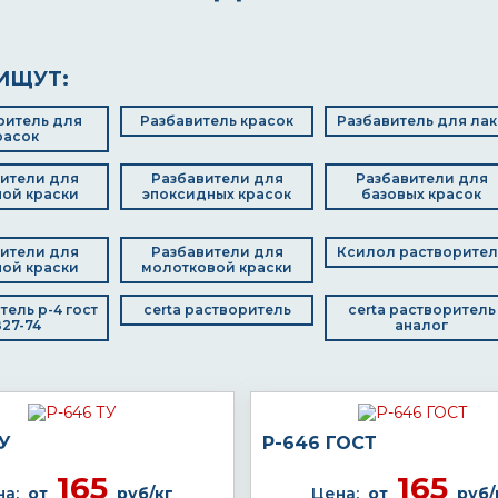
ИЩУТ:
ритель для
Разбавитель красок
Разбавитель для лак
расок
ители для
Разбавители для
Разбавители для
ой краски
эпоксидных красок
базовых красок
ители для
Разбавители для
Ксилол растворител
ой краски
молотковой краски
тель р-4 гост
certa растворитель
certa растворитель
27-74
аналог
У
Р-646 ГОСТ
165
165
а:
от
руб/кг
Цена:
от
руб/