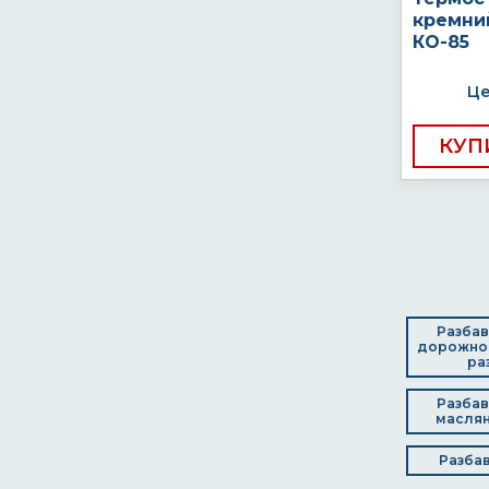
кремни
КО-85
Це
КУП
Разбав
дорожной
ра
Разбав
маслян
Разбав