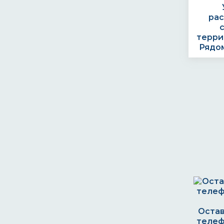
ра
терри
Рядом
Остав
телеф