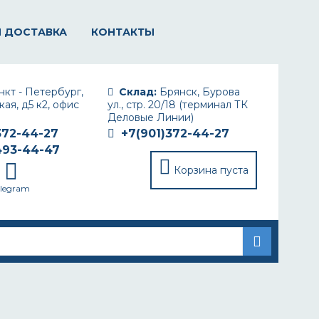
И ДОСТАВКА
КОНТАКТЫ
кт - Петербург,
Склад:
Брянск, Бурова
ая, д5 к2, офис
ул., стр. 20/18 (терминал ТК
Деловые Линии)
372-44-27
+7(901)372-44-27
493-44-47
Корзина пуста
elegram