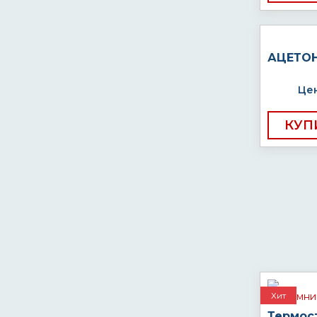
АЦЕТО
Цен
КУП
Хит
Термос