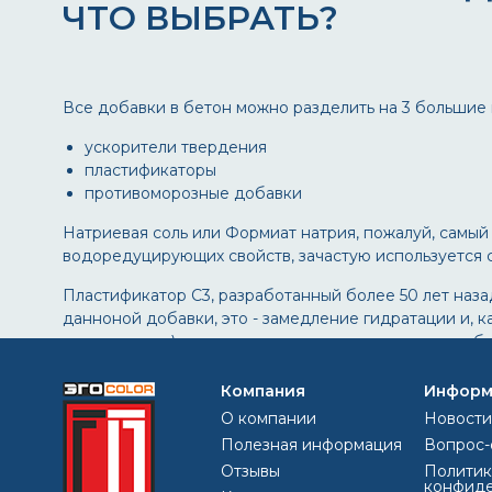
ЧТО ВЫБРАТЬ?
Все добавки в бетон можно разделить на 3 большие 
ускорители твердения
пластификаторы
противоморозные добавки
Натриевая соль или Формиат натрия, пожалуй, самый
водоредуцирующих свойств, зачастую используется 
Пластификатор С3, разработанный более 50 лет назад
данноной добавки, это - замедление гидратации и, 
трудозатраты), появление высолов на поверхности бе
рабочих, выполняющих бетонирование.
Компания
Информ
В качетсве противоморозной добавки в раствор долг
О компании
Новости
он является пожароопасным!
Полезная информация
Вопрос-
И только сравнительно недавно, а именно, 11 лет на
Отзывы
Политик
конфиде
необходимы свойства -
ГАМБИТ MaxiTEMP E-1
: