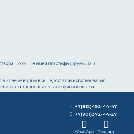
твора, но он, не имея пластифицирующих и
с в 21 веке видны все недостатки использования
дения (а это дополнительные финансовые и
ноть, состава - аллергические реакции на коже
+7(812)493-44-47
ок является ядовитым и опасным для рабочих. Также
+7(901)372-44-27
ой состав, который сочетал бы в себе все
WhatsApp
Telegram