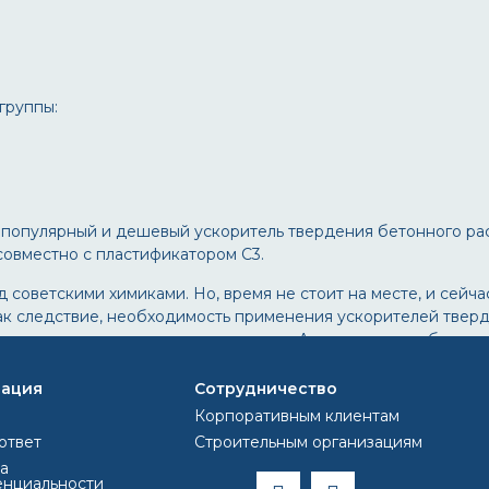
группы:
 популярный и дешевый ускоритель твердения бетонного рас
совместно с пластификатором С3.
 советскими химиками. Но, время не стоит на месте, и сейча
как следствие, необходимость применения ускорителей твер
тона, возможная коррозия арматуры. А кроме того, небезопас
ация
Сотрудничество
ое время был нитрит натрия, но этот кристаллический порош
Корпоративным клиентам
ответ
Строительным организациям
зад был создан и испытн специальный безопасный многоцелев
а
нциальности