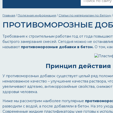
Главная
/
Полезная информация
/
Статьи по материалам по бетону
ПРОТИВОМОРОЗНЫЕ ДОБА
Требования к строительным работам год от года повышают
быстрого замерзания смесей. Сегодня можно не останавли
называют
противоморозные добавки в бетон.
О том, ка
Принцип действия 
У противоморозных добавок существует целый ряд положите
немаловажное качество – улучшение качества раствора, что
увеличивают адгезию, антикоррозийные свойства, снижаю
здоровья человека.
Ниже мы рассмотрим наиболее популярные
противомороз
разводили с водой, а после добавляли в бетон. На это ухо
Современные жидкие пластификаторы уже готовы к использо