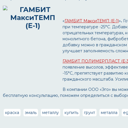
«
ГАМБИТ МаксиТЕМП (Е-1)
»
.
Го
при температуре -25°С. Добав
отрицательных температурах, к
монолитного бетона, фибробет
добавку можно в гражданском 
улучшает заполняемость сложн
ГАМБИТ ПОЛИМЕРПЛАСТ (Е-3
появление высолов, эффективе
-15°С, препятствует развитию 
гражданского масштаба. Усили
В компании ООО «Эго» вы мож
бесплатную консультацию, поможем определиться с выбором
краска
эмаль
металлу
купить
грунт
металла
eg