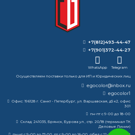
КУПИТЬ
+7(812)493-44-47
+7(901)372-44-27
ВОПРОС-ОТВЕТ
WhatsApp
Telegram
В чём разница между растворителем
646 и 647?
Осуществляем поставки только для ИП и Юридических лиц
egocolor@inbox.ru
Сколько стоит покрасить 1 1м2 стены?
egocolor1
Какие грунты подходят для авто?
Офис:
196128 г. Санкт - Петербург, ул. Варшавская, д5 к2, офис
301
Как правильно красить кракелюр?
пн-пт с 9-00 до 18-00
Склад:
241035, Брянск, Бурова ул., стр. 20/18 (терминал ТК
Деловые Линии)
пн-чт с 9-00 до 17-00, пт с 9-00 до 16-00, обед с 12-00 до 13-00