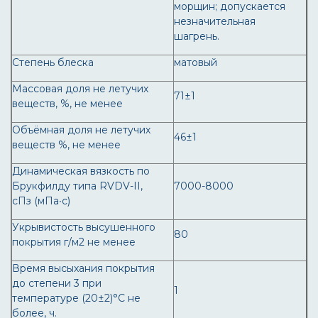
морщин; допускается
незначительная
шагрень.
Степень блеска
матовый
Массовая доля не летучих
71±1
веществ, %, не менее
Объёмная доля не летучих
46±1
веществ %, не менее
Динамическая вязкость по
Брукфилду типа RVDV-II,
7000-8000
сПз (мПа∙с)
Укрывистость высушенного
80
покрытия г/м2 не менее
Время высыхания покрытия
до степени 3 при
1
температуре (20±2)°С не
более, ч.