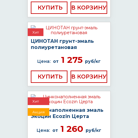
КУПИТЬ
Хит
ЦИНОТАН грунт-эмаль
полиуретановая
1 275
Цена:
от
руб/кг
КУПИТЬ
Хит
Цинконаполненная эмаль
Акция
Экоцин Ecozin Церта
1 260
Цена:
от
руб/кг