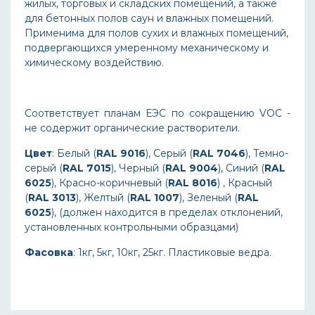
жилых, торговых и складских помещений, а также
для бетонных полов саун и влажных помещений.
Применима для полов сухих и влажных помещений,
подвергающихся умеренному механическому и
химическому воздействию.
Соответствует планам ЕЭС по сокращению VOC -
не содержит органические растворители.
Цвет
: Белый (
RAL
9016
), Серый (
RAL
7046
), Темно-
серый (
RAL
7015
), Черный (
RAL
9004
), Синий (
RAL
6025
), Красно-коричневый (
RAL
8016
) , Красный
(
RAL
3013
), Желтый (
RAL
1007
), Зеленый (
RAL
6025
), (должен находится в пределах отклонений,
установленных контрольными образцами)
Фасовка
: 1кг, 5кг, 10кг, 25кг. Пластиковые ведра.