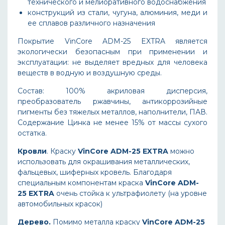
технического и мелиоративного водоснабжения
конструкций из стали, чугуна, алюминия, меди и
ее сплавов различного назначения
Покрытие VinCore ADM-25 EXTRA является
экологически безопасным при применении и
эксплуатации: не выделяет вредных для человека
веществ в водную и воздушную среды.
Состав: 100% акриловая дисперсия,
преобразователь ржавчины, антикоррозийные
пигменты без тяжелых металлов, наполнители, ПАВ.
Содержание Цинка не менее 15% от массы сухого
остатка.
Кровли
. Краску
VinCore
ADM
-25
EXTRA
можно
использовать для окрашивания металлических,
фальцевых, шиферных кровель. Благодаря
специальным компонентам краска
VinCore
ADM
-
25
EXTRA
очень стойка к ультрафиолету (на уровне
автомобильных красок)
Дерево.
Помимо металла краску
VinCore
ADM
-25