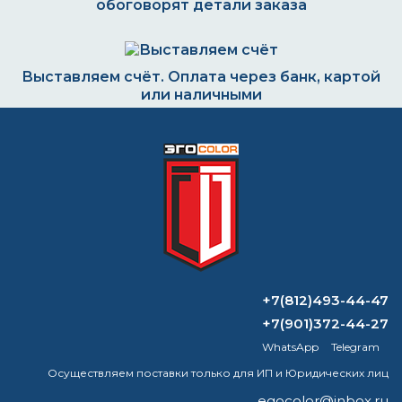
обоговорят детали заказа
Выставляем счёт. Оплата через банк, картой
или наличными
Формируем заказ и отправляем транспортной
компанией
ВОПРОС-ОТВЕТ
+7(812)493-44-47
+7(901)372-44-27
Можно ли лак разбавить водой?
WhatsApp
Telegram
Можно ли красить цементную
Осуществляем поставки только для ИП и Юридических лиц
огнезащиту?
egocolor@inbox.ru