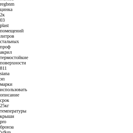
regbnm
цинка
2к
03
plast
помещений
литров
стальных
проф
акрил
термостойкие
поверхности
811
siana
эп
марки
использовать
описание
срок
25кг
температуры
крыши
pro
бронза
'vfkm