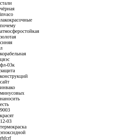
стали
чёрная
invaco
лакокрасочные
почему
атмосферостойкая
золотая
синяя
л
корабельная
цвэс
фл-03к
защита
конструкций
сайт
инвако
минусовых
наносить
есть
9003
красят
12-03
термокраска
эпоксидной
rhfcrf