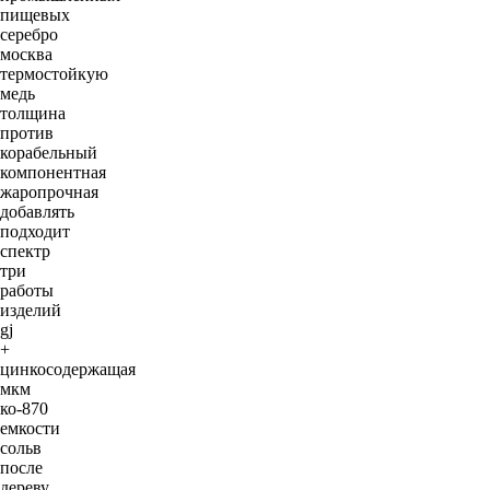
пищевых
серебро
москва
термостойкую
медь
толщина
против
корабельный
компонентная
жаропрочная
добавлять
подходит
спектр
три
работы
изделий
gj
+
цинкосодержащая
мкм
ко-870
емкости
сольв
после
дереву