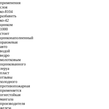
применения
слоя
ко-8104
разбавить
ко-42
цинком
1000
стоит
цинконаполненный
оранжевая
авто
водой
ведро
молотковым
оцинкованного
леруа
пласт
отзывы
холодного
противопожарная
применяется
огнестойкая
мангала
производителя
железа