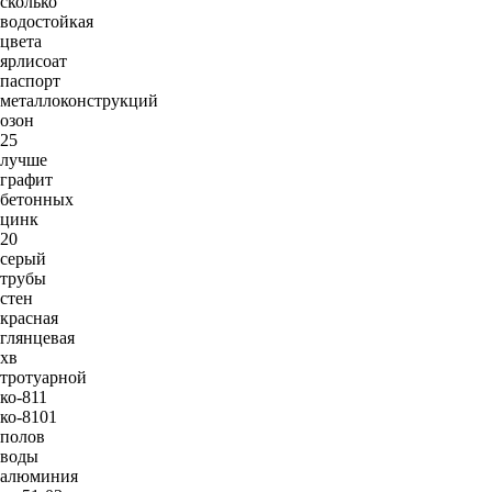
сколько
водостойкая
цвета
ярлисоат
паспорт
металлоконструкций
озон
25
лучше
графит
бетонных
цинк
20
серый
трубы
стен
красная
глянцевая
хв
тротуарной
ко-811
ко-8101
полов
воды
алюминия