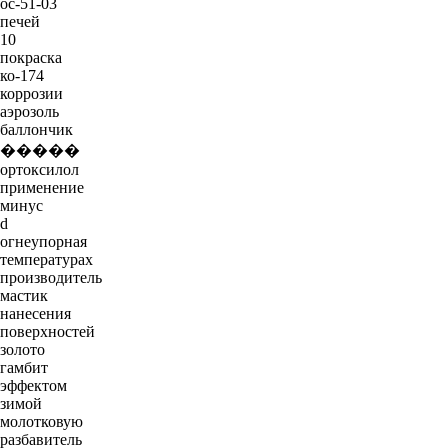
ос-51-03
печей
10
покраска
ко-174
коррозии
аэрозоль
баллончик
�����
ортоксилол
применение
минус
d
огнеупорная
температурах
производитель
мастик
нанесения
поверхностей
золото
гамбит
эффектом
зимой
молотковую
разбавитель