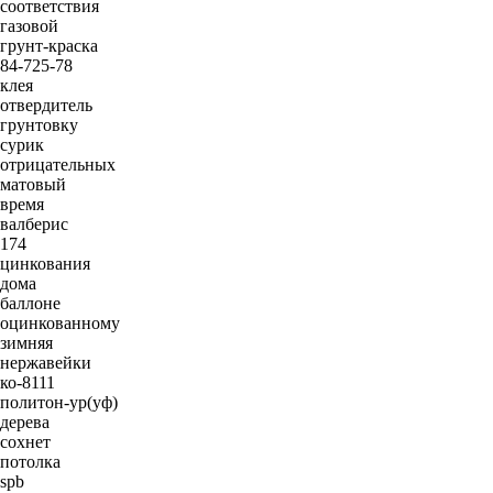
соответствия
газовой
грунт-краска
84-725-78
клея
отвердитель
грунтовку
сурик
отрицательных
матовый
время
валберис
174
цинкования
дома
баллоне
оцинкованному
зимняя
нержавейки
ко-8111
политон-ур(уф)
дерева
сохнет
потолка
spb