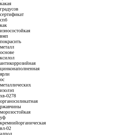
какая
градусов
сертификат
спб
как
износостойкая
вмп
покрасить
металл
основе
ксилол
антикоррозийная
цинконаполненная
ярли
ос
металлических
изолэп
хв-0278
органосиликатная
ржавчины
морозостойкая
уф
кремнийорганическая
вл-02
алпол