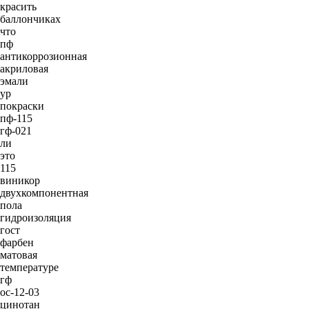
красить
баллончиках
что
пф
антикоррозионная
акриловая
эмали
ур
покраски
пф-115
гф-021
ли
это
115
виникор
двухкомпонентная
пола
гидроизоляция
гост
фарбен
матовая
температуре
гф
ос-12-03
цинотан