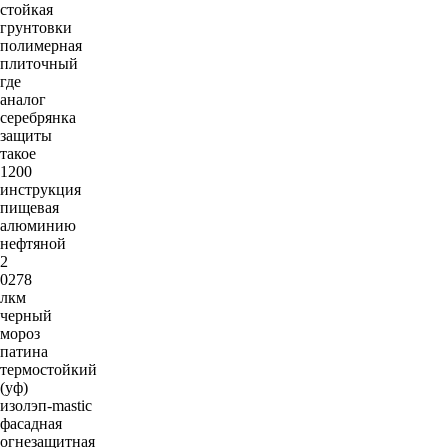
стойкая
грунтовки
полимерная
плиточный
где
аналог
серебрянка
защиты
такое
1200
инструкция
пищевая
алюминию
нефтяной
2
0278
лкм
черный
мороз
патина
термостойкий
(уф)
изолэп-mastic
фасадная
огнезащитная