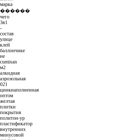
марка
������
чего
3в1
-
состав
улице
клей
баллончике
не
cumixan
м2
алкидная
аэрозольная
021
цинкнаполненная
оптом
желтая
плитки
покрытия
политон-ур
пластификатор
внутренних
минусовой