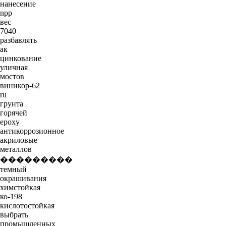
нанесение
npp
вес
7040
разбавлять
ак
цинкование
уличная
мостов
виникор-62
ru
грунта
горячей
epoxy
антикоррозионное
акриловые
металлов
���������
темный
окрашивания
химстойкая
ко-198
кислотостойкая
выбрать
промышленных