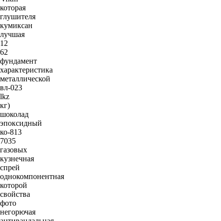
которая
глушителя
кумиксан
лучшая
12
62
фундамент
характеристика
металлической
вл-023
lkz
кг)
шоколад
эпоксидный
ко-813
7035
газовых
кузнечная
спрей
однокомпонентная
которой
свойства
фото
негорючая
антивандальная