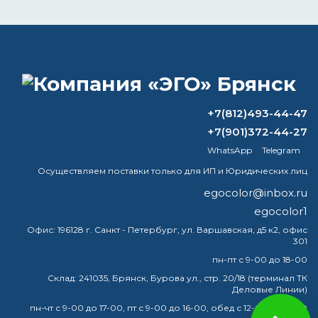
ВОПРОС-ОТВЕТ
Чем нужно загрунтовать металл перед
покраской?
+7(812)493-44-47
+7(901)372-44-27
Какова толщина слоя огнезащитной
WhatsApp
Telegram
краски?
Осуществляем поставки только для ИП и Юридических лиц
Когда они перестали использовать
egocolor@inbox.ru
R12?
egocolor1
Покраска ванной комнаты:
Офис:
196128 г. Санкт - Петербург, ул. Варшавская, д5 к2, офис
301
особенности выбора материала и
технология окрашивания
пн-пт с 9-00 до 18-00
Склад:
241035, Брянск, Бурова ул., стр. 20/18 (терминал ТК
Деловые Линии)
пн-чт с 9-00 до 17-00, пт с 9-00 до 16-00, обед с 12-00 до 13-00