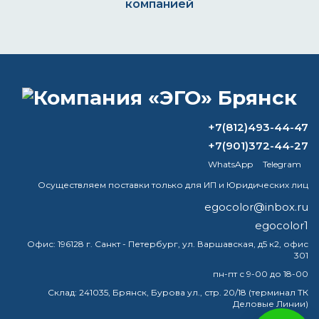
компанией
ВОПРОС-ОТВЕТ
Чем можно покрывать цинковый
+7(812)493-44-47
грунт?
+7(901)372-44-27
WhatsApp
Telegram
Можно ли красить по старой краске
без грунта?
Осуществляем поставки только для ИП и Юридических лиц
egocolor@inbox.ru
Можно ли красить металл
egocolor1
водоэмульсионной краской?
Офис:
196128 г. Санкт - Петербург, ул. Варшавская, д5 к2, офис
301
Чем отличается ксилол от
растворителя?
пн-пт с 9-00 до 18-00
Склад:
241035, Брянск, Бурова ул., стр. 20/18 (терминал ТК
Деловые Линии)