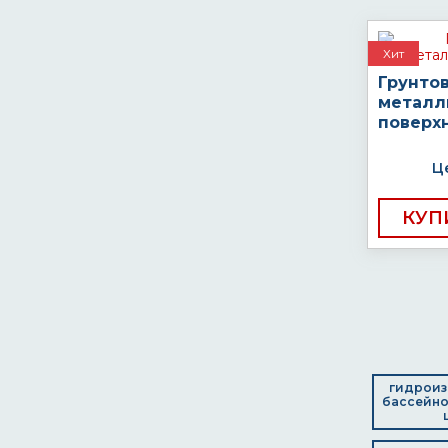
Хит
Грунто
металл
поверх
Ц
КУП
гидроиз
бассейно