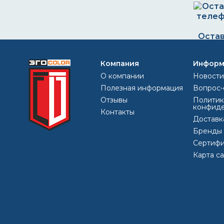
Остав
телеф
+7 (
Компания
Информ
egoc
О компании
Новости
Полезная информация
Вопрос-
Отзывы
Политик
конфиде
Контакты
Доставк
Бренды
Сертифи
Карта с
Что нужно для кракелюра?
Какую температуру выдерживает гр