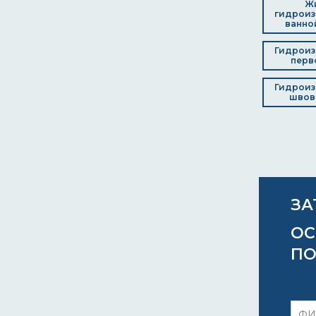
Ж
гидроиз
ванно
Гидроиз
перв
Гидроиз
швов 
ЗА
ОС
ПО