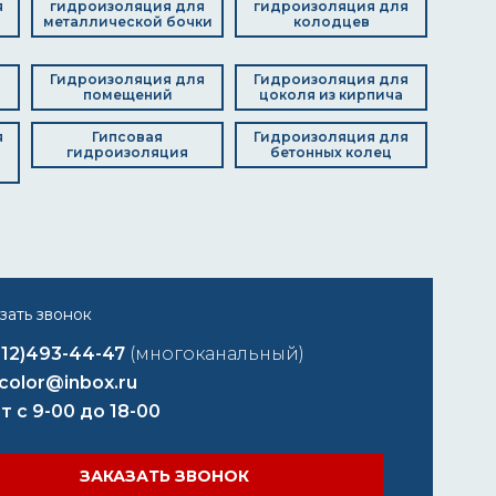
я
гидроизоляция для
гидроизоляция для
металлической бочки
колодцев
я
Гидроизоляция для
Гидроизоляция для
помещений
цоколя из кирпича
я
Гипсовая
Гидроизоляция для
гидроизоляция
бетонных колец
812)493-44-47
(многоканальный)
color@inbox.ru
т с 9-00 до 18-00
ЗАКАЗАТЬ ЗВОНОК