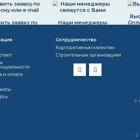
Выс
ить заявку по
Наши менеджеры
Опла
ону или e-mail
свяжутся с Вами и
812) 493 44 47
обоговорят детали
ация
Сотрудничество
olor@inbox.ru
заказа
Корпоративным клиентам
ответ
Строительным организациям
а
нциальности
а и оплата
ВОПРОС-ОТВЕТ
каты
айта
Полуглянцевую краск
кистью?
унт?
Какого цвета пожарн