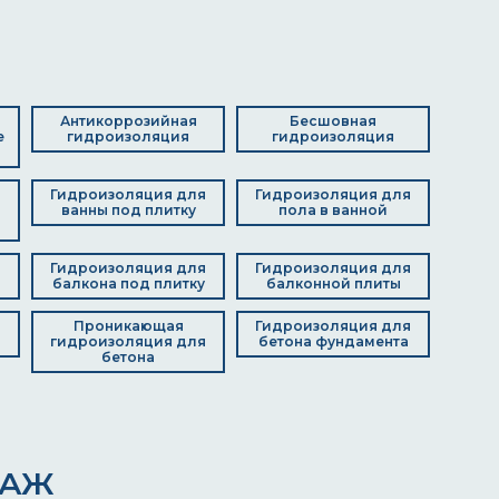
Антикоррозийная
Бесшовная
е
гидроизоляция
гидроизоляция
Гидроизоляция для
Гидроизоляция для
я
ванны под плитку
пола в ванной
д
Гидроизоляция для
Гидроизоляция для
балкона под плитку
балконной плиты
я
Проникающая
Гидроизоляция для
гидроизоляция для
бетона фундамента
бетона
ДАЖ