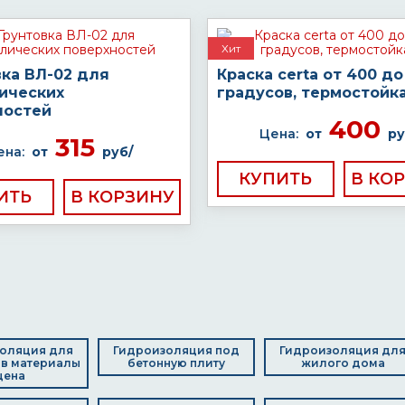
Хит
вка ВЛ-02 для
Краска certa от 400 до
ических
градусов, термостойк
ностей
400
Цена:
от
ру
315
ена:
от
руб/
КУПИТЬ
ИТЬ
оляция для
Гидроизоляция под
Гидроизоляция дл
в материалы
бетонную плиту
жилого дома
цена