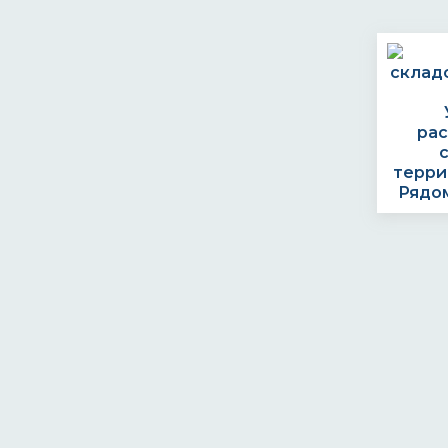
ра
терри
Рядом