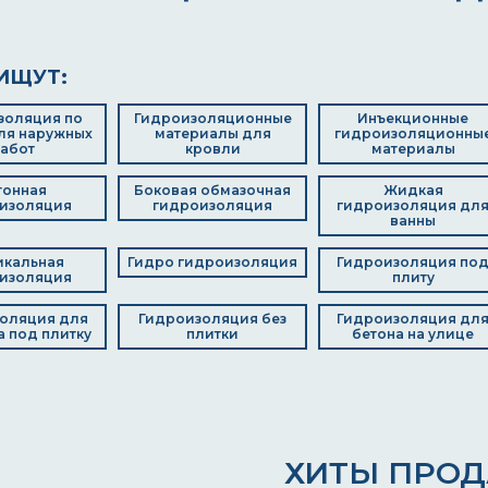
ИЩУТ:
золяция по
Гидроизоляционные
Инъекционные
ля наружных
материалы для
гидроизоляционны
абот
кровли
материалы
тонная
Боковая обмазочная
Жидкая
изоляция
гидроизоляция
гидроизоляция дл
ванны
икальная
Гидро гидроизоляция
Гидроизоляция по
изоляция
плиту
оляция для
Гидроизоляция без
Гидроизоляция дл
 под плитку
плитки
бетона на улице
ХИТЫ ПРО