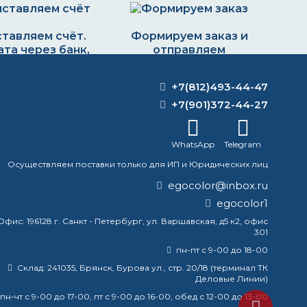
тавляем счёт.
Формируем заказ и
та через банк,
отправляем
картой или
транспортной
наличными
компанией
+7(812)493-44-47
+7(901)372-44-27
WhatsApp
Telegram
Осуществляем поставки только для ИП и Юридических лиц
egocolor@inbox.ru
egocolor1
Офис:
196128 г. Санкт - Петербург, ул. Варшавская, д5 к2, офис
у лучше наносить валиком или
301
пн-пт с 9-00 до 18-00
Склад:
241035, Брянск, Бурова ул., стр. 20/18 (терминал ТК
ый гидрант?
Деловые Линии)
пн-чт с 9-00 до 17-00, пт с 9-00 до 16-00, обед с 12-00 до 13-00