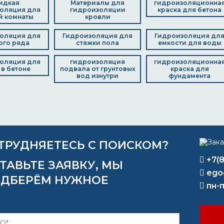
идкая
Материалы для
гидроизоляционна
оляция для
гидроизоляции
краска для бетона
й комнаты
кровли
оляция для
Гидроизоляция для
Гидроизоляция дл
ого ряда
стяжки пола
емкости для воды
оляция для
гидроизоляция
гидроизоляционна
в бетоне
подвала от грунтовых
краска для
вод изнутри
фундамента
ТРУДНЯЕТЕСЬ С ПОИСКОМ?
+7(
ТАВЬТЕ ЗАЯВКУ, МЫ
ego
ДБЕРЁМ НУЖНОЕ
пн-п