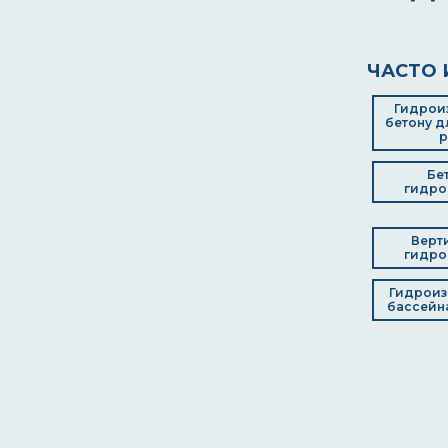
ЧАСТО 
Гидрои
бетону д
р
Бе
гидро
Верт
гидро
Гидроиз
бассейна