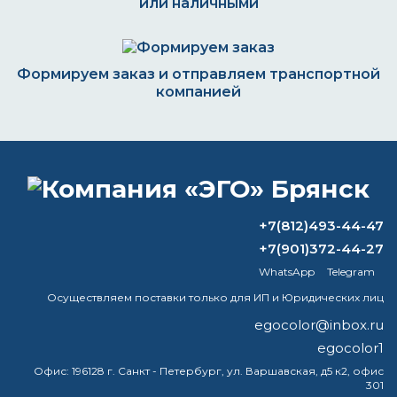
или наличными
Формируем заказ и отправляем транспортной
компанией
ВОПРОС-ОТВЕТ
+7(812)493-44-47
На каком давлении наносить базу?
+7(901)372-44-27
WhatsApp
Telegram
Сколько нужно краски на 30 кв м?
Осуществляем поставки только для ИП и Юридических лиц
Какая самая хорошая краска по
egocolor@inbox.ru
металлу?
egocolor1
Нужно ли грунтовать поверхность
Офис:
196128 г. Санкт - Петербург, ул. Варшавская, д5 к2, офис
301
перед покраской водоэмульсионной