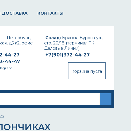
И ДОСТАВКА
КОНТАКТЫ
т - Петербург,
Склад:
Брянск, Бурова ул.,
ая, д5 к2, офис
стр. 20/18 (терминал ТК
Деловые Линии)
72-44-27
+7(901)372-44-27
93-44-47
elegram
Корзина пуста
ах
ЛЛОНЧИКАХ