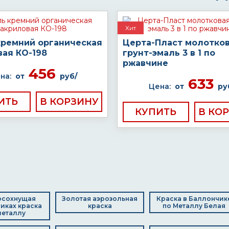
Хит
кремний органическая
Церта-Пласт молотко
вая КО-198
грунт-эмаль 3 в 1 по
ржавчине
456
на:
от
руб/
633
Цена:
от
ру
ИТЬ
КУПИТЬ
осохнущая
Золотая аэрозольная
Краска в Баллончик
иках краска
краска
по Металлу Белая
металлу