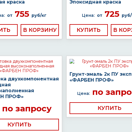
ая краска
Эпоксидная краска
755
725
а:
от
руб/кг
Цена:
от
руб/
ИТЬ
КУПИТЬ
Грунт-эмаль 2к ПУ экс
вка двухкомпонентная
«ФАРБЕН ПРОФ»
дная
по запро
наполненная
Цена:
Н ПРОФ»
по запросу
КУПИТЬ
КУПИТЬ