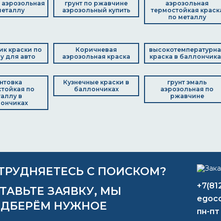
 аэрозольная
грунт по ржавчине
аэрозольная
металлу
аэрозольный купить
термостойкая краск
по металлу
к краски по
Коричневая
высокотемпературна
у для авто
аэрозольная краска
краска в баллончика
нтовка
Кузнечные краски в
грунт эмаль
тойкая по
баллончиках
аэрозольная по
аллу в
ржавчине
ончиках
ТРУДНЯЕТЕСЬ С ПОИСКОМ?
+7(81
ТАВЬТЕ ЗАЯВКУ, МЫ
egoco
ДБЕРЁМ НУЖНОЕ
пн-пт