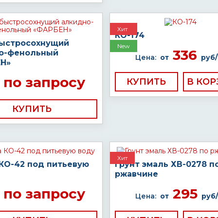
Хит
КО-174
быстросохнущий
New
336
о-фенольный
Цена:
от
руб/
Н»
по запросу
КУПИТЬ
КУПИТЬ
Хит
 КО-42 под питьевую
Грунт эмаль ХВ-0278 п
ржавчине
по запросу
295
Цена:
от
руб/