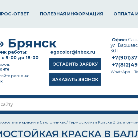
ПРОС-ОТВЕТ
ПОЛЕЗНАЯ ИНФОРМАЦИЯ
ОПЛАТА 
Офис:
Санк
ул. Варшавск
301
ик работы:
egocolor@inbox.ru
 с 9-00 до 18-00
+7(901)3
ОСТАВИТЬ ЗАЯВКУ
ород:
+7(812)4
онте
WhatsApp
T
сайте региона:
ЗАКАЗАТЬ ЗВОНОК
к
розольные краски в баллончиках
/
Термостойкая Краска В Баллончик
МОСТОЙКАЯ КРАСКА В БА