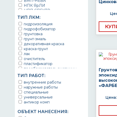
ВМП-НЕВА
Цинков
НПК ЯрЛИ
НПП СПЕКТР
Цен
НПФ ЭМАЛЬ
ТИП ЛКМ:
ТЕРМА
гидроизоляция
УРЕПЛЕН
КУП
гидрофобизатор
грунтовка
грунт-эмаль
декоративная краска
краска-грунт
лак
очиститель
пластификатор
преобразователь ржавчины
Грунто
эмаль
эпокси
ТИП РАБОТ:
Краска
высоко
внутренние работы
Покрытие
«ФАРБЕ
наружные работы
грунт эмаль
специальные
защитное покрытие
универсальные
Цена:
антикор комп
ОБЪЕКТ НАНЕСЕНИЯ: