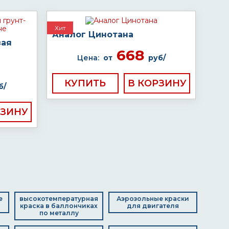
Хит
Аналог Цинотана
вая
668
Цена:
от
руб/
КУПИТЬ
б/
е
высокотемпературная
Аэрозольные краски
краска в баллончиках
для двигателя
по металлу