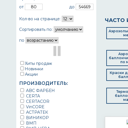
от
до
Кол-во на странице:
ЧАСТО 
Сортировать по:
Аэрозольн
ме
по
Аэро
баллончи
по 
Хиты продаж
Новинки
Краски д
Акции
балл
ПРОИЗВОДИТЕЛЬ:
ABC ФАРБЕН
Термо
CERTA
балло
ма
CERTACOR
VinCORE
АСТРАТЕК
ВИНИКОР
ВМП