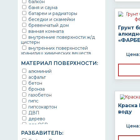
балкон
баня и сауна
батареи и радиаторы
беседки и скамейки
бревенчатый дом
Грунт 
ванная комната
алкидн
внутренние поверхности ж/д
«ФАРБЕ
цистерн
внутренних поверхностей
хранилищ химических веществ
Цена:
водопроводы
МАТЕРИАЛ ПОВЕРХНОСТИ:
ворота
выхлопные системы
алюминий
автомобилей
асфальт
газопроводы
бетон
гараж
бронза
гидротехнические сооружения
газобетон
городской транспорт
гипс
Краска
грузовые вагоны
гипсокартон
двери металлические
воду
ДВП
детали двигателей
дерево
детали машин
для OSB
Цена:
детали механизмов
для бетона
РАЗБАВИТЕЛЬ:
для автомобилей
для гипса