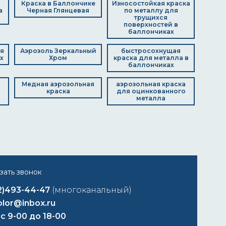
Краска в Баллончике
Износостойкая краска
а
Черная Глянцевая
по металлу для
трущихся
поверхностей в
баллончиках
я
Аэрозоль Зеркальный
быстросохнущая
х
Хром
краска для металла в
баллончиках
Медная аэрозольная
аэрозольная краска
краска
для оцинкованного
металла
2)493-44-47
(многоканальный)
lor@inbox.ru
 с 9-00 до 18-00