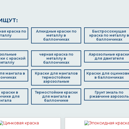
ИЩУТ:
ая краска по
Алкидные краски по
Быстросохнущая
таллу
металлу в
краска по металлу в
баллончиках
баллончиках
зольные
черная краска по
Аэрозольные краск
ки с краской
металлу в
для двигателя
металлу
баллончиках
ля мангала в
Краски для мангалов
Краски для оцинков
ончиках
термостойкие
в баллончиках
аэрозольные
 краски в
Термостойкие краски
Грунт эмаль по
нчике для
для мангала в
ржавчине аэрозоль
нгала
баллончике