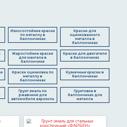
Износостойкие краски
Краски для
по металлу в
оцинкованного
баллончиках
металла в
баллончиках
и
Жаростойкие краски
Краски для двигателя
для мангала в
в баллончиках
баллончике
ки
Краски оцинковка по
Кузнечные краски в
металлу в
баллончиках
баллончиках
Грунт эмаль по
Грунтовка в
ржавчине для
баллончиках для
автомобиля аэрозоль
металла