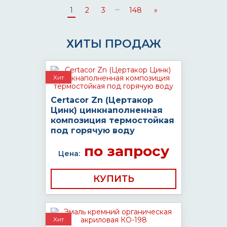
...
1
2
3
148
»
ХИТЫ ПРОДАЖ
Хит
Certacor Zn (Цертакор
Цинк) цинкнаполненная
композиция термостойкая
под горячую воду
по запросу
Цена:
КУПИТЬ
Хит