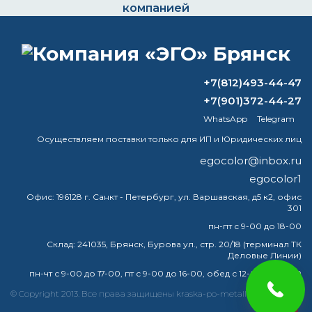
компанией
+7(812)493-44-47
ВОПРОС-ОТВЕТ
+7(901)372-44-27
WhatsApp
Telegram
В чем разница между огнезащитной
краской и вспучивающейся краской?
Осуществляем поставки только для ИП и Юридических лиц
egocolor@inbox.ru
Чем лучше красить металл на улице?
egocolor1
Какого цвета патина на серебре?
Офис:
196128 г. Санкт - Петербург, ул. Варшавская, д5 к2, офис
301
Что такое Цинар?
пн-пт с 9-00 до 18-00
Склад:
241035, Брянск, Бурова ул., стр. 20/18 (терминал ТК
Деловые Линии)
пн-чт с 9-00 до 17-00, пт с 9-00 до 16-00, обед с 12-00 до 13-00
краска
эмаль
металлу
купить
грунт
металла
© Copyright 2013. Все права защищены kraska-po-metallu-bryansk.ru