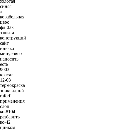
золотая
синяя
л
корабельная
цвэс
фл-03к
защита
конструкций
сайт
инвако
минусовых
наносить
есть
9003
красят
12-03
термокраска
эпоксидной
rhfcrf
применения
слоя
ко-8104
разбавить
ко-42
цинком