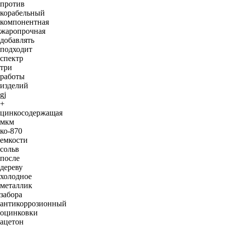
против
корабельный
компонентная
жаропрочная
добавлять
подходит
спектр
три
работы
изделий
gj
+
цинкосодержащая
мкм
ко-870
емкости
сольв
после
дереву
холодное
металлик
забора
антикоррозионный
оцинковки
ацетон