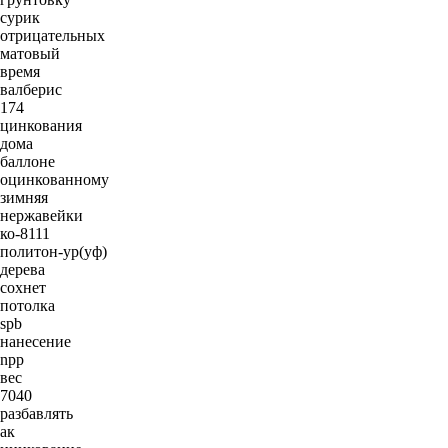
сурик
отрицательных
матовый
время
валберис
174
цинкования
дома
баллоне
оцинкованному
зимняя
нержавейки
ко-8111
политон-ур(уф)
дерева
сохнет
потолка
spb
нанесение
npp
вес
7040
разбавлять
ак