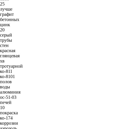
25
лучше
графит
бетонных
цинк
20
серый
трубы
стен
красная
глянцевая
хв
тротуарной
ко-811
ко-8101
полов
воды
алюминия
ос-51-03
печей
10
покраска
ко-174
коррозии
аэрозоль