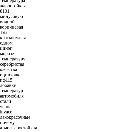
температура
жаростойкая
8101
минусовую
водной
коричневая
1м2
краскопульта
одном
цинэп
морозе
температуру
серебристая
качества
оцинковке
пф115
добавки
температур
автомобиля
стали
чёрная
invaco
лакокрасочные
почему
атмосферостойкая