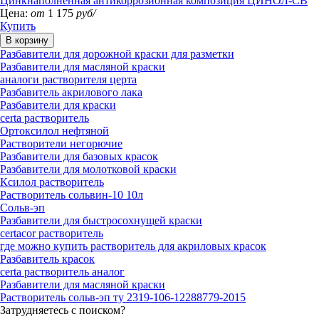
Цинкнаполненная антикоррозионная композиция ЦИНОЛ-СВ
Цена:
от
1 175
руб/
Купить
Разбавители для дорожной краски для разметки
Разбавители для масляной краски
аналоги растворителя церта
Разбавитель акрилового лака
Разбавители для краски
certa растворитель
Ортоксилол нефтяной
Растворители негорючие
Разбавители для базовых красок
Разбавители для молотковой краски
Ксилол растворитель
Растворитель сольвин-10 10л
Сольв-эп
Разбавители для быстросохнущей краски
certacor растворитель
где можно купить растворитель для акриловых красок
Разбавитель красок
certa растворитель аналог
Разбавители для масляной краски
Растворитель сольв-эп ту 2319-106-12288779-2015
Затрудняетесь с поиском?