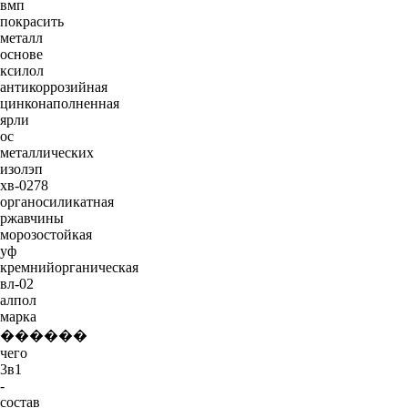
вмп
покрасить
металл
основе
ксилол
антикоррозийная
цинконаполненная
ярли
ос
металлических
изолэп
хв-0278
органосиликатная
ржавчины
морозостойкая
уф
кремнийорганическая
вл-02
алпол
марка
������
чего
3в1
-
состав