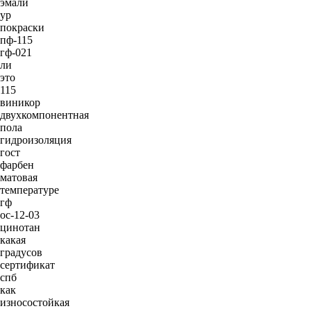
эмали
ур
покраски
пф-115
гф-021
ли
это
115
виникор
двухкомпонентная
пола
гидроизоляция
гост
фарбен
матовая
температуре
гф
ос-12-03
цинотан
какая
градусов
сертификат
спб
как
износостойкая