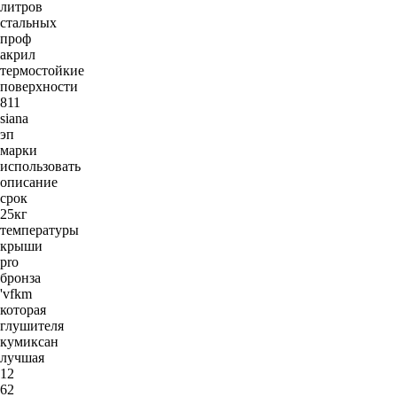
литров
стальных
проф
акрил
термостойкие
поверхности
811
siana
эп
марки
использовать
описание
срок
25кг
температуры
крыши
pro
бронза
'vfkm
которая
глушителя
кумиксан
лучшая
12
62