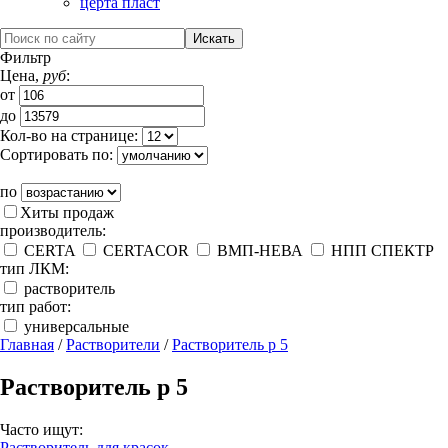
церта пласт
Фильтр
Цена,
руб
:
от
до
Кол-во на странице:
Сортировать по:
по
Хиты продаж
производитель:
CERTA
CERTACOR
ВМП-НЕВА
НПП СПЕКТР
тип ЛКМ:
растворитель
тип работ:
универсальные
Главная
/
Растворители
/
Растворитель р 5
Растворитель р 5
Часто ищут:
Растворитель для красок