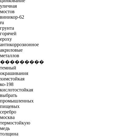
цинкование
уличная
мостов
виникор-62
ru
грунта
горячей
epoxy
антикоррозионное
акриловые
металлов
���������
темный
окрашивания
химстойкая
ко-198
кислотостойкая
выбрать
промышленных
пищевых
серебро
москва
термостойкую
медь
толщина