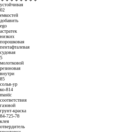
устойчивая
02
емкостей
добавить
ego
астратек
низких
порошковая
пентафталевая
судовая
5
молотковой
резиновая
внутри
85
сольв-ур
ко-814
mastic
соответствия
газовой
грунт-краска
84-725-78
клея
отвердитель
грунтовку