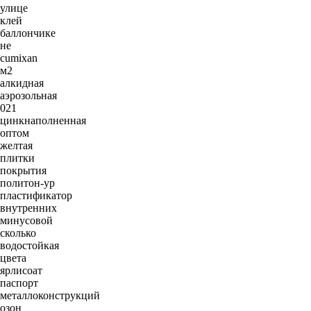
улице
клей
баллончике
не
cumixan
м2
алкидная
аэрозольная
021
цинкнаполненная
оптом
желтая
плитки
покрытия
политон-ур
пластификатор
внутренних
минусовой
сколько
водостойкая
цвета
ярлисоат
паспорт
металлоконструкций
озон