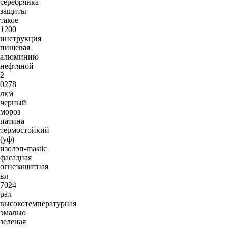
серебрянка
защиты
такое
1200
инструкция
пищевая
алюминию
нефтяной
2
0278
лкм
черный
мороз
патина
термостойкий
(уф)
изолэп-mastic
фасадная
огнезащитная
вл
7024
рал
высокотемпературная
эмалью
зеленая