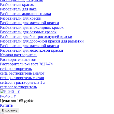
Разбавитель красок
Разбавитель для лака
Разбавитель акрилового лака
Разбавители для краски
Разбавители для масляной краски
Разбавители для эпоксидных красок
Разбавители для базовых красок
Разбавители для быстросохнущей краски
Разбавители для дорожной краски для разметки
Разбавители для масляной краски
Разбавители для молотковой краски
Ксилол растворитель
Растворитель ацетон
Растворитель р-4 гост 7827-74
certa растворитель
certa растворитель аналог
certa растворитель состав
certacor r растворитель 1 л
certacor растворитель
Р-646 ТУ
Цена:
от
165
руб/кг
Купить