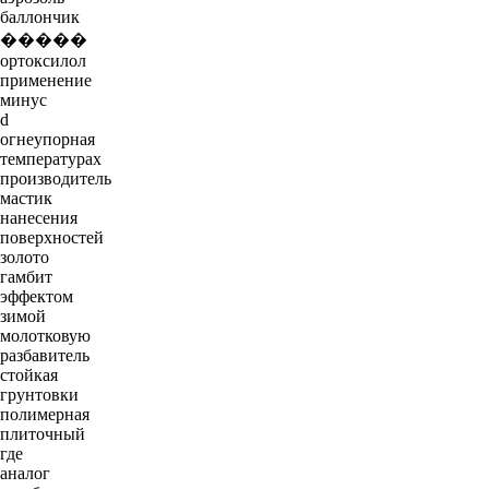
баллончик
�����
ортоксилол
применение
минус
d
огнеупорная
температурах
производитель
мастик
нанесения
поверхностей
золото
гамбит
эффектом
зимой
молотковую
разбавитель
стойкая
грунтовки
полимерная
плиточный
где
аналог