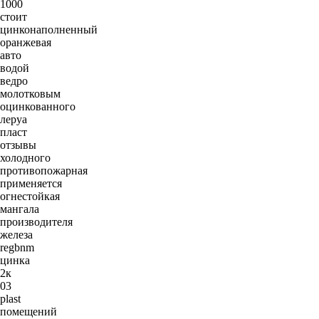
1000
стоит
цинконаполненный
оранжевая
авто
водой
ведро
молотковым
оцинкованного
леруа
пласт
отзывы
холодного
противопожарная
применяется
огнестойкая
мангала
производителя
железа
regbnm
цинка
2к
03
plast
помещений