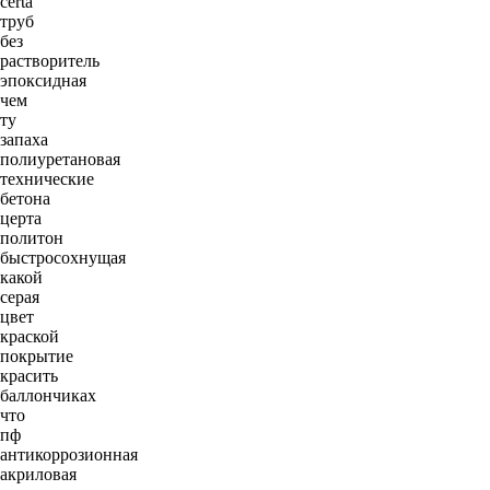
certa
труб
без
растворитель
эпоксидная
чем
ту
запаха
полиуретановая
технические
бетона
церта
политон
быстросохнущая
какой
серая
цвет
краской
покрытие
красить
баллончиках
что
пф
антикоррозионная
акриловая