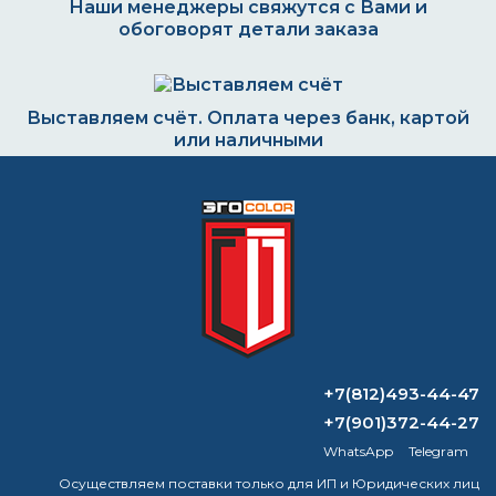
Наши менеджеры свяжутся с Вами и
обоговорят детали заказа
Выставляем счёт. Оплата через банк, картой
или наличными
Формируем заказ и отправляем транспортной
компанией
ВОПРОС-ОТВЕТ
+7(812)493-44-47
+7(901)372-44-27
Зачем нужен уайт-спирит?
WhatsApp
Telegram
Чем силиконовая краска отличается от
Осуществляем поставки только для ИП и Юридических лиц