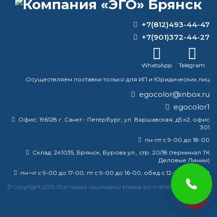
+7(812)493-44-47
ВОПРОС-ОТВЕТ
+7(901)372-44-27
Удаляет ли растворитель латексную
WhatsApp
Telegram
краску?
Осуществляем поставки только для ИП и Юридических лиц
Как получить темно-зеленую краску?
egocolor@inbox.ru
egocolor1
Какая краска наносится
непосредственно на ржавчину?
Офис:
196128 г. Санкт - Петербург, ул. Варшавская, д5 к2, офис
301
Сколько сохнет разбавитель?
пн-пт с 9-00 до 18-00
Склад:
241035, Брянск, Бурова ул., стр. 20/18 (терминал ТК
Деловые Линии)
пн-чт с 9-00 до 17-00, пт с 9-00 до 16-00, обед с 12-00 до 13-00
краска
эмаль
металлу
купить
грунт
металла
© Copyright 2013. Все права защищены kraska-po-metallu-bryansk.ru
egocolor
грунтовка