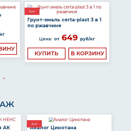
Хит
о
Грунт-эмаль certa-plast 3 в 1
по ржавчине
кг
649
Цена:
от
руб/кг
КУПИТЬ
»
ДАЖ
Хит
я АК
Аналог Цинотана