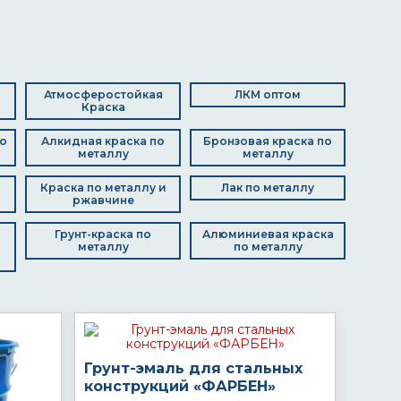
Атмосферостойкая
ЛКМ оптом
Краска
о
Алкидная краска по
Бронзовая краска по
металлу
металлу
Краска по металлу и
Лак по металлу
ржавчине
Грунт-краска по
Алюминиевая краска
металлу
по металлу
Грунт-эмаль для стальных
конструкций «ФАРБЕН»