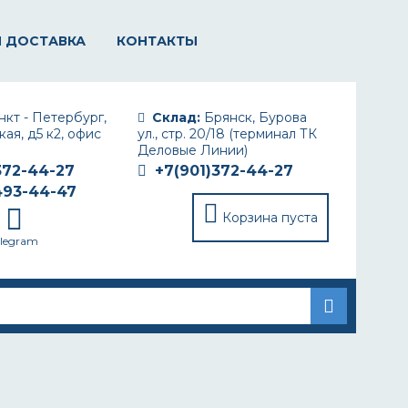
И ДОСТАВКА
КОНТАКТЫ
кт - Петербург,
Склад:
Брянск, Бурова
ая, д5 к2, офис
ул., стр. 20/18 (терминал ТК
Деловые Линии)
372-44-27
+7(901)372-44-27
493-44-47
Корзина пуста
elegram