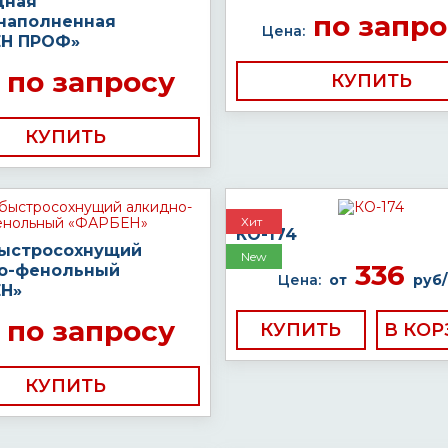
дная
по запро
наполненная
Цена:
Н ПРОФ»
по запросу
КУПИТЬ
КУПИТЬ
Хит
КО-174
быстросохнущий
New
336
о-фенольный
Цена:
от
руб/
Н»
по запросу
КУПИТЬ
КУПИТЬ