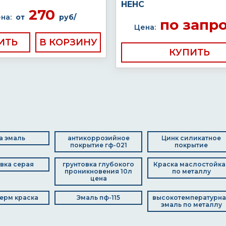
НЕНС
270
на:
от
руб/
по запр
Цена:
ИТЬ
КУПИТЬ
ta эмаль
антикоррозийное
Цинк силикатное
покрытие гф-021
покрытие
вка серая
грунтовка глубокого
Краска маслостойка
проникновения 10л
по металлу
цена
ерм краска
Эмаль пф-115
высокотемпературна
эмаль по металлу