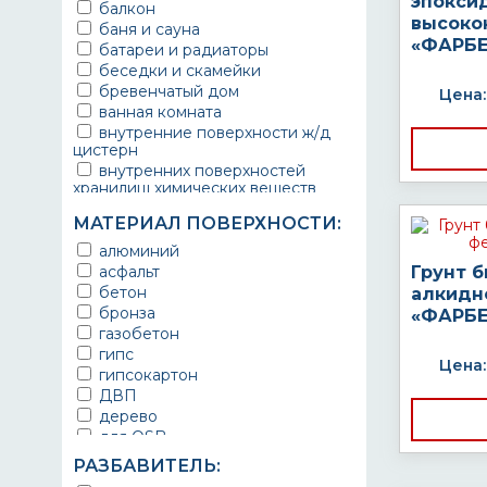
эпокси
балкон
высоко
баня и сауна
«ФАРБЕ
батареи и радиаторы
беседки и скамейки
бревенчатый дом
Цена:
ванная комната
внутренние поверхности ж/д
цистерн
внутренних поверхностей
хранилищ химических веществ
водопроводы
МАТЕРИАЛ ПОВЕРХНОСТИ:
ворота
выхлопные системы
алюминий
автомобилей
асфальт
Грунт 
газопроводы
бетон
алкидн
гараж
бронза
«ФАРБЕ
гидротехнические сооружения
газобетон
городской транспорт
гипс
Цена:
грузовые вагоны
гипсокартон
двери металлические
ДВП
детали двигателей
дерево
детали машин
для OSB
детали механизмов
для бетона
РАЗБАВИТЕЛЬ:
для автомобилей
для гипса