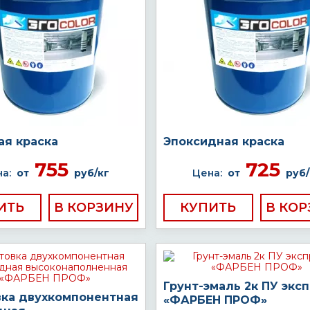
ая краска
Эпоксидная краска
755
725
а:
от
руб/кг
Цена:
от
руб/
ИТЬ
КУПИТЬ
Грунт-эмаль 2к ПУ экс
вка двухкомпонентная
«ФАРБЕН ПРОФ»