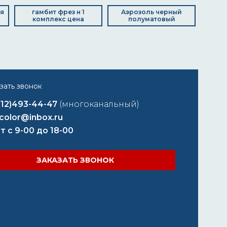
ля
гамбит фрез н 1
Аэрозоль черный
комплекс цена
полуматовый
812)493-44-47
(многоканальный)
color@inbox.ru
т с 9-00 до 18-00
ЗАКАЗАТЬ ЗВОНОК