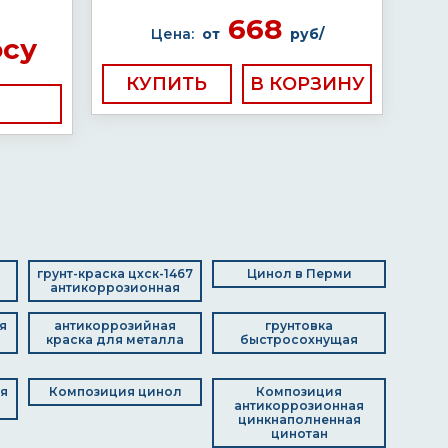
668
Цена:
от
руб/
осу
КУПИТЬ
грунт-краска цхск-1467
Цинол в Перми
антикоррозионная
я
антикоррозийная
грунтовка
краска для металла
быстросохнущая
я
Композиция цинол
Композиция
антикоррозионная
цинкнаполненная
цинотан