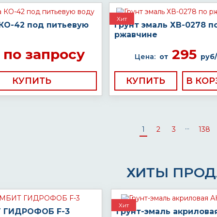
Хит
 КО-42 под питьевую
Грунт эмаль ХВ-0278 п
ржавчине
по запросу
295
Цена:
от
руб/
КУПИТЬ
КУПИТЬ
...
1
2
3
138
ХИТЫ ПРО
Хит
 ГИДРОФОБ F-3
Грунт-эмаль акрилова