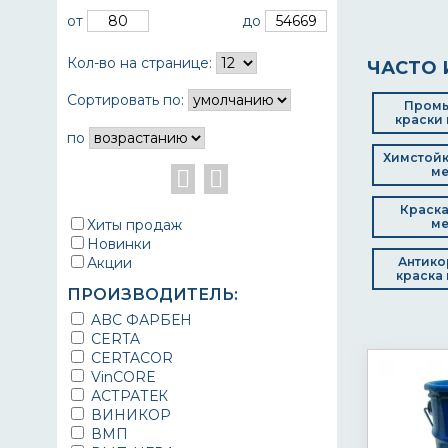
от
до
Кол-во на странице:
ЧАСТО 
Сортировать по:
Пром
краски 
по
Химстойк
ме
Краска
Хиты продаж
ме
Новинки
Акции
Антико
краска 
ПРОИЗВОДИТЕЛЬ:
ABC ФАРБЕН
CERTA
CERTACOR
VinCORE
АСТРАТЕК
ВИНИКОР
ВМП