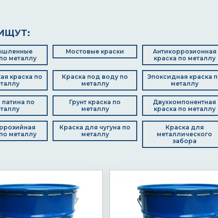
ИЩУТ:
ышленные
Мостовые краски
Антикоррозионная
по металлу
краска по металлу
ая краска по
Краска под воду по
Эпоксидная краска п
таллу
металлу
металлу
 патина по
Грунт краска по
Двухкомпонентная
таллу
металлу
краска по металлу
ррозийная
Краска для чугуна по
Краска для
по металлу
металлу
металлического
забора