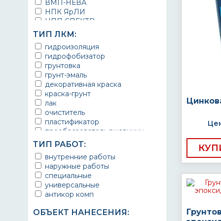
ВМП-НЕВА
НПК ЯрЛИ
НПП СПЕКТР
НПФ ЭМАЛЬ
ТИП ЛКМ:
ТЕРМА
гидроизоляция
УРЕПЛЕН
гидрофобизатор
грунтовка
грунт-эмаль
декоративная краска
краска-грунт
Цинков
лак
очиститель
пластификатор
Цен
преобразователь ржавчины
эмаль
ТИП РАБОТ:
КУП
Краска
внутренние работы
Покрытие
наружные работы
грунт эмаль
специальные
защитное покрытие
универсальные
антикор комп
Грунто
ОБЪЕКТ НАНЕСЕНИЯ: