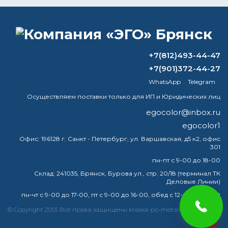
ВОПРОС-ОТВЕТ
+7(812)493-44-47
Можно ли наносить полиуретановую
+7(901)372-44-27
краску на стену?
WhatsApp
Telegram
Какую краску используют
Осуществляем поставки только для ИП и Юридических лиц
профессиональные автомаляры?
egocolor@inbox.ru
egocolor1
Можно ли красить прямо на
ржавчину?
Офис:
196128 г. Санкт - Петербург, ул. Варшавская, д5 к2, офис
301
Какой грунт лучше по ржавчине?
пн-пт с 9-00 до 18-00
Склад:
241035, Брянск, Бурова ул., стр. 20/18 (терминал ТК
Деловые Линии)
пн-чт с 9-00 до 17-00, пт с 9-00 до 16-00, обед с 12-00 до 13-00
краска
эмаль
металлу
купить
грунт
металла
© Copyright 2013. Все права защищены kraska-po-metallu-bryansk.ru
egocolor
грунтовка