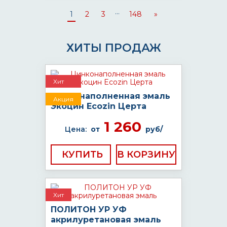
...
1
2
3
148
»
ХИТЫ ПРОДАЖ
Хит
Цинконаполненная эмаль
Акция
Экоцин Ecozin Церта
1 260
Цена:
от
руб/
КУПИТЬ
Хит
ПОЛИТОН УР УФ
акрилуретановая эмаль