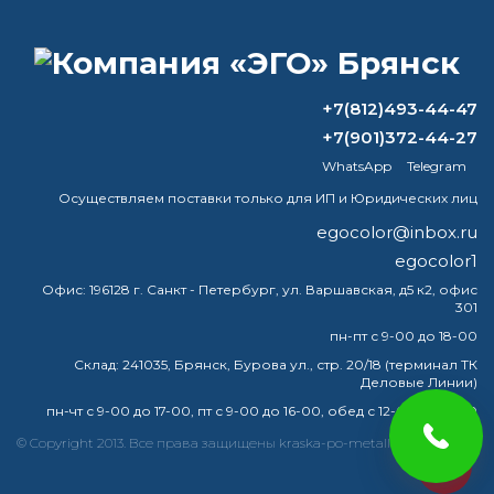
ВОПРОС-ОТВЕТ
Какую площадь можно покрасить 1
+7(812)493-44-47
литром краски?
+7(901)372-44-27
WhatsApp
Telegram
Можно ли наносить краску на горячую
батарею?
Осуществляем поставки только для ИП и Юридических лиц
egocolor@inbox.ru
Какая белая краска является
egocolor1
стандартной для стен?
Офис:
196128 г. Санкт - Петербург, ул. Варшавская, д5 к2, офис
301
Какие ингредиенты используются для
изготовления краски?
пн-пт с 9-00 до 18-00
Склад:
241035, Брянск, Бурова ул., стр. 20/18 (терминал ТК
Деловые Линии)
пн-чт с 9-00 до 17-00, пт с 9-00 до 16-00, обед с 12-00 до 13-00
краска
эмаль
металлу
купить
грунт
металла
© Copyright 2013. Все права защищены kraska-po-metallu-bryansk.ru
egocolor
грунтовка