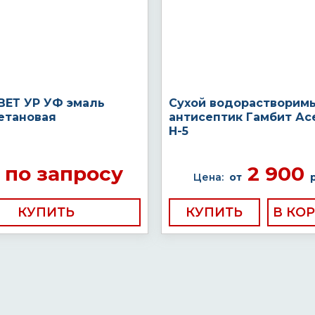
ЕТ УР УФ эмаль
Сухой водорастворим
етановая
антисептик Гамбит Ас
H-5
по запросу
2 900
Цена:
от
КУПИТЬ
КУПИТЬ