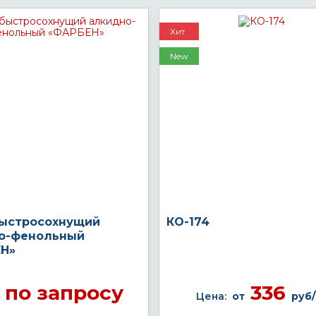
Хит
New
быстросохнущий
КО-174
о-фенольный
Н»
по запросу
336
Цена:
от
руб/