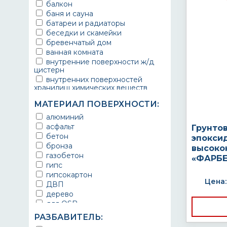
балкон
баня и сауна
батареи и радиаторы
беседки и скамейки
бревенчатый дом
ванная комната
внутренние поверхности ж/д
цистерн
внутренних поверхностей
хранилищ химических веществ
водопроводы
МАТЕРИАЛ ПОВЕРХНОСТИ:
ворота
выхлопные системы
алюминий
автомобилей
асфальт
Грунто
газопроводы
бетон
эпокси
гараж
бронза
высоко
гидротехнические сооружения
газобетон
«ФАРБЕ
городской транспорт
гипс
грузовые вагоны
гипсокартон
Цена:
двери металлические
ДВП
детали двигателей
дерево
детали машин
для OSB
детали механизмов
для бетона
РАЗБАВИТЕЛЬ:
для автомобилей
для гипса