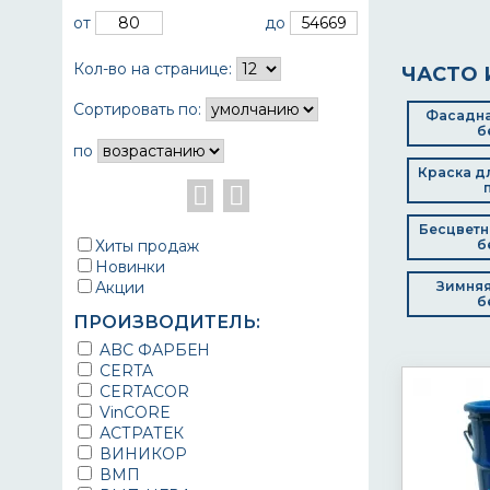
от
до
Кол-во на странице:
ЧАСТО 
Сортировать по:
Фасадна
б
по
Краска д
Бесцветн
Хиты продаж
б
Новинки
Акции
Зимняя
б
ПРОИЗВОДИТЕЛЬ:
ABC ФАРБЕН
CERTA
CERTACOR
VinCORE
АСТРАТЕК
ВИНИКОР
ВМП