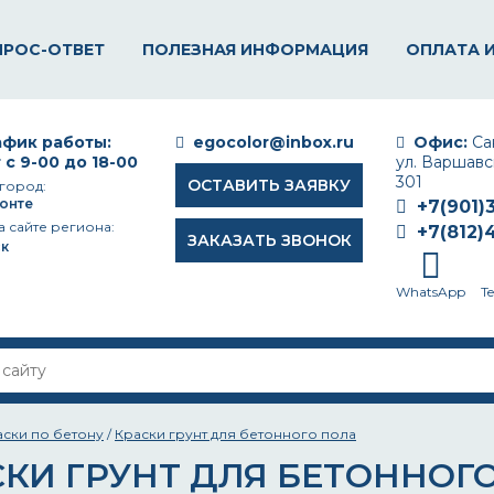
ПРОС-ОТВЕТ
ПОЛЕЗНАЯ ИНФОРМАЦИЯ
ОПЛАТА 
фик работы:
egocolor@inbox.ru
Офис:
Сан
 с 9-00 до 18-00
ул. Варшавск
301
ОСТАВИТЬ ЗАЯВКУ
город:
онте
+7(901)
а сайте региона:
+7(812)
ЗАКАЗАТЬ ЗВОНОК
к
WhatsApp
T
аски по бетону
/
Краски грунт для бетонного пола
СКИ ГРУНТ ДЛЯ БЕТОННОГ