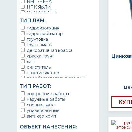
ВМП-НЕВА
НПК ЯрЛИ
НПП СПЕКТР
НПФ ЭМАЛЬ
ТИП ЛКМ:
ТЕРМА
гидроизоляция
УРЕПЛЕН
гидрофобизатор
грунтовка
грунт-эмаль
декоративная краска
краска-грунт
Цинков
лак
очиститель
пластификатор
преобразователь ржавчины
эмаль
ТИП РАБОТ:
Цен
Краска
внутренние работы
Покрытие
наружные работы
грунт эмаль
КУП
специальные
защитное покрытие
универсальные
антикор комп
ОБЪЕКТ НАНЕСЕНИЯ: