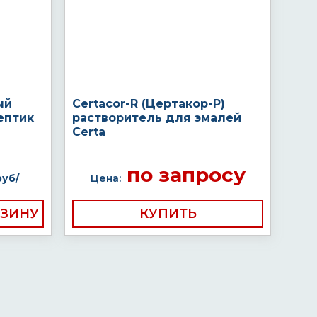
ый
Certacor-R (Цертакор-Р)
ептик
растворитель для эмалей
Certa
по запросу
руб/
Цена:
КУПИТЬ