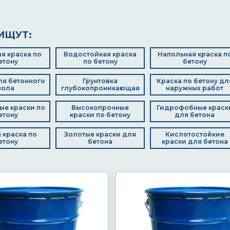
ИЩУТ:
я краска по
Водостойкая краска
Напольная краска п
етону
по бетону
бетону
ля бетонного
Грунтовка
Краска по бетону дл
пола
глубокопроникающая
наружных работ
ые краски по
Высокопрочные
Гидрофобные краск
етону
краски по бетону
для бетона
 краска по
Золотые краски для
Кислотостойкие
етону
бетона
краски для бетона