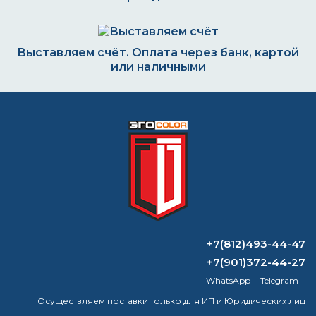
Выставляем счёт. Оплата через банк, картой
или наличными
Формируем заказ и отправляем транспортной
компанией
ВОПРОС-ОТВЕТ
+7(812)493-44-47
Как наносить цинк на металл?
+7(901)372-44-27
WhatsApp
Telegram
Какой водоэмульсионкой лучше
красить потолок?
Осуществляем поставки только для ИП и Юридических лиц