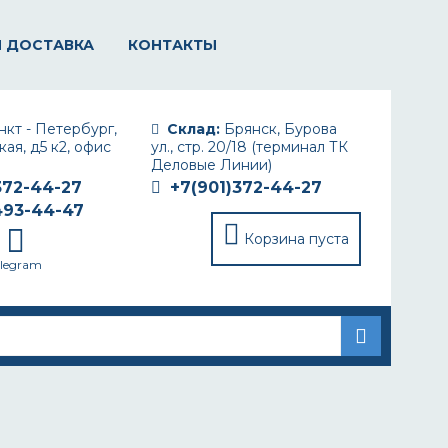
И ДОСТАВКА
КОНТАКТЫ
кт - Петербург,
Склад:
Брянск, Бурова
ая, д5 к2, офис
ул., стр. 20/18 (терминал ТК
Деловые Линии)
372-44-27
+7(901)372-44-27
493-44-47
Корзина пуста
elegram