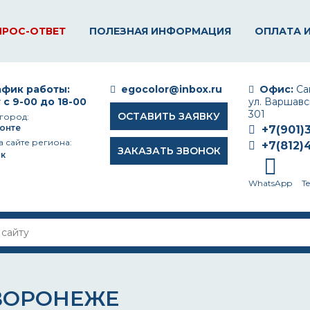
ПРОС-ОТВЕТ
ПОЛЕЗНАЯ ИНФОРМАЦИЯ
ОПЛАТА 
фик работы:
egocolor@inbox.ru
Офис:
Сан
 с 9-00 до 18-00
ул. Варшавск
301
ОСТАВИТЬ ЗАЯВКУ
город:
онте
+7(901)
а сайте региона:
+7(812)
ЗАКАЗАТЬ ЗВОНОК
к
WhatsApp
T
 ВОРОНЕЖЕ