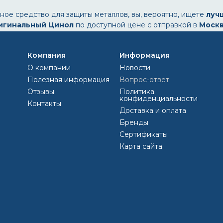
ное средство для защиты металлов, вы, вероятно, ищете
луч
игинальный Цинол
по доступной цене с отправкой в
Москв
 Самару
и другие города и пригороды.
бирают?
Компания
Информация
О компании
Новости
оторое широко применяется для:
Полезная информация
Вопрос-ответ
Отзывы
Политика
енной техники
конфиденциальности
Контакты
ических изделий
Доставка и оплата
и ремонте
Бренды
:
Сертификаты
Карта сайта
динений
а
е