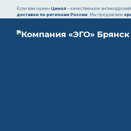
Если вам нужен
Цинол
– качественное антикоррозий
доставки по регионам России
. Мы предлагаем
ор
Ростов-на-Дону, Челябинск, Нижний Новгород,
Что такое Цинол и почему его вы
Цинол – это
эффективное защитное покрытие
, к
✅ Антикоррозийной защиты металлоконструкций
✅ Обработки кузова автомобилей и сельскохозяйств
✅ Продления срока службы трубопроводов и металл
✅ Использования в строительстве, машиностроении 
Основные характеристики Цинола
Параметр
Значение
Основа
Комплекс цинковых сое
Назначение
Антикоррозийная защит
Температура применения
От -30 до +50 °C
Метод нанесения
Кисть, валик, распылени
Время высыхания
2-4 часа