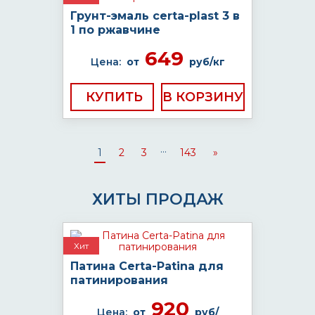
Грунт-эмаль certa-plast 3 в
1 по ржавчине
649
Цена:
от
руб/кг
КУПИТЬ
...
1
2
3
143
»
ХИТЫ ПРОДАЖ
Хит
Патина Certa-Patina для
патинирования
920
Цена:
от
руб/