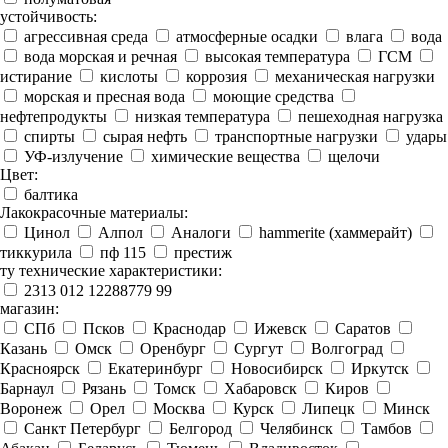
устойчивость:
агрессивная среда
атмосферные осадки
влага
вода
вода морская и речная
высокая температура
ГСМ
истирание
кислоты
коррозия
механическая нагрузки
морская и пресная вода
моющие средства
нефтепродукты
низкая температура
пешеходная нагрузка
спирты
сырая нефть
транспортные нагрузки
удары
УФ-излучение
химические вещества
щелочи
Цвет:
балтика
Лакокрасочные материалы:
Цинол
Алпол
Аналоги
hammerite (хаммерайт)
тиккурила
пф 115
престиж
ту технические характеристики:
2313 012 12288779 99
магазин:
СПб
Псков
Краснодар
Ижевск
Саратов
Казань
Омск
Оренбург
Сургут
Волгоград
Красноярск
Екатеринбург
Новосибирск
Иркутск
Барнаул
Рязань
Томск
Хабаровск
Киров
Воронеж
Орел
Москва
Курск
Липецк
Минск
Санкт Петербург
Белгород
Челябинск
Тамбов