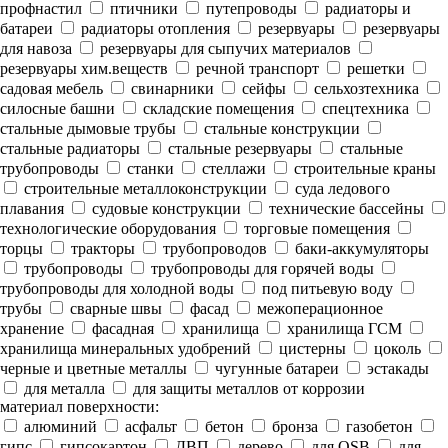
профнастил
птичники
путепроводы
радиаторы и
батареи
радиаторы отопления
резервуары
резервуары
для навоза
резервуары для сыпучих материалов
резервуары хим.веществ
речной транспорт
решетки
садовая мебель
свинарники
сейфы
сельхозтехника
силосные башни
складские помещения
спецтехника
стальные дымовые трубы
стальные конструкции
стальные радиаторы
стальные резервуары
стальные
трубопроводы
станки
стеллажи
строительные краны
строительные металлоконструкции
суда ледового
плавания
судовые конструкции
технические бассейны
технологические оборудования
торговые помещения
торцы
тракторы
трубопроводов
баки-аккумуляторы
трубопроводы
трубопроводы для горячей воды
трубопроводы для холодной воды
под питьевую воду
трубы
сварные швы
фасад
межоперационное
хранение
фасадная
хранилища
хранилища ГСМ
хранилища минеральных удобрений
цистерны
цоколь
черные и цветные металлы
чугунные батареи
эстакады
для металла
для защиты металлов от коррозии
материал поверхности:
алюминий
асфальт
бетон
бронза
газобетон
гипс
гипсокартон
ДВП
дерево
для OSB
для