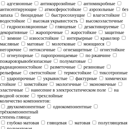
адгезионные
антикоррозийные
антимикробные
антисептирующие
атмосферостойкие
аэрозольные
без
запаха
биоцидные
быстросохнущие
влагостойкие
водостойкие
высокая укрывистость
высокоэластичные
гидроизоляционные
глянцевые
дезактивируемые
декоративные
жаропрочные
жаростойкие
защитные
зимние
износостойкие
интерьерные
кракелюр
масляные
матовые
молотковые
моющиеся
негорючие
нетоксичные
огнезащитные
огнестойкие
огнеупорные
паропроницаемые
по ржавчине
пожаровзрывобезопасные
полуматовые
радиационностойкие
разметочные
резиновые
рельефные
светостойкие
термостойкие
тиксотропные
ударопрочные
укрывистые
фактурные
химически
стойкие
химстойкие
экологичные
экономичные
эластичные
нанесение в электростатическом поле
на
водной основе
трехслойные
количество компонентов:
двухкомпонентные
однокомпонентные
трёхкомпонентный
степень глянца:
глубоко матовая
глянцевая
матовая
полуглянцевая
полуматовая