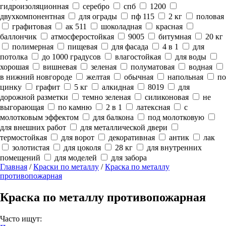
гидроизоляционная
серебро
спб
1200
двухкомпонентная
для ограды
пф 115
2 кг
половая
графитовая
ак 511
шоколадная
красная
баллончик
атмосферостойкая
9005
битумная
20 кг
полимерная
пищевая
для фасада
4 в 1
для
потолка
до 1000 градусов
влагостойкая
для воды
хорошая
вишневая
зеленая
полуматовая
водная
в нижний новгороде
желтая
обычная
напольная
по
цинку
графит
5 кг
алкидная
8019
для
дорожной разметки
темно зеленая
силиконовая
не
выгорающая
по камню
2 в 1
латексная
с
молотковым эффектом
для балкона
под молотковую
для внешних работ
для металлической двери
термостойкая
для ворот
декоративная
антик
лак
золотистая
для цоколя
28 кг
для внутренних
помещений
для моделей
для забора
Главная
/
Краски по металлу
/
Краска по металлу
противопожарная
Краска по металлу противопожарная
Часто ищут: