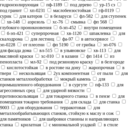
гидроизолирующая
пф-1189
под дерево
ур-15 сэ
под гранит
хп-0231
маслобензостойкая
гф-0119
сурик
для катеров
в беларуси
фл-582
для ступенек
хв-148
аэрозоль
хс-76
смывка
фп 568
глубокого проникновения
б-эп-452
внутри помещения
б-эп-421
суперпрочная
хв-1120
шпаклевка
для
скалодрома
для лестниц
фа-97
в автосервисе
эп-0228
от плесени
фп 5190
от грибка
эп-076
для фасада дома
вл-515
в ульяновске
хв-113
для
масляной краски
хс-010
в казани
фп 1414
из
пенопласта
мл-92
под резиновую краску
в белгороде
кислотостойкая
в ростове на дону
жаропрочная
в
твери
нескользящая
2ух компонентная
от пыли
для
станков металлообработки
мокрый камень
для
промышленного оборудования
в сургуте
пф-133
для
агрессивных сред
для ударной вязкости
противоскользящая
для токарного станка
в пензе
для
помещения токарно требования
для склада
для станка
9003
для оборудования
терракотовая
для
металлообрабатывающих станков, стойкую к маслу и сож
для памятников
для шабровки станины и направляющих
станка
крилатная
с минимальной усадкой
в стиле