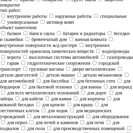
покрытие
тип работ:
внутренние работы
наружные работы
специальные
универсальные
антикор комп
объект нанесения:
балкон
баня и сауна
батареи и радиаторы
беседки
и скамейки
бревенчатый дом
ванная комната
внутренние поверхности ж/д цистерн
внутренних
поверхностей хранилищ химических веществ
водопроводы
ворота
выхлопные системы автомобилей
газопроводы
гараж
гидротехнические сооружения
городской
транспорт
грузовые вагоны
двери металлические
детали двигателей
детали машин
детали механизмов
для автомобилей
для бассейна
для бетонных стен
для
бордюров
для бытовой техники
для ванны
для веранд
для всех металлических оснований
для дорог
для
забора
для кабеля
для камня
для кирпича
для
кованой беседки
для кровли
для крыш
для
лестничных клеток
для лодок
для медицинских
учреждений
для металлоконструкций
для оборудования
для перил
для печей и каминов
для печи
для
подвалов
для пола
для производственных помещений