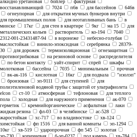
алкидно уретановая
бойлер
фактурная
восстанавливающий
7024
п6в
для бассейнов
646в
огнеупорная
для открытия мучных бункеров внутри
для промышленных полов
для неотапливаных бань
в
минске
17кг
для стен в квартире
9кг
ма 15
для
металлических кольев
растворитель
ко-194
7040
2312-001-23431487-94
в воронеже
небесно-голубая
маслостойкая
винило-эпоксидная
серебрянка
28379-
30
для дорожек
термоизоляционная
огнезащитная
противогрибковая
на резиновой основе
распределителя
по бетон контакту
уайт-спирит
спрей
шкафы
молотковая
бассейна
7035
минимальным
прочная
вк-ак-116
кислотная
16кг
для подвала
"изолэп"
бронзовая
эп-9111
для ступеней
для
полиэтиленовой водяной трубы с защитой от ультрафиолета
elcon
ст-10
атмосферная
тефлоновая
для теплого
пола
холодная
для наружного применения
ак-070
герметик
кремнийорганические
асфальтная
лаки
жидкая резина
фл-03
в челябинске
ас-528
жаростойкая
хс-717
во владивостоке
хв-124
химстойкая
фп 1516
для ванной комнаты
эп-1294
10кг
хв-519
ударопрочная
фп 545
золотая
эп-730
коричневая
б-эп-0237
под камень
хв-784