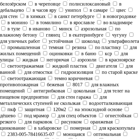
белозёрском
в череповце
полисилоксановый
в
дебальцево
в часов яру
унипол
в самаре
цвес
для стен
в химках
в санкт петербурге
в новогродовке
в монино
в томилино
в ярославле
во владимире
в туле
в иваново
минск
аэрозольная
по
влажному бетону
глянец
в екатеринбурге
чугуну
для уличных работ
устойчивая
шоколад
ультрафиолета
промышленная
темная
резина
по пластику
для
жилых помещений
оцинковки
в баню
кср
для
улицы
жидкая
негорючая
аэрозоли
в красноярске
светоотражаемая
жидкий пластик
двигателя
для
ванной
для отмостки
гидроизоляция
по старой краске
светоотражающая
темно коричневая
противопожарная
бежевая
8017
для влажных
помещений
антигрибковая
цокольная
для телег на
пищевом предприятии
для стен гаража
для
металлических ступеней не скользкая
водоотталкивающая
пкф
защитная
120м2
на эпоксидной основе
дёшево
под мрамор
для спец объектов
огнестойкая
резкого
для парковок
рисунком
оранжевая
цинкование
в хабаровске
померная
для краскопульта
2383-005-78416635-07
моющаяся
оптимальная