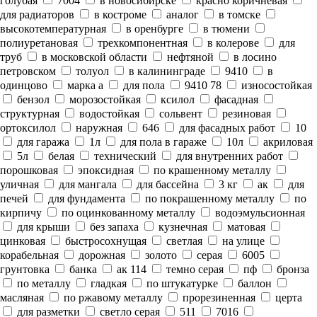
голубая
7004
в новосибирске
красно коричневая
для радиаторов
в костроме
аналог
в томске
высокотемпературная
в оренбурге
в тюмени
полиуретановая
трехкомпонентная
в колерове
для
труб
в московской области
нефтяной
в лосино
петровском
толуол
в калининграде
9410
в
одинцово
марка а
для пола
9410 78
износостойкая
бензол
морозостойкая
ксилол
фасадная
структурная
водостойкая
сольвент
резиновая
ортоксилол
наружная
646
для фасадных работ
10
для гаража
1л
для пола в гараже
10л
акриловая
5л
белая
технический
для внутренних работ
порошковая
эпоксидная
по крашенному металлу
уличная
для мангала
для бассейна
3 кг
ак
для
печей
для фундамента
по покрашенному металлу
по
кирпичу
по оцинкованному металлу
водоэмульсионная
для крыши
без запаха
кузнечная
матовая
цинковая
быстросохнущая
светлая
на улице
корабельная
дорожная
золото
серая
6005
грунтовка
банка
ак 114
темно серая
пф
бронза
по металлу
гладкая
по штукатурке
баллон
масляная
по ржавому металлу
прорезиненная
церта
для разметки
светло серая
511
7016