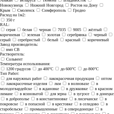
Абакан
Беларусь
Тюмень
Владивосток
Новокузнецк
Нижний Новгород
Ростов на Дону
Крым
Смоленск
Симферополь
Гродно
Расход на 1м2:
350 г
RAL:
серая
белая
черная
7035
9005
жёлтый
коричневая
зеленая
золотая
серебрянка
черный
серый
серебристый
белый
красный
коричневый
Завод производитель:
вмп СВ
Растворитель:
Сольвент
Температура использования:
1200 градусов
до 400°C
до 600°C
до 800°C
Тип Работ:
для наружных работ
лакокрасочная продукция
оптом
лакокрасочные изделия
лкм
в волновахе
в
молодогвардейске
в ждановке
в дружковке
в красном
лимане
в ясиноватой
для зерна
в зугрэсе
в донецке
в доброполье
в константиновке
в лисичанске
в
покровске
в попасной
в крестовке
в селидово
в
старобельске
промышленные
в северодонецке
в