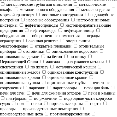
металлические трубы для отопления
металлические
шкафы
металлического оборудования
металлоизделия
морской транспорт
мостовые конструкции
надпалубные
постройки
насосные оборудования
нефте-бензиновые
цистерны
нефтегазопроводы
нефтеперерабатывающие
предприятия
нефтепроводы
нефтехранилища
оборудования
общественные помещения
ограды
ограждения
оконная решетка
опоры линий
электропередач
открытые площадки
отопительные
приборы
отстойники
оцинкованные водостоки
оцинкованные детали
на бетон
по цинку
Нержавеющей Стали
мангала
для ржавого металла
спецтехники
по железу
металлической крыши
оцинкованные желоба
оцинкованные конструкции
оцинкованные кровли
оцинкованные крыши
оцинкованные купола
оцинкованные трубы
очистные
сооружения
парковки
паропроводы
печи для бань
печи для саун
печи для сжигания отходов
печи и камины
платформы
по ржавчине
подводные части корпусов
судов
пол
полки
портальные краны
порты
проводы
производственные помещения
производственные цеха
противокоррозионная