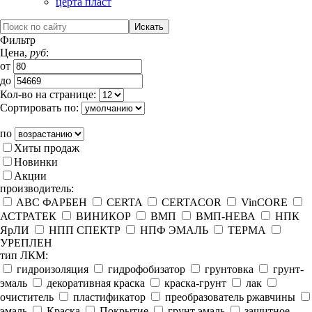
церта пласт
Фильтр
Цена,
руб
:
от
до
Кол-во на странице:
Сортировать по:
по
Хиты продаж
Новинки
Акции
производитель:
ABC ФАРБЕН
CERTA
CERTACOR
VinCORE
АСТРАТЕК
ВИНИКОР
ВМП
ВМП-НЕВА
НПК
ЯрЛИ
НПП СПЕКТР
НПФ ЭМАЛЬ
ТЕРМА
УРЕПЛЕН
тип ЛКМ:
гидроизоляция
гидрофобизатор
грунтовка
грунт-
эмаль
декоративная краска
краска-грунт
лак
очиститель
пластификатор
преобразователь ржавчины
эмаль
Краска
Покрытие
грунт эмаль
защитное