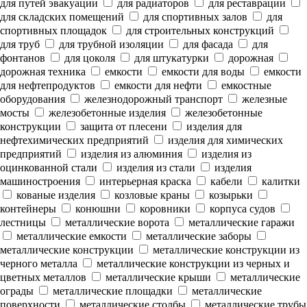
для путей эвакуации
для радиаторов
для реставрации
для складских помещений
для спортивных залов
для
спортивных площадок
для строительных конструкций
для труб
для трубной изоляции
для фасада
для
фонтанов
для цоколя
для штукатурки
дорожная
дорожная техника
емкости
емкости для воды
емкости
для нефтепродуктов
емкости для нефти
емкостные
оборудования
железнодорожный транспорт
железные
мосты
железобетонные изделия
железобетонные
конструкции
защита от плесени
изделия для
нефтехимических предприятий
изделия для химических
предприятий
изделия из алюминия
изделия из
оцинкованной стали
изделия из стали
изделия
машиностроения
интерьерная краска
кабели
калитки
кованые изделия
козловые краны
козырьки
контейнеры
конюшни
коровники
корпуса судов
лестницы
металлические ворота
металлические гаражи
металлические емкости
металлические заборы
металлические конструкции
металлические конструкции из
черного металла
металлические конструкции из черных и
цветных металлов
металлические крыши
металлические
ограды
металлические площадки
металлические
поверхности
металлические столбы
металлические трубы