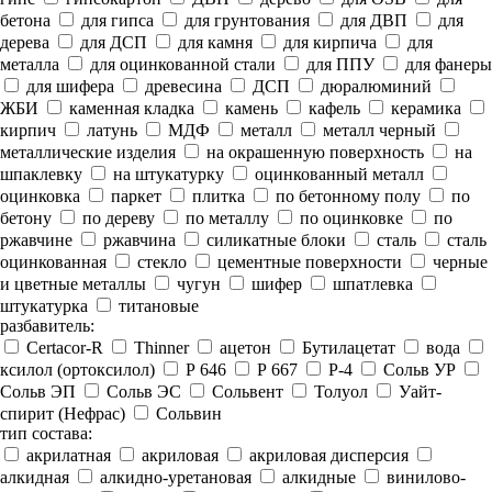
бетона
для гипса
для грунтования
для ДВП
для
дерева
для ДСП
для камня
для кирпича
для
металла
для оцинкованной стали
для ППУ
для фанеры
для шифера
древесина
ДСП
дюралюминий
ЖБИ
каменная кладка
камень
кафель
керамика
кирпич
латунь
МДФ
металл
металл черный
металлические изделия
на окрашенную поверхность
на
шпаклевку
на штукатурку
оцинкованный металл
оцинковка
паркет
плитка
по бетонному полу
по
бетону
по дереву
по металлу
по оцинковке
по
ржавчине
ржавчина
силикатные блоки
сталь
сталь
оцинкованная
стекло
цементные поверхности
черные
и цветные металлы
чугун
шифер
шпатлевка
штукатурка
титановые
разбавитель:
Certacor-R
Thinner
ацетон
Бутилацетат
вода
ксилол (ортоксилол)
Р 646
Р 667
Р-4
Сольв УР
Сольв ЭП
Сольв ЭС
Сольвент
Толуол
Уайт-
спирит (Нефрас)
Сольвин
тип состава:
акрилатная
акриловая
акриловая дисперсия
алкидная
алкидно-уретановая
алкидные
винилово-