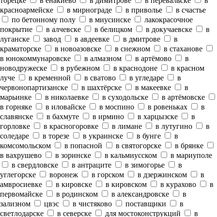
торецке
в енакиево
в димитрове
в перевальске
в
красноармейске
в мирнограде
в приволье
в счастье
по бетонному полу
в миусинске
лакокрасочное
покрытие
в алчевске
в белицком
в докучаевске
в
луганске
завод
в авдеевке
в дмитрове
в
краматорске
в новоазовске
в снежном
в стаханове
в юнокоммунаровске
в алмазном
в артёмово
в
новодружеске
в рубежном
в краснодоне
в красном
луче
в кременной
в сватово
в угледаре
в
червонопартизанске
в шахтёрске
в макеевке
в
марьинке
в николаевке
в суходольске
в артёмовске
в горняке
в иловайске
в моспино
в ровеньках
в
славянске
в бахмуте
в ирмино
в харцызске
в
горловке
в красногоровке
в лимане
в лутугино
в
соледаре
в торезе
в украинске
в бунге
в
комсомольском
в попасной
в святогорске
в брянке
в вахрушево
в зоринске
в кальмиусском
в мариуполе
в свердловске
в антраците
в зимогорье
в
углегорске
воронеж
в горском
в дзержинском
в
амвросиевке
в кировске
в кировском
в курахово
в
первомайске
в родинском
в александровске
в
зализном
цвэс
в чистяково
поставщики
в
светлодарске
в северске
для мостоконструкций
в