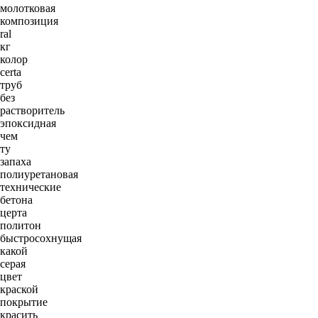
молотковая
композиция
ral
кг
колор
certa
труб
без
растворитель
эпоксидная
чем
ту
запаха
полиуретановая
технические
бетона
церта
политон
быстросохнущая
какой
серая
цвет
краской
покрытие
красить