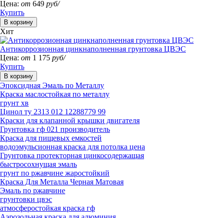
Цена:
от
649
руб/
Купить
Хит
Антикоррозионная цинкнаполненная грунтовка ЦВЭС
Цена:
от
1 175
руб/
Купить
Эпоксидная Эмаль по Металлу
Краска маслостойкая по металлу
грунт хв
Цинол ту 2313 012 12288779 99
Краски для клапанной крышки двигателя
Грунтовка гф 021 производитель
Краска для пищевых емкостей
водоэмульсионная краска для потолка цена
Грунтовка протекторная цинкосодержащая
быстросохнущая эмаль
грунт по ржавчине жаростойкий
Краска Для Металла Черная Матовая
Эмаль по ржавчине
грунтовки цвэс
атмосферостойкая краска гф
Аэрозольная краска для алюминия