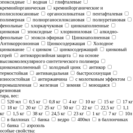
эпоксидные
водная
глифталевые
кремнийорганическая
кремнийорганические и
полисилоксановые
органосиликатная
пентафталевая
полимерная
полиорганосилоксановая
полиуретановая
фенольные
хлоркаучуковая
цинкнаполненные
цинковая
эпоксидные
хлорвиниловая
алкидно-
фенольные
эпокси-эфирная
Цинкнаполненная
Антикоррозионная
Цинкосодержащая
Холодное
цинкование
с цинком
цинкосодержащий
цинковый
спрей
антикоррозийная защита
на основе
высокомолекулярного синтетического полимера
цинконаполненный
холодный цинк
антикор
термостойкая
антивандальная
быстросохнущая
износостойкая
антиржавчина
с молотковым эффектом
промышленная
железная
зимняя
моющаяся
резиновая
тара, вес:
520 мл
0,5 кг
0,8 кг
4 кг
10 кг
15 кг
17 кг
18 кг
20 кг
25 кг
50 кг
22 кг
22,5 кг
1,1
кг
1,5 кг
38 кг
24,5 кг
23 кг
1 кг
7 кг
10л
в баллонах
банка
ведро
400мл
в баллончиках
банка
аэрозоль
особые свойства: