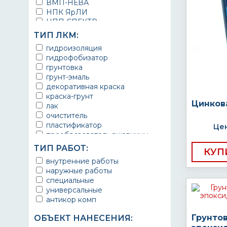
ВМП-НЕВА
НПК ЯрЛИ
НПП СПЕКТР
НПФ ЭМАЛЬ
ТИП ЛКМ:
ТЕРМА
гидроизоляция
УРЕПЛЕН
гидрофобизатор
грунтовка
грунт-эмаль
декоративная краска
краска-грунт
Цинков
лак
очиститель
пластификатор
Цен
преобразователь ржавчины
эмаль
ТИП РАБОТ:
КУП
Краска
внутренние работы
Покрытие
наружные работы
грунт эмаль
специальные
защитное покрытие
универсальные
антикор комп
Грунто
ОБЪЕКТ НАНЕСЕНИЯ: