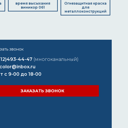
а
время высыхания
Огнезащитная краска
виникор 061
для
металлоконструкций
812)493-44-47
(многоканальный)
color@inbox.ru
т с 9-00 до 18-00
ЗАКАЗАТЬ ЗВОНОК