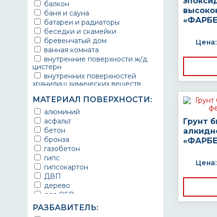
эпокси
балкон
высоко
баня и сауна
«ФАРБЕ
батареи и радиаторы
беседки и скамейки
бревенчатый дом
Цена:
ванная комната
внутренние поверхности ж/д
цистерн
внутренних поверхностей
хранилищ химических веществ
водопроводы
МАТЕРИАЛ ПОВЕРХНОСТИ:
ворота
выхлопные системы
алюминий
автомобилей
асфальт
Грунт 
газопроводы
бетон
алкидн
гараж
бронза
«ФАРБЕ
гидротехнические сооружения
газобетон
городской транспорт
гипс
Цена:
грузовые вагоны
гипсокартон
двери металлические
ДВП
детали двигателей
дерево
детали машин
для OSB
детали механизмов
для бетона
РАЗБАВИТЕЛЬ:
для автомобилей
для гипса