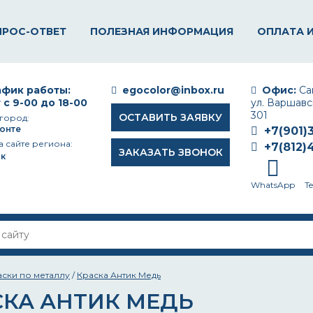
ПРОС-ОТВЕТ
ПОЛЕЗНАЯ ИНФОРМАЦИЯ
ОПЛАТА 
фик работы:
egocolor@inbox.ru
Офис:
Сан
 с 9-00 до 18-00
ул. Варшавск
301
ОСТАВИТЬ ЗАЯВКУ
город:
онте
+7(901)
а сайте региона:
+7(812)
ЗАКАЗАТЬ ЗВОНОК
к
WhatsApp
T
аски по металлу
/
Краска Антик Медь
СКА АНТИК МЕДЬ