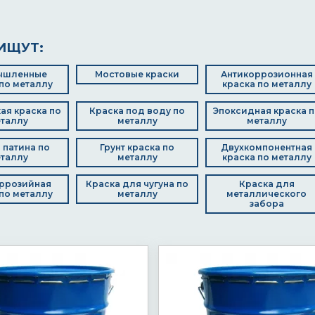
ИЩУТ:
ышленные
Мостовые краски
Антикоррозионная
по металлу
краска по металлу
ая краска по
Краска под воду по
Эпоксидная краска п
таллу
металлу
металлу
 патина по
Грунт краска по
Двухкомпонентная
таллу
металлу
краска по металлу
ррозийная
Краска для чугуна по
Краска для
по металлу
металлу
металлического
забора