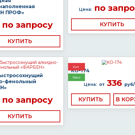
дная
по запро
наполненная
Цена:
Н ПРОФ»
по запросу
КУПИТЬ
КУПИТЬ
Хит
КО-174
быстросохнущий
New
336
о-фенольный
Цена:
от
руб/
Н»
по запросу
КУПИТЬ
КУПИТЬ