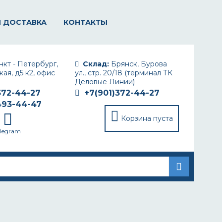
И ДОСТАВКА
КОНТАКТЫ
кт - Петербург,
Склад:
Брянск, Бурова
ая, д5 к2, офис
ул., стр. 20/18 (терминал ТК
Деловые Линии)
372-44-27
+7(901)372-44-27
493-44-47
Корзина пуста
elegram