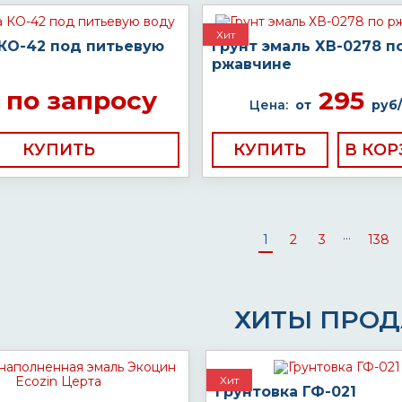
Хит
 КО-42 под питьевую
Грунт эмаль ХВ-0278 п
ржавчине
по запросу
295
Цена:
от
руб/
КУПИТЬ
КУПИТЬ
...
1
2
3
138
ХИТЫ ПРО
Хит
Грунтовка ГФ-021