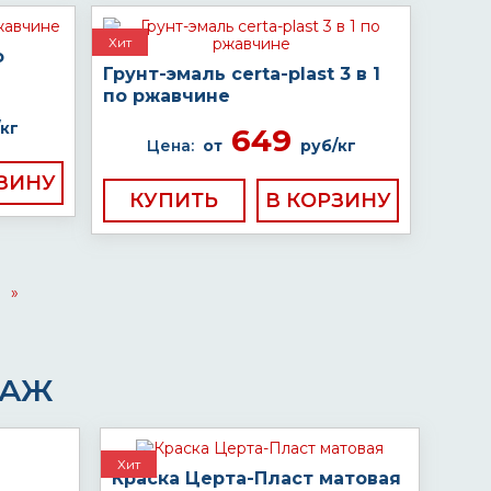
Хит
о
Грунт-эмаль certa-plast 3 в 1
по ржавчине
кг
649
Цена:
от
руб/кг
КУПИТЬ
»
ДАЖ
Хит
Краска Церта-Пласт матовая