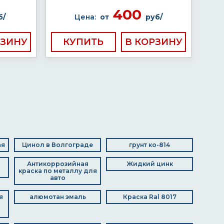
400
б/
Цена:
от
руб/
КУПИТЬ
ая
Цинол в Волгограде
грунт ко-814
Антикоррозийная
Жидкий цинк
краска по металлу для
авто
я
алюмотан эмаль
Краска Ral 8017