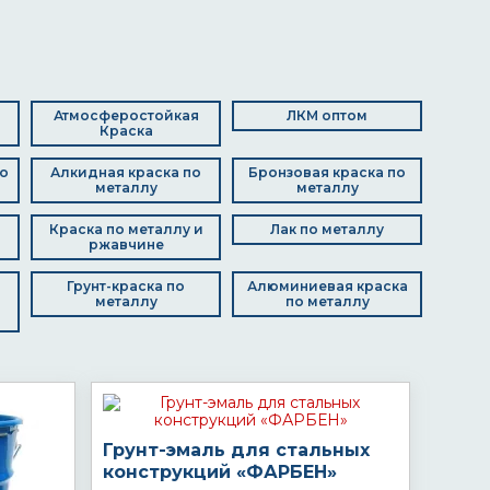
Атмосферостойкая
ЛКМ оптом
Краска
о
Алкидная краска по
Бронзовая краска по
металлу
металлу
Краска по металлу и
Лак по металлу
ржавчине
Грунт-краска по
Алюминиевая краска
металлу
по металлу
Грунт-эмаль для стальных
конструкций «ФАРБЕН»