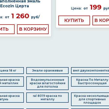
аполненная эмаль
199
Ecozin Церта
Цена:
от
ру
1 260
а:
от
руб/
КУПИТЬ
ИТЬ
цена 18 кг
Эмали оранжевые
вмп двухкомпонентн
ьная краска
Водоэмульсионные
Краска По Металлу
й металлик
краски влагостойкие
Быстросохнущая
для потолка
ьная краска
ral 8019 краска по
Краска нескользяща
атунь
металлу
для спортивных
площадок