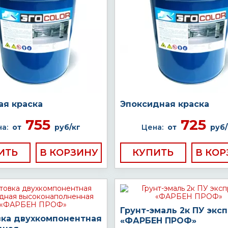
ая краска
Эпоксидная краска
755
725
а:
от
руб/кг
Цена:
от
руб/
ИТЬ
КУПИТЬ
Грунт-эмаль 2к ПУ экс
вка двухкомпонентная
«ФАРБЕН ПРОФ»