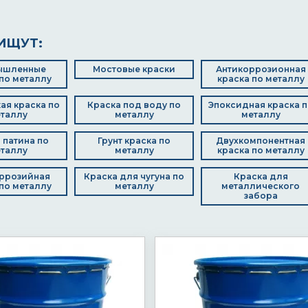
ИЩУТ:
ышленные
Мостовые краски
Антикоррозионная
по металлу
краска по металлу
ая краска по
Краска под воду по
Эпоксидная краска п
таллу
металлу
металлу
 патина по
Грунт краска по
Двухкомпонентная
таллу
металлу
краска по металлу
ррозийная
Краска для чугуна по
Краска для
по металлу
металлу
металлического
забора