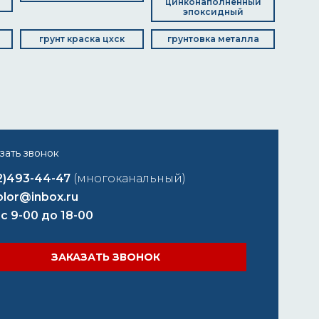
цинконаполненный
эпоксидный
грунт краска цхск
грунтовка металла
2)493-44-47
(многоканальный)
lor@inbox.ru
 с 9-00 до 18-00
ЗАКАЗАТЬ ЗВОНОК