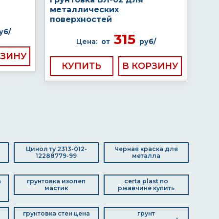
металлических
поверхностей
уб/
315
Цена:
от
руб/
КУПИТЬ
Цинол ту 2313-012-
Черная краска для
12288779-99
металла
а
грунтовка изолеп
certa plast по
мастик
ржавчине купить
грунтовка стен цена
грунт