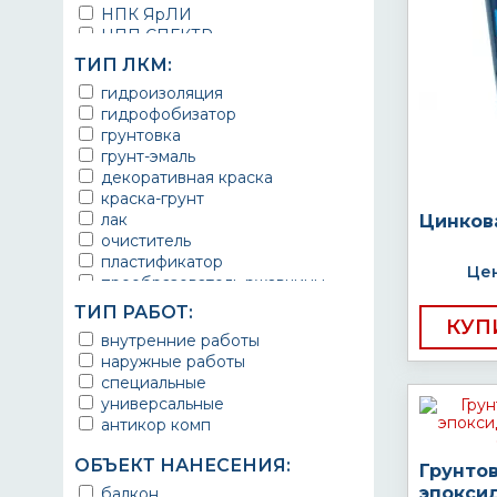
НПК ЯрЛИ
НПП СПЕКТР
НПФ ЭМАЛЬ
ТИП ЛКМ:
ТЕРМА
гидроизоляция
УРЕПЛЕН
гидрофобизатор
грунтовка
грунт-эмаль
декоративная краска
краска-грунт
лак
Цинков
очиститель
пластификатор
Цен
преобразователь ржавчины
эмаль
ТИП РАБОТ:
Краска
КУП
внутренние работы
Покрытие
наружные работы
грунт эмаль
специальные
защитное покрытие
универсальные
антикор комп
ОБЪЕКТ НАНЕСЕНИЯ:
Грунто
эпокси
балкон