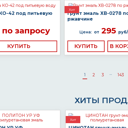
Хит
 КО-42 под питьевую
Грунт эмаль ХВ-0278 п
ржавчине
по запросу
295
Цена:
от
руб/
КУПИТЬ
КУПИТЬ
...
1
2
3
143
ХИТЫ ПРО
Хит
Н УР УФ
ЦИНОТАН грунт-эмаль