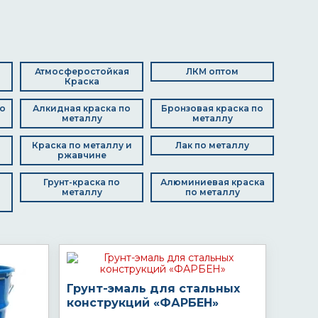
Атмосферостойкая
ЛКМ оптом
Краска
о
Алкидная краска по
Бронзовая краска по
металлу
металлу
Краска по металлу и
Лак по металлу
ржавчине
Грунт-краска по
Алюминиевая краска
металлу
по металлу
Грунт-эмаль для стальных
конструкций «ФАРБЕН»