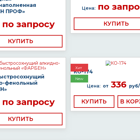
по запро
наполненная
Цена:
Н ПРОФ»
по запросу
КУПИТЬ
КУПИТЬ
Хит
КО-174
быстросохнущий
New
336
о-фенольный
Цена:
от
руб/
Н»
по запросу
КУПИТЬ
КУПИТЬ