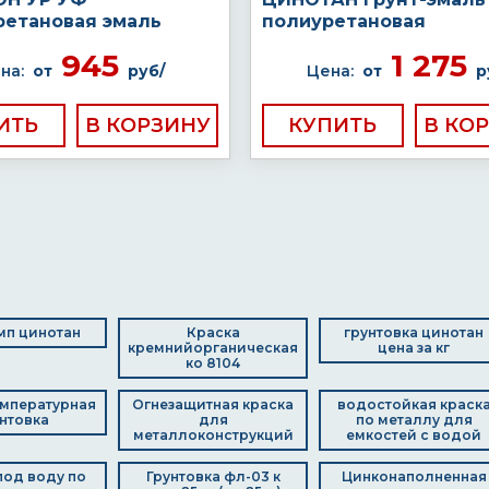
ретановая эмаль
полиуретановая
945
1 275
на:
от
руб/
Цена:
от
р
ИТЬ
КУПИТЬ
мп цинотан
Краска
грунтовка цинотан
кремнийорганическая
цена за кг
ко 8104
мпературная
Огнезащитная краска
водостойкая краск
нтовка
для
по металлу для
металлоконструкций
емкостей с водой
под воду по
Грунтовка фл-03 к
Цинконаполненная