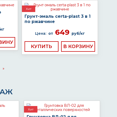
Хит
о
Грунт-эмаль certa-plast 3 в 1
по ржавчине
кг
649
Цена:
от
руб/кг
КУПИТЬ
»
ДАЖ
Хит
Грунтовка ВЛ-02 для