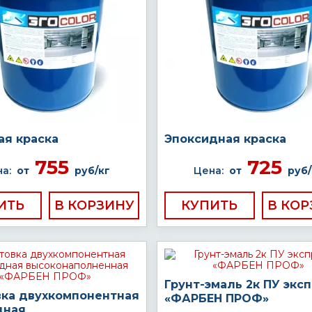
ая краска
Эпоксидная краска
755
725
а:
от
руб/кг
Цена:
от
руб/
ИТЬ
КУПИТЬ
Грунт-эмаль 2к ПУ экс
вка двухкомпонентная
«ФАРБЕН ПРОФ»
дная