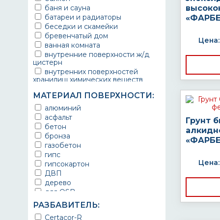
баня и сауна
высоко
батареи и радиаторы
«ФАРБЕ
беседки и скамейки
бревенчатый дом
Цена:
ванная комната
внутренние поверхности ж/д
цистерн
внутренних поверхностей
хранилищ химических веществ
водопроводы
МАТЕРИАЛ ПОВЕРХНОСТИ:
ворота
выхлопные системы
алюминий
автомобилей
асфальт
Грунт 
газопроводы
бетон
алкидн
гараж
бронза
«ФАРБЕ
гидротехнические сооружения
газобетон
городской транспорт
гипс
грузовые вагоны
Цена:
гипсокартон
двери металлические
ДВП
детали двигателей
дерево
детали машин
для OSB
детали механизмов
для бетона
РАЗБАВИТЕЛЬ:
для автомобилей
для гипса
Certacor-R
для бассейна