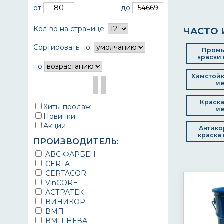
от
до
Кол-во на странице:
ЧАСТО 
Сортировать по:
Пром
краски 
по
Химстойк
ме
Краска
Хиты продаж
ме
Новинки
Акции
Антико
краска 
ПРОИЗВОДИТЕЛЬ:
ABC ФАРБЕН
CERTA
CERTACOR
VinCORE
АСТРАТЕК
ВИНИКОР
ВМП
ВМП-НЕВА