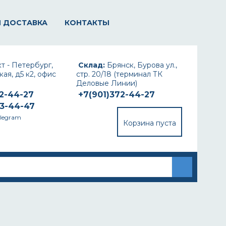
И ДОСТАВКА
КОНТАКТЫ
т - Петербург,
Склад:
Брянск, Бурова ул.,
ая, д5 к2, офис
стр. 20/18 (терминал ТК
Деловые Линии)
72-44-27
+7(901)372-44-27
93-44-47
elegram
Корзина пуста