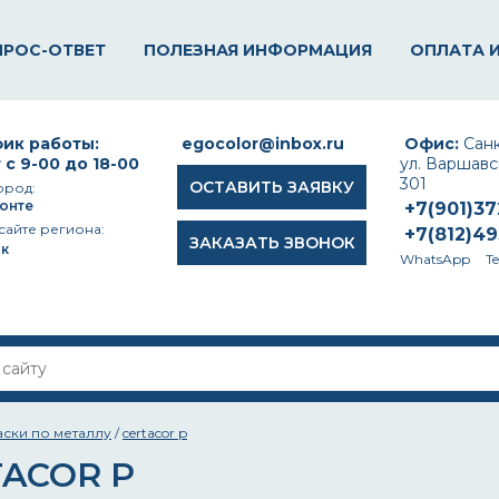
ПРОС-ОТВЕТ
ПОЛЕЗНАЯ ИНФОРМАЦИЯ
ОПЛАТА 
ик работы:
egocolor@inbox.ru
Офис:
Санк
 с 9-00 до 18-00
ул. Варшавск
301
ОСТАВИТЬ ЗАЯВКУ
ород:
онте
+7(901)3
сайте региона:
+7(812)4
ЗАКАЗАТЬ ЗВОНОК
к
WhatsApp
T
аски по металлу
/
certacor p
ACOR P