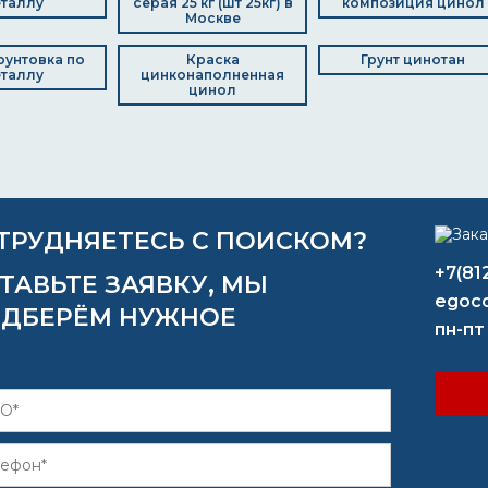
таллу
серая 25 кг (шт 25кг) в
композиция цинол
Москве
рунтовка по
Краска
Грунт цинотан
таллу
цинконаполненная
цинол
ТРУДНЯЕТЕСЬ С ПОИСКОМ?
+7(81
ТАВЬТЕ ЗАЯВКУ, МЫ
egoco
ДБЕРЁМ НУЖНОЕ
пн-пт