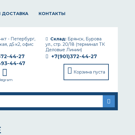
И ДОСТАВКА
КОНТАКТЫ
кт - Петербург,
Склад:
Брянск, Бурова
ая, д5 к2, офис
ул., стр. 20/18 (терминал ТК
Деловые Линии)
372-44-27
+7(901)372-44-27
493-44-47
Корзина пуста
elegram
Е