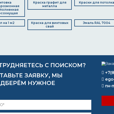
нтовка
Краска графит для
Краски для потолк
ррозионная
металла
полненная
осохнущая
л на 1 м2
Краска для винтовых
Эмаль RAL 7004
свай
ТРУДНЯЕТЕСЬ С ПОИСКОМ?
+7(
ТАВЬТЕ ЗАЯВКУ, МЫ
ego
ДБЕРЁМ НУЖНОЕ
пн-п