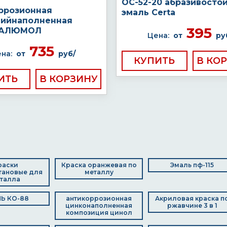
ОС-52-20 абразивосто
ррозионная
эмаль Certa
ийнаполненная
395
а АЛЮМОЛ
Цена:
от
ру
735
на:
от
руб/
КУПИТЬ
ИТЬ
раски
Краска оранжевая по
Эмаль пф-115
тановые для
металлу
талла
Ь КО-88
антикоррозионная
Акриловая краска п
цинконаполненная
ржавчине 3 в 1
композиция цинол