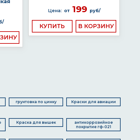
йкая
199
Цена:
от
руб/
б/
КУПИТЬ
грунтовка по цинку
Краски для авиации
о
Краска для вышек
антикоррозийное
покрытие гф-021