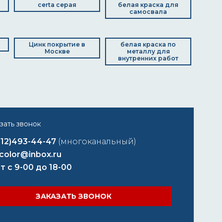
а
certa серая
белая краска для
самосвала
Цинк покрытие в
белая краска по
Москве
металлу для
внутренних работ
812)493-44-47
(многоканальный)
color@inbox.ru
т с 9-00 до 18-00
ЗАКАЗАТЬ ЗВОНОК