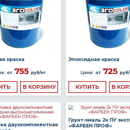
ая краска
Эпоксидная краска
755
725
а:
от
руб/кг
Цена:
от
руб/
ИТЬ
КУПИТЬ
Грунт-эмаль 2к ПУ экс
вка двухкомпонентная
«ФАРБЕН ПРОФ»