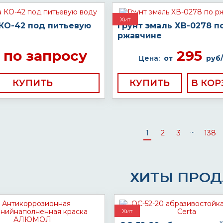
Хит
 КО-42 под питьевую
Грунт эмаль ХВ-0278 п
ржавчине
по запросу
295
Цена:
от
руб/
КУПИТЬ
КУПИТЬ
...
1
2
3
138
ХИТЫ ПРО
Хит