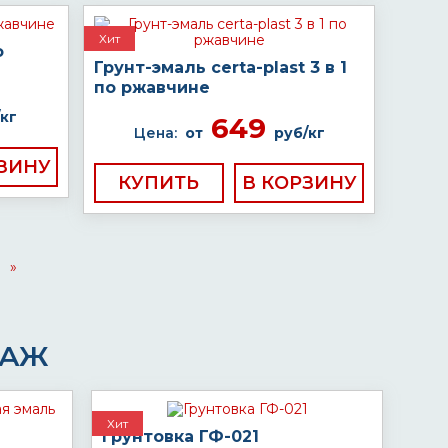
Хит
о
Грунт-эмаль certa-plast 3 в 1
по ржавчине
кг
649
Цена:
от
руб/кг
КУПИТЬ
»
ДАЖ
Хит
Грунтовка ГФ-021