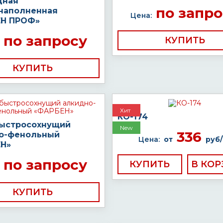
дная
по запро
наполненная
Цена:
Н ПРОФ»
по запросу
КУПИТЬ
КУПИТЬ
Хит
КО-174
быстросохнущий
New
336
о-фенольный
Цена:
от
руб/
Н»
по запросу
КУПИТЬ
КУПИТЬ