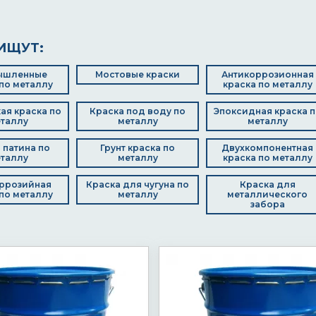
ИЩУТ:
ышленные
Мостовые краски
Антикоррозионная
по металлу
краска по металлу
ая краска по
Краска под воду по
Эпоксидная краска п
таллу
металлу
металлу
 патина по
Грунт краска по
Двухкомпонентная
таллу
металлу
краска по металлу
ррозийная
Краска для чугуна по
Краска для
по металлу
металлу
металлического
забора