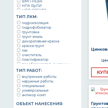
ВМП-НЕВА
НПК ЯрЛИ
НПП СПЕКТР
НПФ ЭМАЛЬ
ТИП ЛКМ:
ТЕРМА
гидроизоляция
УРЕПЛЕН
гидрофобизатор
грунтовка
грунт-эмаль
декоративная краска
краска-грунт
Цинков
лак
очиститель
пластификатор
Цен
преобразователь ржавчины
эмаль
ТИП РАБОТ:
КУП
Краска
внутренние работы
Покрытие
наружные работы
грунт эмаль
специальные
защитное покрытие
универсальные
антикор комп
Грунто
ОБЪЕКТ НАНЕСЕНИЯ: