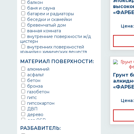
эпокси
балкон
высоко
баня и сауна
«ФАРБЕ
батареи и радиаторы
беседки и скамейки
бревенчатый дом
Цена:
ванная комната
внутренние поверхности ж/д
цистерн
внутренних поверхностей
хранилищ химических веществ
водопроводы
МАТЕРИАЛ ПОВЕРХНОСТИ:
ворота
выхлопные системы
алюминий
автомобилей
асфальт
Грунт 
газопроводы
бетон
алкидн
гараж
бронза
«ФАРБЕ
гидротехнические сооружения
газобетон
городской транспорт
гипс
Цена:
грузовые вагоны
гипсокартон
двери металлические
ДВП
детали двигателей
дерево
детали машин
для OSB
детали механизмов
для бетона
РАЗБАВИТЕЛЬ:
для автомобилей
для гипса