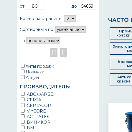
от
до
Кол-во на странице:
ЧАСТО 
Сортировать по:
Пром
краски 
по
Химстойк
ме
Краска
Хиты продаж
ме
Новинки
Акции
Антико
краска 
ПРОИЗВОДИТЕЛЬ:
ABC ФАРБЕН
CERTA
CERTACOR
VinCORE
АСТРАТЕК
ВИНИКОР
ВМП