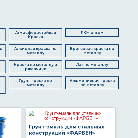
Атмосферостойкая
ЛКМ оптом
Краска
о
Алкидная краска по
Бронзовая краска по
металлу
металлу
Краска по металлу и
Лак по металлу
ржавчине
Грунт-краска по
Алюминиевая краска
металлу
по металлу
Грунт-эмаль для стальных
конструкций «ФАРБЕН»