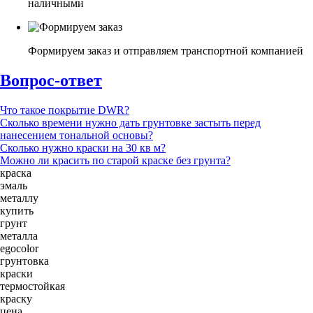
наличными
Формируем заказ и отправляем транспортной компанией
Вопрос-ответ
Что такое покрытие DWR?
Сколько времени нужно дать грунтовке застыть перед
нанесением тональной основы?
Сколько нужно краски на 30 кв м?
Можно ли красить по старой краске без грунта?
краска
эмаль
металлу
купить
грунт
металла
egocolor
грунтовка
краски
термостойкая
краску
цена