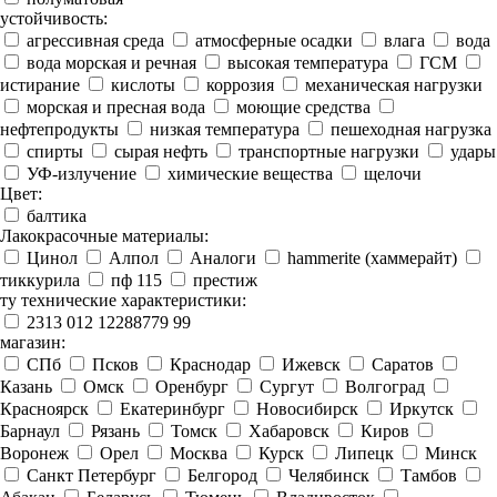
устойчивость:
агрессивная среда
атмосферные осадки
влага
вода
вода морская и речная
высокая температура
ГСМ
истирание
кислоты
коррозия
механическая нагрузки
морская и пресная вода
моющие средства
нефтепродукты
низкая температура
пешеходная нагрузка
спирты
сырая нефть
транспортные нагрузки
удары
УФ-излучение
химические вещества
щелочи
Цвет:
балтика
Лакокрасочные материалы:
Цинол
Алпол
Аналоги
hammerite (хаммерайт)
тиккурила
пф 115
престиж
ту технические характеристики:
2313 012 12288779 99
магазин:
СПб
Псков
Краснодар
Ижевск
Саратов
Казань
Омск
Оренбург
Сургут
Волгоград
Красноярск
Екатеринбург
Новосибирск
Иркутск
Барнаул
Рязань
Томск
Хабаровск
Киров
Воронеж
Орел
Москва
Курск
Липецк
Минск
Санкт Петербург
Белгород
Челябинск
Тамбов