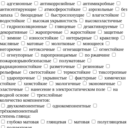
адгезионные
антикоррозийные
антимикробные
антисептирующие
атмосферостойкие
аэрозольные
без
запаха
биоцидные
быстросохнущие
влагостойкие
водостойкие
высокая укрывистость
высокоэластичные
гидроизоляционные
глянцевые
дезактивируемые
декоративные
жаропрочные
жаростойкие
защитные
зимние
износостойкие
интерьерные
кракелюр
масляные
матовые
молотковые
моющиеся
негорючие
нетоксичные
огнезащитные
огнестойкие
огнеупорные
паропроницаемые
по ржавчине
пожаровзрывобезопасные
полуматовые
радиационностойкие
разметочные
резиновые
рельефные
светостойкие
термостойкие
тиксотропные
ударопрочные
укрывистые
фактурные
химически
стойкие
химстойкие
экологичные
экономичные
эластичные
нанесение в электростатическом поле
на
водной основе
трехслойные
количество компонентов:
двухкомпонентные
однокомпонентные
трёхкомпонентный
степень глянца:
глубоко матовая
глянцевая
матовая
полуглянцевая
полуматовая