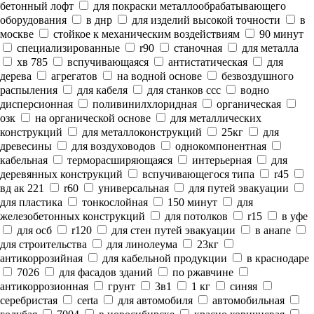
бетонный лофт
для покраски металлообрабатывающего
оборудования
в днр
для изделий высокой точности
в
москве
стойкое к механическим воздействиям
90 минут
специализированные
r90
станочная
для металла
хв 785
вспучивающаяся
антистатическая
для
дерева
агрегатов
на водной основе
безвоздушного
распыления
для кабеля
для станков ссс
водно
дисперсионная
поливинилхлоридная
органическая
озк
на органической основе
для металлических
конструкций
для металлоконструкций
25кг
для
древесины
для воздуховодов
однокомпонентная
кабельная
терморасширяющаяся
интерьерная
для
деревянных конструкций
вспучивающегося типа
r45
вд ак 221
r60
универсальная
для путей эвакуации
для пластика
тонкослойная
150 минут
для
железобетонных конструкций
для потолков
r15
в уфе
для осб
r120
для стен путей эвакуации
в анапе
для строительства
для линолеума
23кг
антикоррозийная
для кабельной продукции
в краснодаре
7026
для фасадов зданий
по ржавчине
антикоррозионная
грунт
3в1
1 кг
синяя
серебристая
certa
для автомобиля
автомобильная