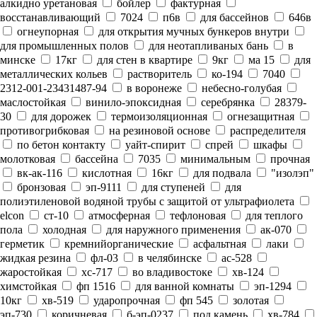
алкидно уретановая
бойлер
фактурная
восстанавливающий
7024
п6в
для бассейнов
646в
огнеупорная
для открытия мучных бункеров внутри
для промышленных полов
для неотапливаных бань
в
минске
17кг
для стен в квартире
9кг
ма 15
для
металлических кольев
растворитель
ко-194
7040
2312-001-23431487-94
в воронеже
небесно-голубая
маслостойкая
винило-эпоксидная
серебрянка
28379-
30
для дорожек
термоизоляционная
огнезащитная
противогрибковая
на резиновой основе
распределителя
по бетон контакту
уайт-спирит
спрей
шкафы
молотковая
бассейна
7035
минимальным
прочная
вк-ак-116
кислотная
16кг
для подвала
"изолэп"
бронзовая
эп-9111
для ступеней
для
полиэтиленовой водяной трубы с защитой от ультрафиолета
elcon
ст-10
атмосферная
тефлоновая
для теплого
пола
холодная
для наружного применения
ак-070
герметик
кремнийорганические
асфальтная
лаки
жидкая резина
фл-03
в челябинске
ас-528
жаростойкая
хс-717
во владивостоке
хв-124
химстойкая
фп 1516
для ванной комнаты
эп-1294
10кг
хв-519
ударопрочная
фп 545
золотая
эп-730
коричневая
б-эп-0237
под камень
хв-784