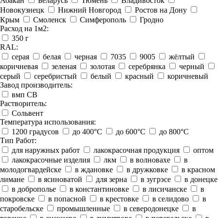
Абакан
Беларусь
Тюмень
Владивосток
Новокузнецк
Нижний Новгород
Ростов на Дону
Крым
Смоленск
Симферополь
Гродно
Расход на 1м2:
350 г
RAL:
серая
белая
черная
7035
9005
жёлтый
коричневая
зеленая
золотая
серебрянка
черный
серый
серебристый
белый
красный
коричневый
Завод производитель:
вмп СВ
Растворитель:
Сольвент
Температура использования:
1200 градусов
до 400°C
до 600°C
до 800°C
Тип Работ:
для наружных работ
лакокрасочная продукция
оптом
лакокрасочные изделия
лкм
в волновахе
в
молодогвардейске
в ждановке
в дружковке
в красном
лимане
в ясиноватой
для зерна
в зугрэсе
в донецке
в доброполье
в константиновке
в лисичанске
в
покровске
в попасной
в крестовке
в селидово
в
старобельске
промышленные
в северодонецке
в