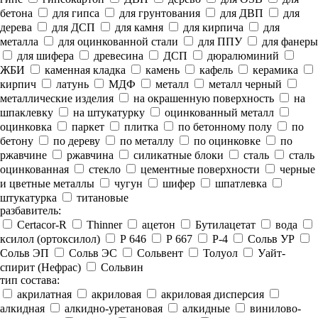
бетона
для гипса
для грунтования
для ДВП
для
дерева
для ДСП
для камня
для кирпича
для
металла
для оцинкованной стали
для ППУ
для фанеры
для шифера
древесина
ДСП
дюралюминий
ЖБИ
каменная кладка
камень
кафель
керамика
кирпич
латунь
МДФ
металл
металл черный
металлические изделия
на окрашенную поверхность
на
шпаклевку
на штукатурку
оцинкованный металл
оцинковка
паркет
плитка
по бетонному полу
по
бетону
по дереву
по металлу
по оцинковке
по
ржавчине
ржавчина
силикатные блоки
сталь
сталь
оцинкованная
стекло
цементные поверхности
черные
и цветные металлы
чугун
шифер
шпатлевка
штукатурка
титановые
разбавитель:
Certacor-R
Thinner
ацетон
Бутилацетат
вода
ксилол (ортоксилол)
Р 646
Р 667
Р-4
Сольв УР
Сольв ЭП
Сольв ЭС
Сольвент
Толуол
Уайт-
спирит (Нефрас)
Сольвин
тип состава:
акрилатная
акриловая
акриловая дисперсия
алкидная
алкидно-уретановая
алкидные
винилово-