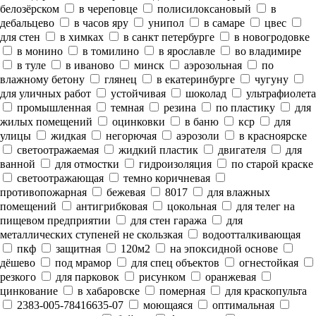
белозёрском
в череповце
полисилоксановый
в
дебальцево
в часов яру
унипол
в самаре
цвес
для стен
в химках
в санкт петербурге
в новогродовке
в монино
в томилино
в ярославле
во владимире
в туле
в иваново
минск
аэрозольная
по
влажному бетону
глянец
в екатеринбурге
чугуну
для уличных работ
устойчивая
шоколад
ультрафиолета
промышленная
темная
резина
по пластику
для
жилых помещений
оцинковки
в баню
кср
для
улицы
жидкая
негорючая
аэрозоли
в красноярске
светоотражаемая
жидкий пластик
двигателя
для
ванной
для отмостки
гидроизоляция
по старой краске
светоотражающая
темно коричневая
противопожарная
бежевая
8017
для влажных
помещений
антигрибковая
цокольная
для телег на
пищевом предприятии
для стен гаража
для
металлических ступеней не скользкая
водоотталкивающая
пкф
защитная
120м2
на эпоксидной основе
дёшево
под мрамор
для спец объектов
огнестойкая
резкого
для парковок
рисунком
оранжевая
цинкование
в хабаровске
померная
для краскопульта
2383-005-78416635-07
моющаяся
оптимальная