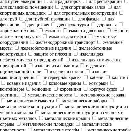
для путей эвакуации
для радиаторов
для реставрации
для складских помещений
для спортивных залов
для
спортивных площадок
для строительных конструкций
для труб
для трубной изоляции
для фасада
для
фонтанов
для цоколя
для штукатурки
дорожная
дорожная техника
емкости
емкости для воды
емкости
для нефтепродуктов
емкости для нефти
емкостные
оборудования
железнодорожный транспорт
железные
мосты
железобетонные изделия
железобетонные
конструкции
защита от плесени
изделия для
нефтехимических предприятий
изделия для химических
предприятий
изделия из алюминия
изделия из
оцинкованной стали
изделия из стали
изделия
машиностроения
интерьерная краска
кабели
калитки
кованые изделия
козловые краны
козырьки
контейнеры
конюшни
коровники
корпуса судов
лестницы
металлические ворота
металлические гаражи
металлические емкости
металлические заборы
металлические конструкции
металлические конструкции из
черного металла
металлические конструкции из черных и
цветных металлов
металлические крыши
металлические
ограды
металлические площадки
металлические
поверхности
металлические столбы
металлические трубы