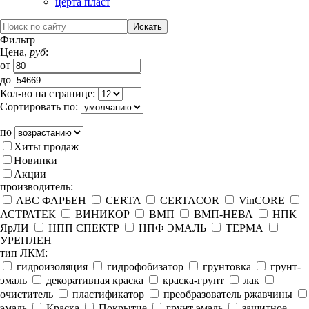
церта пласт
Фильтр
Цена,
руб
:
от
до
Кол-во на странице:
Сортировать по:
по
Хиты продаж
Новинки
Акции
производитель:
ABC ФАРБЕН
CERTA
CERTACOR
VinCORE
АСТРАТЕК
ВИНИКОР
ВМП
ВМП-НЕВА
НПК
ЯрЛИ
НПП СПЕКТР
НПФ ЭМАЛЬ
ТЕРМА
УРЕПЛЕН
тип ЛКМ:
гидроизоляция
гидрофобизатор
грунтовка
грунт-
эмаль
декоративная краска
краска-грунт
лак
очиститель
пластификатор
преобразователь ржавчины
эмаль
Краска
Покрытие
грунт эмаль
защитное