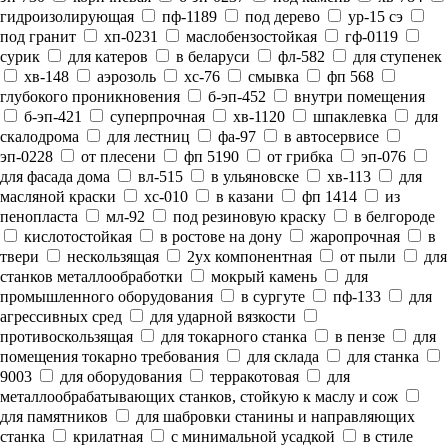
гидроизолирующая
пф-1189
под дерево
ур-15 сэ
под гранит
хп-0231
маслобензостойкая
гф-0119
сурик
для катеров
в беларуси
фл-582
для ступенек
хв-148
аэрозоль
хс-76
смывка
фп 568
глубокого проникновения
б-эп-452
внутри помещения
б-эп-421
суперпрочная
хв-1120
шпаклевка
для
скалодрома
для лестниц
фа-97
в автосервисе
эп-0228
от плесени
фп 5190
от грибка
эп-076
для фасада дома
вл-515
в ульяновске
хв-113
для
масляной краски
хс-010
в казани
фп 1414
из
пенопласта
мл-92
под резиновую краску
в белгороде
кислотостойкая
в ростове на дону
жаропрочная
в
твери
нескользящая
2ух компонентная
от пыли
для
станков металлообработки
мокрый камень
для
промышленного оборудования
в сургуте
пф-133
для
агрессивных сред
для ударной вязкости
противоскользящая
для токарного станка
в пензе
для
помещения токарно требования
для склада
для станка
9003
для оборудования
терракотовая
для
металлообрабатывающих станков, стойкую к маслу и сож
для памятников
для шабровки станины и направляющих
станка
крилатная
с минимальной усадкой
в стиле