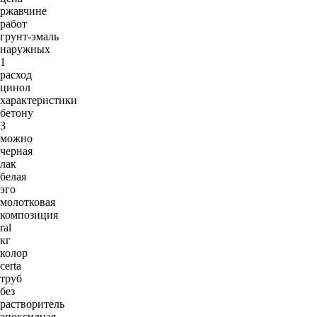
ржавчине
работ
грунт-эмаль
наружных
1
расход
цинол
характеристики
бетону
3
можно
черная
лак
белая
эго
молотковая
композиция
ral
кг
колор
certa
труб
без
растворитель
эпоксидная