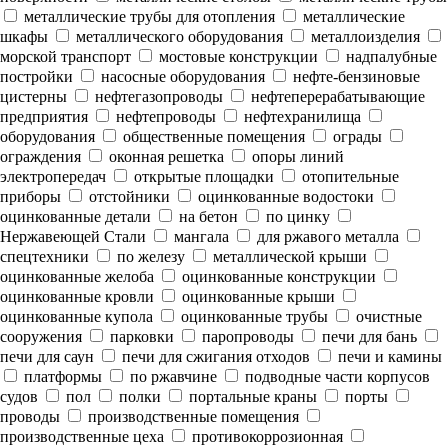
металлические трубы для отопления
металлические
шкафы
металлического оборудования
металлоизделия
морской транспорт
мостовые конструкции
надпалубные
постройки
насосные оборудования
нефте-бензиновые
цистерны
нефтегазопроводы
нефтеперерабатывающие
предприятия
нефтепроводы
нефтехранилища
оборудования
общественные помещения
ограды
ограждения
оконная решетка
опоры линий
электропередач
открытые площадки
отопительные
приборы
отстойники
оцинкованные водостоки
оцинкованные детали
на бетон
по цинку
Нержавеющей Стали
мангала
для ржавого металла
спецтехники
по железу
металлической крыши
оцинкованные желоба
оцинкованные конструкции
оцинкованные кровли
оцинкованные крыши
оцинкованные купола
оцинкованные трубы
очистные
сооружения
парковки
паропроводы
печи для бань
печи для саун
печи для сжигания отходов
печи и камины
платформы
по ржавчине
подводные части корпусов
судов
пол
полки
портальные краны
порты
проводы
производственные помещения
производственные цеха
противокоррозионная