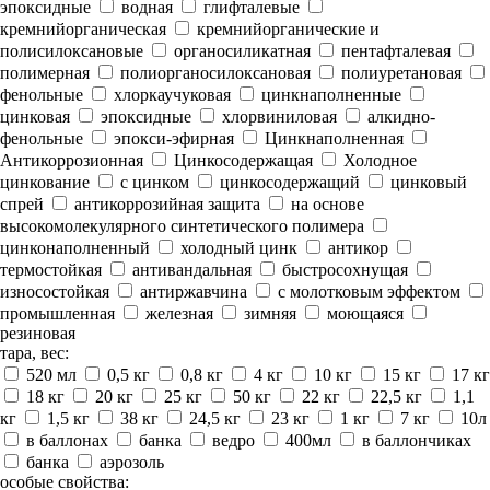
эпоксидные
водная
глифталевые
кремнийорганическая
кремнийорганические и
полисилоксановые
органосиликатная
пентафталевая
полимерная
полиорганосилоксановая
полиуретановая
фенольные
хлоркаучуковая
цинкнаполненные
цинковая
эпоксидные
хлорвиниловая
алкидно-
фенольные
эпокси-эфирная
Цинкнаполненная
Антикоррозионная
Цинкосодержащая
Холодное
цинкование
с цинком
цинкосодержащий
цинковый
спрей
антикоррозийная защита
на основе
высокомолекулярного синтетического полимера
цинконаполненный
холодный цинк
антикор
термостойкая
антивандальная
быстросохнущая
износостойкая
антиржавчина
с молотковым эффектом
промышленная
железная
зимняя
моющаяся
резиновая
тара, вес:
520 мл
0,5 кг
0,8 кг
4 кг
10 кг
15 кг
17 кг
18 кг
20 кг
25 кг
50 кг
22 кг
22,5 кг
1,1
кг
1,5 кг
38 кг
24,5 кг
23 кг
1 кг
7 кг
10л
в баллонах
банка
ведро
400мл
в баллончиках
банка
аэрозоль
особые свойства: