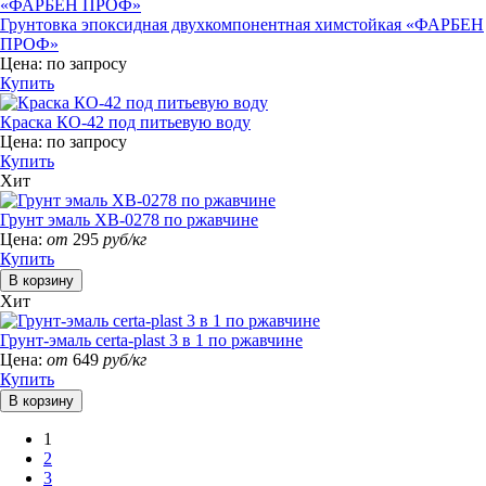
Грунтовка эпоксидная двухкомпонентная химстойкая «ФАРБЕН
ПРОФ»
Цена:
по запросу
Купить
Краска КО-42 под питьевую воду
Цена:
по запросу
Купить
Хит
Грунт эмаль ХВ-0278 по ржавчине
Цена:
от
295
руб/кг
Купить
Хит
Грунт-эмаль certa-plast 3 в 1 по ржавчине
Цена:
от
649
руб/кг
Купить
1
2
3