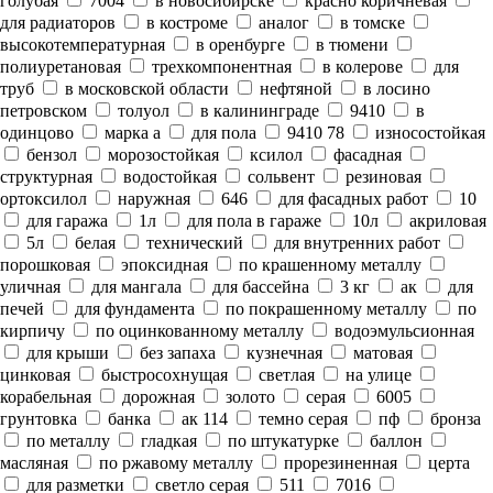
голубая
7004
в новосибирске
красно коричневая
для радиаторов
в костроме
аналог
в томске
высокотемпературная
в оренбурге
в тюмени
полиуретановая
трехкомпонентная
в колерове
для
труб
в московской области
нефтяной
в лосино
петровском
толуол
в калининграде
9410
в
одинцово
марка а
для пола
9410 78
износостойкая
бензол
морозостойкая
ксилол
фасадная
структурная
водостойкая
сольвент
резиновая
ортоксилол
наружная
646
для фасадных работ
10
для гаража
1л
для пола в гараже
10л
акриловая
5л
белая
технический
для внутренних работ
порошковая
эпоксидная
по крашенному металлу
уличная
для мангала
для бассейна
3 кг
ак
для
печей
для фундамента
по покрашенному металлу
по
кирпичу
по оцинкованному металлу
водоэмульсионная
для крыши
без запаха
кузнечная
матовая
цинковая
быстросохнущая
светлая
на улице
корабельная
дорожная
золото
серая
6005
грунтовка
банка
ак 114
темно серая
пф
бронза
по металлу
гладкая
по штукатурке
баллон
масляная
по ржавому металлу
прорезиненная
церта
для разметки
светло серая
511
7016