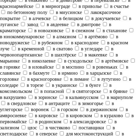
торецке
в енакиево
в димитрове
в перевальске
в
красноармейске
в мирнограде
в приволье
в счастье
по бетонному полу
в миусинске
лакокрасочное
покрытие
в алчевске
в белицком
в докучаевске
в
луганске
завод
в авдеевке
в дмитрове
в
краматорске
в новоазовске
в снежном
в стаханове
в юнокоммунаровске
в алмазном
в артёмово
в
новодружеске
в рубежном
в краснодоне
в красном
луче
в кременной
в сватово
в угледаре
в
червонопартизанске
в шахтёрске
в макеевке
в
марьинке
в николаевке
в суходольске
в артёмовске
в горняке
в иловайске
в моспино
в ровеньках
в
славянске
в бахмуте
в ирмино
в харцызске
в
горловке
в красногоровке
в лимане
в лутугино
в
соледаре
в торезе
в украинске
в бунге
в
комсомольском
в попасной
в святогорске
в брянке
в вахрушево
в зоринске
в кальмиусском
в мариуполе
в свердловске
в антраците
в зимогорье
в
углегорске
воронеж
в горском
в дзержинском
в
амвросиевке
в кировске
в кировском
в курахово
в
первомайске
в родинском
в александровске
в
зализном
цвэс
в чистяково
поставщики
в
светлодарске
в северске
для мостоконструкций
в