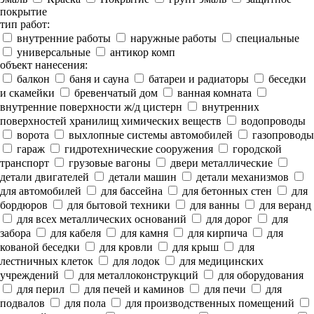
покрытие
тип работ:
внутренние работы
наружные работы
специальные
универсальные
антикор комп
объект нанесения:
балкон
баня и сауна
батареи и радиаторы
беседки
и скамейки
бревенчатый дом
ванная комната
внутренние поверхности ж/д цистерн
внутренних
поверхностей хранилищ химических веществ
водопроводы
ворота
выхлопные системы автомобилей
газопроводы
гараж
гидротехнические сооружения
городской
транспорт
грузовые вагоны
двери металлические
детали двигателей
детали машин
детали механизмов
для автомобилей
для бассейна
для бетонных стен
для
бордюров
для бытовой техники
для ванны
для веранд
для всех металлических оснований
для дорог
для
забора
для кабеля
для камня
для кирпича
для
кованой беседки
для кровли
для крыш
для
лестничных клеток
для лодок
для медицинских
учреждений
для металлоконструкций
для оборудования
для перил
для печей и каминов
для печи
для
подвалов
для пола
для производственных помещений