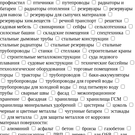
профнастил
птичники
путепроводы
радиаторы и
батареи
радиаторы отопления
резервуары
резервуары
для навоза
резервуары для сыпучих материалов
резервуары хим.веществ
речной транспорт
решетки
садовая мебель
свинарники
сейфы
сельхозтехника
силосные башни
складские помещения
спецтехника
стальные дымовые трубы
стальные конструкции
стальные радиаторы
стальные резервуары
стальные
трубопроводы
станки
стеллажи
строительные краны
строительные металлоконструкции
суда ледового
плавания
судовые конструкции
технические бассейны
технологические оборудования
торговые помещения
торцы
тракторы
трубопроводов
баки-аккумуляторы
трубопроводы
трубопроводы для горячей воды
трубопроводы для холодной воды
под питьевую воду
трубы
сварные швы
фасад
межоперационное
хранение
фасадная
хранилища
хранилища ГСМ
хранилища минеральных удобрений
цистерны
цоколь
черные и цветные металлы
чугунные батареи
эстакады
для металла
для защиты металлов от коррозии
материал поверхности:
алюминий
асфальт
бетон
бронза
газобетон
гипс
гипсокартон
ДВП
дерево
для OSB
для