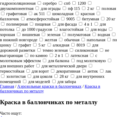
гидроизоляционная
серебро
спб
1200
двухкомпонентная
для ограды
пф 115
2 кг
половая
графитовая
ак 511
шоколадная
красная
баллончик
атмосферостойкая
9005
битумная
20 кг
полимерная
пищевая
для фасада
4 в 1
для
потолка
до 1000 градусов
влагостойкая
для воды
хорошая
вишневая
зеленая
полуматовая
водная
в нижний новгороде
желтая
обычная
напольная
по
цинку
графит
5 кг
алкидная
8019
для
дорожной разметки
темно зеленая
силиконовая
не
выгорающая
по камню
2 в 1
латексная
с
молотковым эффектом
для балкона
под молотковую
для внешних работ
для металлической двери
термостойкая
для ворот
декоративная
антик
лак
золотистая
для цоколя
28 кг
для внутренних
помещений
для моделей
для забора
Главная
/
Аэрозольные краски в баллончиках
/
Краска в
баллончиках по металлу
Краска в баллончиках по металлу
Часто ищут: