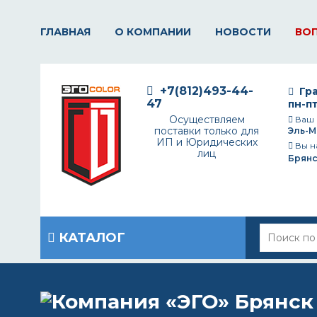
ГЛАВНАЯ
О КОМПАНИИ
НОВОСТИ
ВО
+7(812)493-44-
Гра
47
пн-пт
Осуществляем
Ваш 
поставки только для
Эль-М
ИП и Юридических
Вы н
лиц
Брянс
КАТАЛОГ
Главная
/
Вопрос-ответ
/
Для чего используется полуглянце
ДЛЯ ЧЕГО ИСПОЛЬЗУЕ