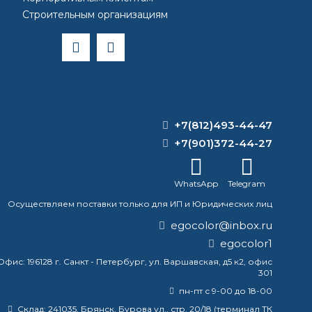
Строительным организациям
кий вид. Поскольку она обладает высокой
 кухни и прачечные, а также для мест с высокой
+7(812)493-44-47
+7(901)372-44-27
WhatsApp
Telegram
Осуществляем поставки только для ИП и Юридических лиц
egocolor@inbox.ru
egocolor1
Офис:
196128 г. Санкт - Петербург, ул. Варшавская, д5 к2, офис
301
пн-пт с 9-00 до 18-00
Склад:
241035, Брянск, Бурова ул., стр. 20/18 (терминал ТК