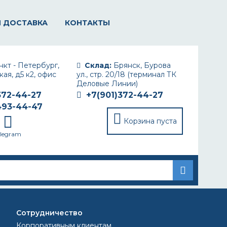
И ДОСТАВКА
КОНТАКТЫ
кт - Петербург,
Склад:
Брянск, Бурова
ая, д5 к2, офис
ул., стр. 20/18 (терминал ТК
Деловые Линии)
372-44-27
+7(901)372-44-27
493-44-47
Корзина пуста
elegram
Сотрудничество
КА?
Корпоративным клиентам