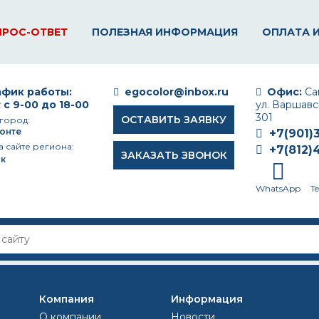
ПРОС-ОТВЕТ
ПОЛЕЗНАЯ ИНФОРМАЦИЯ
ОПЛАТА 
фик работы:
egocolor@inbox.ru
Офис:
Сан
 с 9-00 до 18-00
ул. Варшавск
301
ОСТАВИТЬ ЗАЯВКУ
город:
онте
+7(901)
а сайте региона:
+7(812)
ЗАКАЗАТЬ ЗВОНОК
к
WhatsApp
T
вая краска?
Компания
Информация
ТСЯ ПОЛУГЛЯНЦЕВАЯ КРАС
О компании
Новости