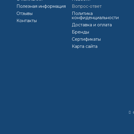
Полезная информация
Вопрос-ответ
м, полуглянцевая краска придает комнатам блестящий, глад
Отзывы
Политика
мещений с повышенной влажностью, таких как ванные комнаты,
конфиденциальности
Контакты
ения .
Доставка и оплата
Бренды
ла
egocolor
грунтовка
Сертификаты
Карта сайта