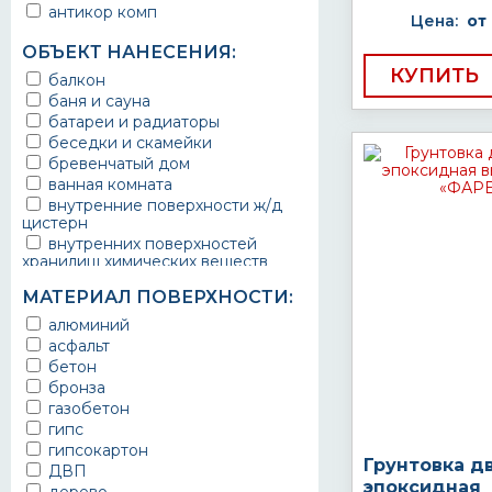
антикор комп
Цена:
от
ОБЪЕКТ НАНЕСЕНИЯ:
КУПИТЬ
балкон
баня и сауна
батареи и радиаторы
беседки и скамейки
бревенчатый дом
ванная комната
внутренние поверхности ж/д
цистерн
внутренних поверхностей
хранилищ химических веществ
водопроводы
МАТЕРИАЛ ПОВЕРХНОСТИ:
ворота
выхлопные системы
алюминий
автомобилей
асфальт
газопроводы
бетон
гараж
бронза
гидротехнические сооружения
газобетон
городской транспорт
гипс
грузовые вагоны
гипсокартон
Грунтовка д
двери металлические
ДВП
эпоксидная
детали двигателей