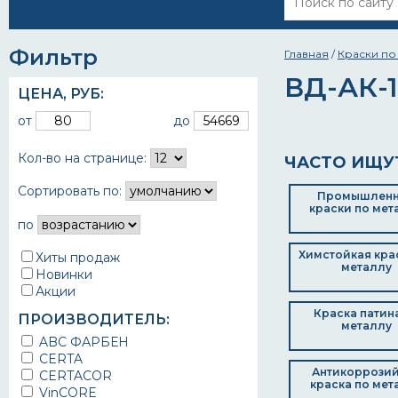
Фильтр
Главная
/
Краски по
ВД-АК-1
ЦЕНА,
РУБ
:
от
до
Кол-во на странице:
ЧАСТО ИЩУ
Сортировать по:
Промышлен
краски по мет
по
Химстойкая кра
Хиты продаж
металлу
Новинки
Акции
Краска патин
ПРОИЗВОДИТЕЛЬ:
металлу
ABC ФАРБЕН
CERTA
Антикоррози
CERTACOR
краска по мет
VinCORE