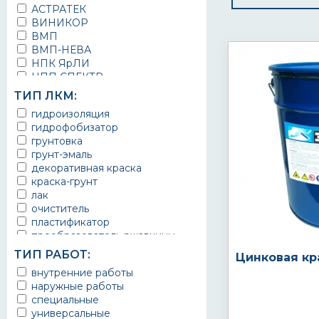
АСТРАТЕК
ВИНИКОР
ВМП
ВМП-НЕВА
НПК ЯрЛИ
НПП СПЕКТР
НПФ ЭМАЛЬ
ТИП ЛКМ:
ТЕРМА
гидроизоляция
УРЕПЛЕН
гидрофобизатор
грунтовка
грунт-эмаль
декоративная краска
краска-грунт
лак
очиститель
пластификатор
преобразователь ржавчины
эмаль
ТИП РАБОТ:
Цинковая кр
Краска
внутренние работы
Покрытие
наружные работы
грунт эмаль
специальные
защитное покрытие
универсальные