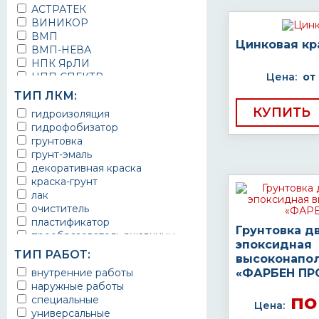
АСТРАТЕК
ВИНИКОР
ВМП
Цинковая кр
ВМП-НЕВА
НПК ЯрЛИ
НПП СПЕКТР
Цена:
от
НПФ ЭМАЛЬ
ТИП ЛКМ:
ТЕРМА
КУПИТЬ
гидроизоляция
УРЕПЛЕН
гидрофобизатор
грунтовка
грунт-эмаль
декоративная краска
краска-грунт
лак
очиститель
пластификатор
Грунтовка д
преобразователь ржавчины
эпоксидная
эмаль
ТИП РАБОТ:
высоконапо
Краска
внутренние работы
«ФАРБЕН ПР
Покрытие
наружные работы
грунт эмаль
по
специальные
защитное покрытие
Цена:
универсальные