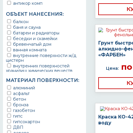
антикор комп
К
ОБЪЕКТ НАНЕСЕНИЯ:
балкон
баня и сауна
батареи и радиаторы
беседки и скамейки
Грунт быстр
бревенчатый дом
алкидно-фе
ванная комната
«ФАРБЕН»
внутренние поверхности ж/д
цистерн
по
внутренних поверхностей
Цена:
хранилищ химических веществ
водопроводы
МАТЕРИАЛ ПОВЕРХНОСТИ:
ворота
К
выхлопные системы
алюминий
автомобилей
асфальт
газопроводы
бетон
гараж
бронза
гидротехнические сооружения
газобетон
городской транспорт
гипс
Краска КО-4
грузовые вагоны
гипсокартон
воду
двери металлические
ДВП
детали двигателей