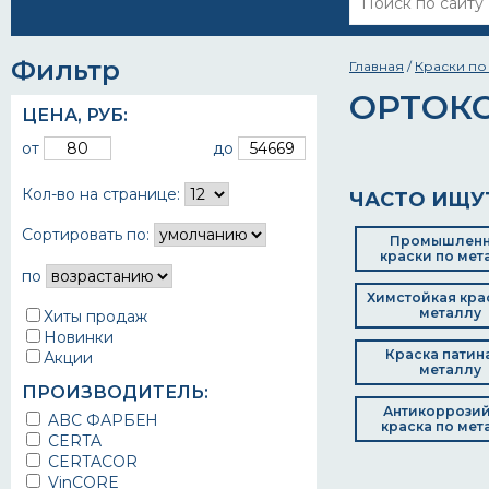
Фильтр
Главная
/
Краски по
ОРТОК
ЦЕНА,
РУБ
:
от
до
Кол-во на странице:
ЧАСТО ИЩУ
Сортировать по:
Промышлен
краски по мет
по
Химстойкая кра
металлу
Хиты продаж
Новинки
Краска патин
Акции
металлу
ПРОИЗВОДИТЕЛЬ:
Антикоррози
ABC ФАРБЕН
краска по мет
CERTA
CERTACOR
VinCORE