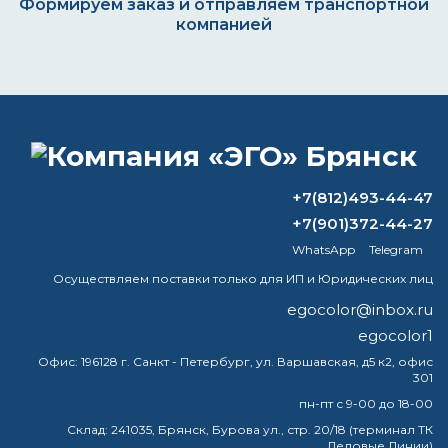
Формируем заказ и отправляем транспортной
компанией
ВОПРОС-ОТВЕТ
Какая марка антиконденсатной краски
+7(812)493-44-47
лучшая?
+7(901)372-44-27
WhatsApp
Telegram
Можно ли красить дерево краской по
металлу?
Осуществляем поставки только для ИП и Юридических лиц
egocolor@inbox.ru
Что лучше удаляет краску: ацетон или
egocolor1
растворитель?
Офис:
196128 г. Санкт - Петербург, ул. Варшавская, д5 к2, офис
301
Какая краска хорошо ложится на
старую краску?
пн-пт с 9-00 до 18-00
Склад:
241035, Брянск, Бурова ул., стр. 20/18 (терминал ТК
Деловые Линии)