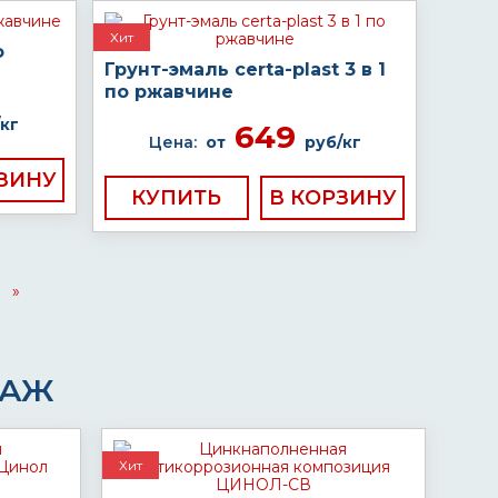
Хит
о
Грунт-эмаль certa-plast 3 в 1
по ржавчине
кг
649
Цена:
от
руб/кг
КУПИТЬ
»
ДАЖ
Хит