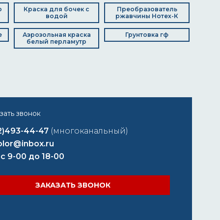
о
Краска для бочек с
Преобразователь
водой
ржавчины Нотех-К
е
Аэрозольная краска
Грунтовка гф
белый перламутр
2)493-44-47
(многоканальный)
lor@inbox.ru
 с 9-00 до 18-00
ЗАКАЗАТЬ ЗВОНОК