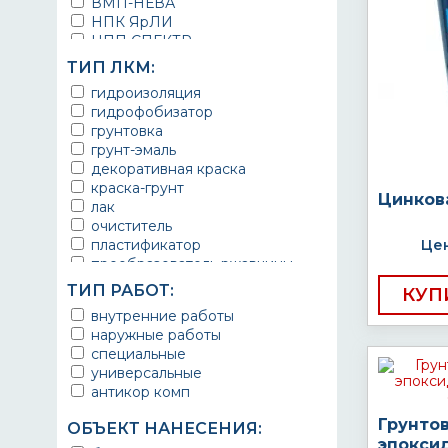
ВМП-НЕВА
НПК ЯрЛИ
НПП СПЕКТР
НПФ ЭМАЛЬ
ТИП ЛКМ:
ТЕРМА
гидроизоляция
УРЕПЛЕН
гидрофобизатор
грунтовка
грунт-эмаль
декоративная краска
краска-грунт
Цинков
лак
очиститель
пластификатор
Цен
преобразователь ржавчины
эмаль
ТИП РАБОТ:
КУП
Краска
внутренние работы
Покрытие
наружные работы
грунт эмаль
специальные
защитное покрытие
универсальные
антикор комп
Грунто
ОБЪЕКТ НАНЕСЕНИЯ:
эпокси