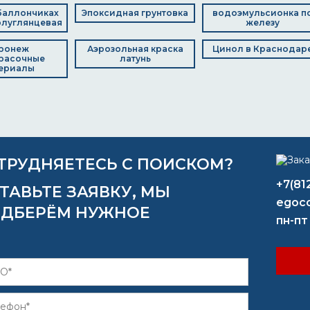
баллончиках
Эпоксидная грунтовка
водоэмульсионка п
олуглянцевая
железу
ронеж
Аэрозольная краска
Цинол в Краснодар
расочные
латунь
ериалы
ТРУДНЯЕТЕСЬ С ПОИСКОМ?
+7(81
ТАВЬТЕ ЗАЯВКУ, МЫ
egoco
ДБЕРЁМ НУЖНОЕ
пн-пт