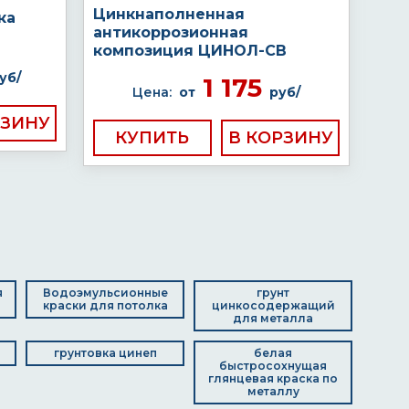
Цинкнаполненная
ка
антикоррозионная
композиция ЦИНОЛ-СВ
уб/
1 175
Цена:
от
руб/
КУПИТЬ
я
Водоэмульсионные
грунт
краски для потолка
цинкосодержащий
для металла
грунтовка цинеп
белая
быстросохнущая
глянцевая краска по
металлу