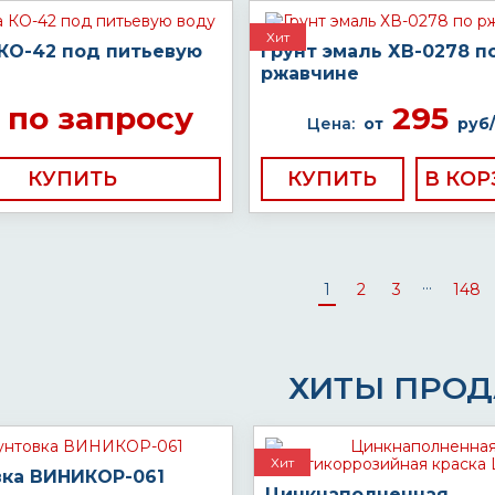
Хит
 КО-42 под питьевую
Грунт эмаль ХВ-0278 п
ржавчине
по запросу
295
Цена:
от
руб/
КУПИТЬ
КУПИТЬ
...
1
2
3
148
ХИТЫ ПРО
Хит
вка ВИНИКОР-061
Цинкнаполненная