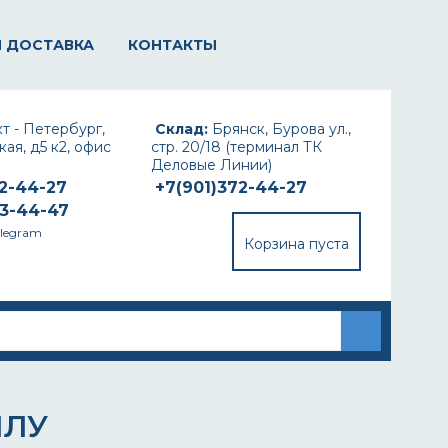
И ДОСТАВКА
КОНТАКТЫ
т - Петербург,
Склад:
Брянск, Бурова ул.,
ая, д5 к2, офис
стр. 20/18 (терминал ТК
Деловые Линии)
72-44-27
+7(901)372-44-27
93-44-47
elegram
Корзина пуста
ЛЛУ