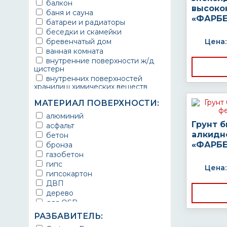
балкон
высоко
баня и сауна
«ФАРБЕ
батареи и радиаторы
беседки и скамейки
бревенчатый дом
Цена:
ванная комната
внутренние поверхности ж/д
цистерн
внутренних поверхностей
хранилищ химических веществ
водопроводы
МАТЕРИАЛ ПОВЕРХНОСТИ:
ворота
выхлопные системы
алюминий
автомобилей
Грунт 
асфальт
газопроводы
алкидн
бетон
гараж
«ФАРБЕ
бронза
гидротехнические сооружения
газобетон
городской транспорт
гипс
Цена:
грузовые вагоны
гипсокартон
двери металлические
ДВП
детали двигателей
дерево
детали машин
для OSB
детали механизмов
для бетона
РАЗБАВИТЕЛЬ:
для автомобилей
для гипса