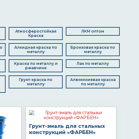
Атмосферостойкая
ЛКМ оптом
Краска
о
Алкидная краска по
Бронзовая краска по
металлу
металлу
Краска по металлу и
Лак по металлу
ржавчине
Грунт-краска по
Алюминиевая краска
металлу
по металлу
Грунт-эмаль для стальных
конструкций «ФАРБЕН»