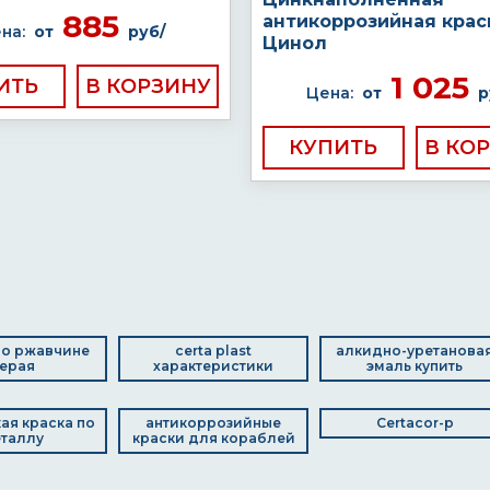
885
антикоррозийная крас
на:
от
руб/
Цинол
1 025
ИТЬ
Цена:
от
р
КУПИТЬ
по ржавчине
certa plast
алкидно-уретанова
ерая
характеристики
эмаль купить
ая краска по
антикоррозийные
Certacor-p
таллу
краски для кораблей