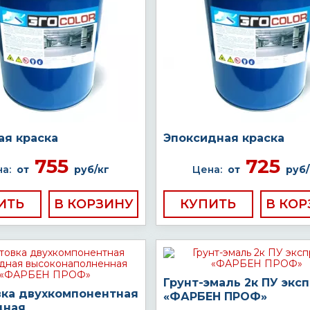
ая краска
Эпоксидная краска
755
725
а:
от
руб/кг
Цена:
от
руб/
ИТЬ
КУПИТЬ
Грунт-эмаль 2к ПУ экс
вка двухкомпонентная
«ФАРБЕН ПРОФ»
дная