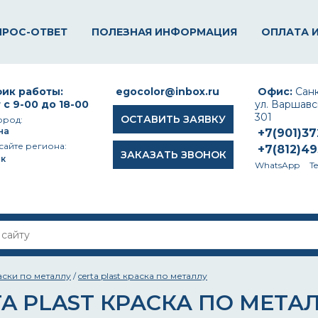
ПРОС-ОТВЕТ
ПОЛЕЗНАЯ ИНФОРМАЦИЯ
ОПЛАТА 
ик работы:
egocolor@inbox.ru
Офис:
Санк
 с 9-00 до 18-00
ул. Варшавск
301
ОСТАВИТЬ ЗАЯВКУ
ород:
на
+7(901)3
сайте региона:
+7(812)4
ЗАКАЗАТЬ ЗВОНОК
к
WhatsApp
T
аски по металлу
/
certa plast краска по металлу
A PLAST КРАСКА ПО МЕТА