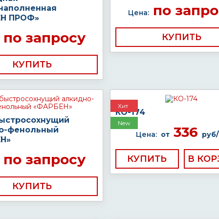
по запро
наполненная
Цена:
Н ПРОФ»
по запросу
КУПИТЬ
КУПИТЬ
Хит
КО-174
быстросохнущий
New
336
о-фенольный
Цена:
от
руб/
Н»
по запросу
КУПИТЬ
КУПИТЬ