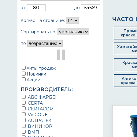
от
до
ЧАСТО 
Кол-во на странице:
Пром
Сортировать по:
краски 
по
Химстойк
ме
Краска
ме
Хиты продаж
Новинки
Антико
Акции
краска 
ПРОИЗВОДИТЕЛЬ:
ABC ФАРБЕН
CERTA
CERTACOR
VinCORE
АСТРАТЕК
ВИНИКОР
ВМП