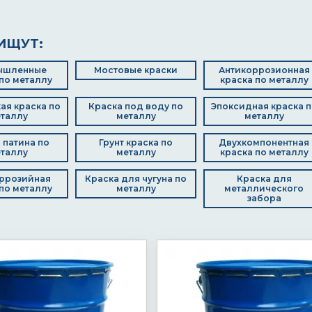
ИЩУТ:
ышленные
Мостовые краски
Антикоррозионная
по металлу
краска по металлу
ая краска по
Краска под воду по
Эпоксидная краска п
таллу
металлу
металлу
 патина по
Грунт краска по
Двухкомпонентная
таллу
металлу
краска по металлу
ррозийная
Краска для чугуна по
Краска для
по металлу
металлу
металлического
забора