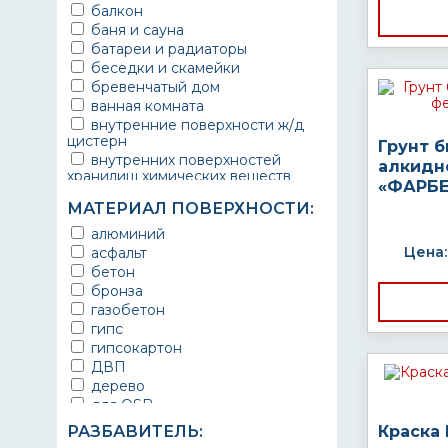
балкон
баня и сауна
батареи и радиаторы
беседки и скамейки
бревенчатый дом
ванная комната
внутренние поверхности ж/д
цистерн
Грунт 
внутренних поверхностей
алкидн
хранилищ химических веществ
«ФАРБЕ
водопроводы
МАТЕРИАЛ ПОВЕРХНОСТИ:
ворота
выхлопные системы
алюминий
автомобилей
Цена:
асфальт
газопроводы
бетон
гараж
бронза
гидротехнические сооружения
газобетон
городской транспорт
гипс
грузовые вагоны
гипсокартон
двери металлические
ДВП
детали двигателей
дерево
детали машин
для OSB
детали механизмов
для бетона
РАЗБАВИТЕЛЬ:
Краска
для автомобилей
для гипса