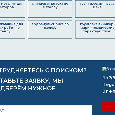
 металлу для
глянцевая краска по
грунт изолэп-mastic
иаторов
металлу
цена
ржавчине для
водоэмульсионка по
грунтовка виникор-
х работ по
железу
марин технические
таллу
характеристики
ТРУДНЯЕТЕСЬ С ПОИСКОМ?
+7(
ТАВЬТЕ ЗАЯВКУ, МЫ
ego
ДБЕРЁМ НУЖНОЕ
пн-п