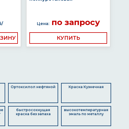
по запросу
б/
Цена:
КУПИТЬ
Ортоксилол нефтяной
Краска Кузнечная
не
быстросохнущая
высокотемпературная
т
краска без запаха
эмаль по металлу