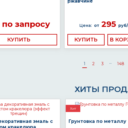
ржавчине
по запросу
295
Цена:
от
руб/
КУПИТЬ
КУПИТЬ
...
1
2
3
148
ХИТЫ ПРО
Хит
екоративная эмаль с
Грунтовка по металлу 
ом кракелюра