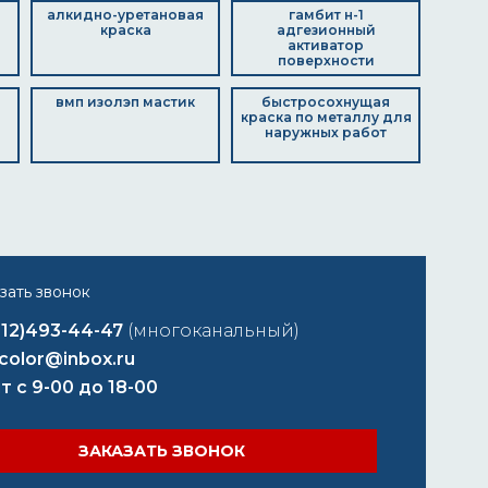
алкидно-уретановая
гамбит н-1
краска
адгезионный
активатор
поверхности
вмп изолэп мастик
быстросохнущая
краска по металлу для
наружных работ
812)493-44-47
(многоканальный)
color@inbox.ru
т с 9-00 до 18-00
ЗАКАЗАТЬ ЗВОНОК