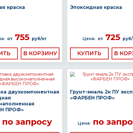
ая краска
Эпоксидная краска
755
725
а:
от
руб/кг
Цена:
от
руб/
ИТЬ
КУПИТЬ
вка двухкомпонентная
Грунт-эмаль 2к ПУ экс
дная
«ФАРБЕН ПРОФ»
наполненная
Н ПРОФ»
по запросу
по запро
Цена: