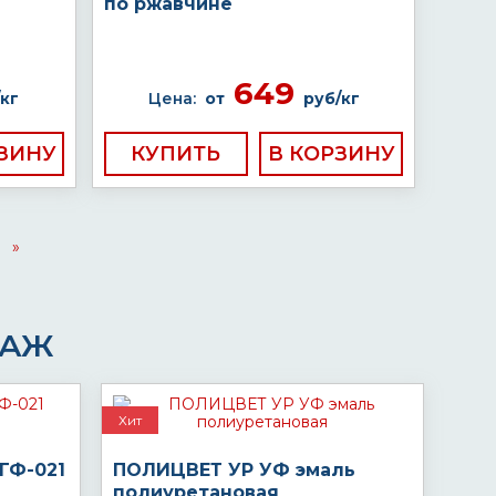
по ржавчине
649
кг
Цена:
от
руб/кг
КУПИТЬ
»
ДАЖ
Хит
ГФ-021
ПОЛИЦВЕТ УР УФ эмаль
полиуретановая