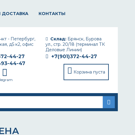
И ДОСТАВКА
КОНТАКТЫ
кт - Петербург,
Склад:
Брянск, Бурова
ая, д5 к2, офис
ул., стр. 20/18 (терминал ТК
Деловые Линии)
372-44-27
+7(901)372-44-27
493-44-47
Корзина пуста
elegram
ЦЕНА