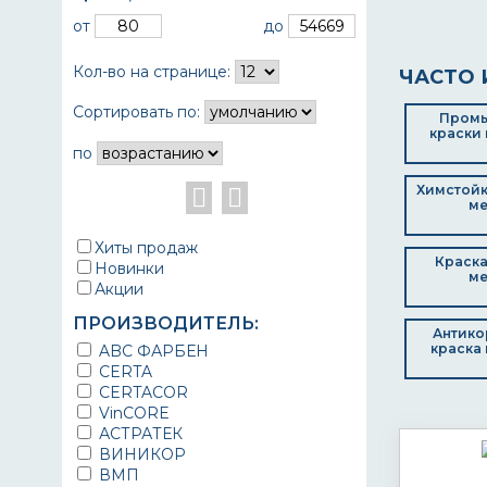
от
до
Кол-во на странице:
ЧАСТО 
Сортировать по:
Пром
краски 
по
Химстойк
ме
Хиты продаж
Краска
Новинки
ме
Акции
ПРОИЗВОДИТЕЛЬ:
Антико
краска 
ABC ФАРБЕН
CERTA
CERTACOR
VinCORE
АСТРАТЕК
ВИНИКОР
ВМП