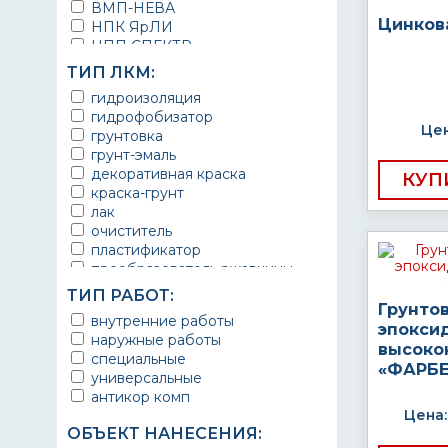
ВМП-НЕВА
Цинков
НПК ЯрЛИ
НПП СПЕКТР
НПФ ЭМАЛЬ
ТИП ЛКМ:
ТЕРМА
гидроизоляция
УРЕПЛЕН
гидрофобизатор
Цен
грунтовка
грунт-эмаль
декоративная краска
КУП
краска-грунт
лак
очиститель
пластификатор
преобразователь ржавчины
эмаль
ТИП РАБОТ:
Краска
Грунто
внутренние работы
Покрытие
эпокси
наружные работы
грунт эмаль
высоко
специальные
защитное покрытие
«ФАРБЕ
универсальные
антикор комп
Цена:
ОБЪЕКТ НАНЕСЕНИЯ: