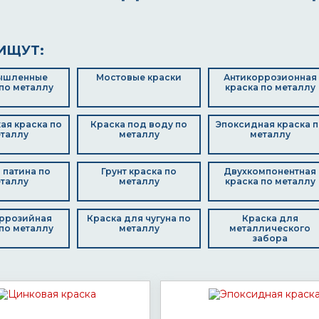
ИЩУТ:
ышленные
Мостовые краски
Антикоррозионная
по металлу
краска по металлу
ая краска по
Краска под воду по
Эпоксидная краска п
таллу
металлу
металлу
 патина по
Грунт краска по
Двухкомпонентная
таллу
металлу
краска по металлу
ррозийная
Краска для чугуна по
Краска для
по металлу
металлу
металлического
забора