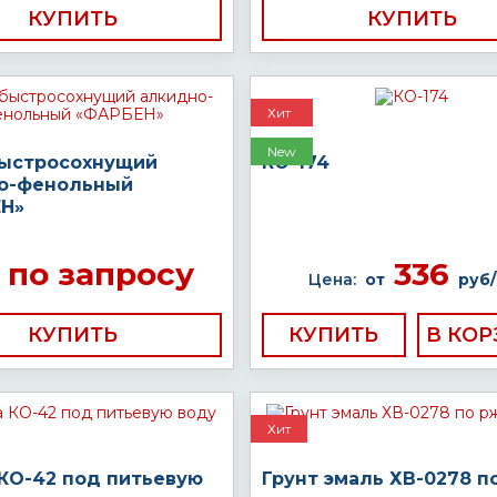
КУПИТЬ
КУПИТЬ
Хит
New
быстросохнущий
КО-174
о-фенольный
Н»
по запросу
336
Цена:
от
руб/
КУПИТЬ
КУПИТЬ
Хит
 КО-42 под питьевую
Грунт эмаль ХВ-0278 п