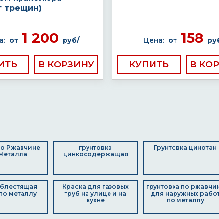
т трещин)
1 200
158
а:
от
руб/
Цена:
от
ру
ИТЬ
КУПИТЬ
по Ржавчине
грунтовка
Грунтовка цинотан
Металла
цинкосодержащая
 блестящая
Краска для газовых
грунтовка по ржавчи
по металлу
труб на улице и на
для наружных рабо
кухне
по металлу