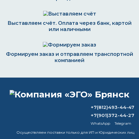
Выставляем счёт. Оплата через банк, картой
или наличными
Формируем заказ и отправляем транспортной
компанией
ВОПРОС-ОТВЕТ
+7(812)493-44-47
Как водоотталкивающая пропитка
+7(901)372-44-27
работает?
WhatsApp
Telegram
Чем хороши алкидные краски?
Осуществляем поставки только для ИП и Юридических лиц