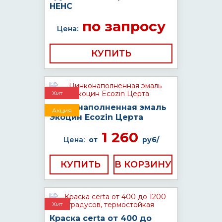
НЕНС
по запросу
Цена:
КУПИТЬ
Хит
Цинконаполненная эмаль
Акция
Экоцин Ecozin Церта
1 260
Цена:
от
руб/
КУПИТЬ
Хит
Краска certa от 400 до